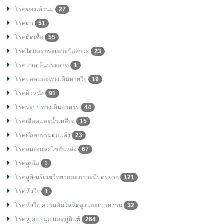
โรคของเต้านม
27
โรคตา
51
โรคติดเชื้อ
55
โรคไตและกระเพาะปัสสาวะ
23
โรคปวดเส้นประสาท
1
โรคปอดและทางเดินหายใจ
19
โรคผิวหนัง
91
โรคระบบทางเดินอาหาร
44
โรคเลือดและน้ำเหลือง
15
โรคศัลยกรรมตกแต่ง
23
โรคสมองและไขสันหลัง
67
โรคสุกใส
1
โรคสูติ-นรีเวชวิทยาและภาวะมีบุตรยาก
121
โรคหัวใจ
1
โรคหัวใจ ความดันโลหิตสูงและเบาหวาน
32
โรคหู คอ จมูก และภูมิแพ้
264