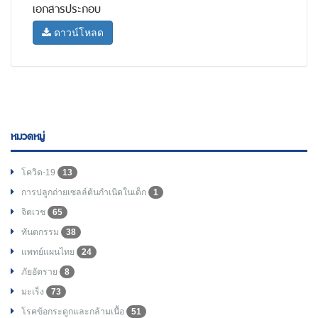
เอกสารประกอบ
ดาวน์โหลด
หมวดหมู่
โควิด-19
13
การปลูกถ่ายเซลล์ต้นกำเนิดในเด็ก
1
จิตเวช
65
ทันตกรรม
38
แพทย์แผนไทย
24
ภัยอัตราย
8
มะเร็ง
73
โรคข้อกระดูกและกล้ามเนื้อ
51