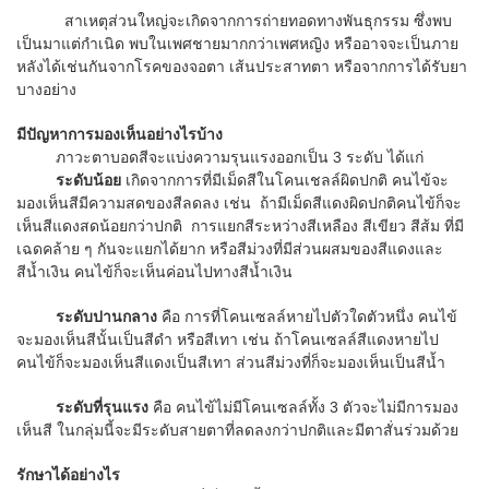
สาเหตุส่วนใหญ่จะเกิดจากการถ่ายทอดทางพันธุกรรม ซึ่งพบ
เป็นมาแต่กำเนิด พบในเพศชายมากกว่าเพศหญิง หรืออาจจะเป็นภาย
หลังได้เช่นกันจากโรคของจอตา เส้นประสาทตา หรือจากการได้รับยา
บางอย่าง
มีปัญหาการมองเห็นอย่างไรบ้าง
ภาวะตาบอดสีจะแบ่งความรุนแรงออกเป็น 3 ระดับ ได้แก่
ระดับน้อย
เกิดจากการที่มีเม็ดสีในโคนเชลล์ผิดปกติ คนไข้จะ
มองเห็นสีมีความสดของสีลดลง เช่น ถ้ามีเม็ดสีแดงผิดปกติคนไข้ก็จะ
เห็นสีแดงสดน้อยกว่าปกติ การแยกสีระหว่างสีเหลือง สีเขียว สีส้ม ที่มี
เฉดคล้าย ๆ กันจะแยกได้ยาก หรือสีม่วงที่มีส่วนผสมของสีแดงและ
สีน้ำเงิน คนไข้ก็จะเห็นค่อนไปทางสีน้ำเงิน
ระดับปานกลาง
คือ การที่โคนเซลล์หายไปตัวใดตัวหนึ่ง คนไข้
จะมองเห็นสีนั้นเป็นสีดำ หรือสีเทา เช่น ถ้าโคนเซลล์สีแดงหายไป
คนไข้ก็จะมองเห็นสีแดงเป็นสีเทา ส่วนสีม่วงที่ก็จะมองเห็นเป็นสีน้ำ
ระดับที่รุนแรง
คือ คนไข้ไม่มีโคนเซลล์ทั้ง 3 ตัวจะไม่มีการมอง
เห็นสี ในกลุ่มนี้จะมีระดับสายตาที่ลดลงกว่าปกติและมีตาสั่นร่วมด้วย
รักษาได้อย่างไร