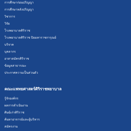
การศึกษาก่อนปริญญา
การศึกษาหลังปริญญา
วิชาการ
วิจัย
โรงพยาบาลศิริราช
โรงพยาบาลศิริราช ปิยมหาราชการุณย์
บริจาค
บุคลากร
อาสาสมัครศิริราช
ข้อมูลสาธารณะ
ประกาศความเป็นส่วนตัว
คณะแพทยศาสตร์ศิริราชพยาบาล
รู้จักองค์กร
ผลการดำเนินงาน
ศิษย์เก่าศิริราช
ค้นหาอาจารย์และผู้บริหาร
สมัครงาน