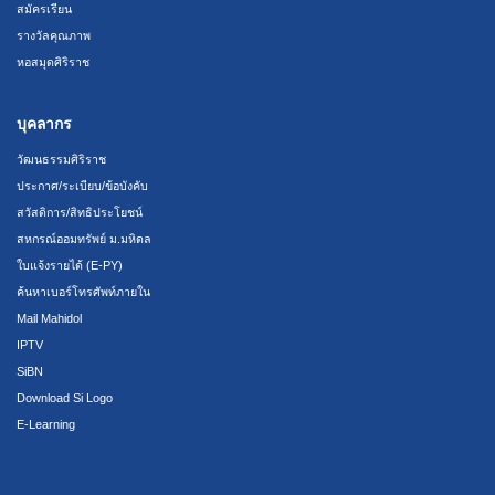
สมัครเรียน
รางวัลคุณภาพ
หอสมุดศิริราช
บุคลากร
วัฒนธรรมศิริราช
ประกาศ/ระเบียบ/ข้อบังคับ
สวัสดิการ/สิทธิประโยชน์
สหกรณ์ออมทรัพย์ ม.มหิดล
ใบแจ้งรายได้ (E-PY)
ค้นหาเบอร์โทรศัพท์ภายใน
Mail Mahidol
IPTV
SiBN
Download Si Logo
E-Learning