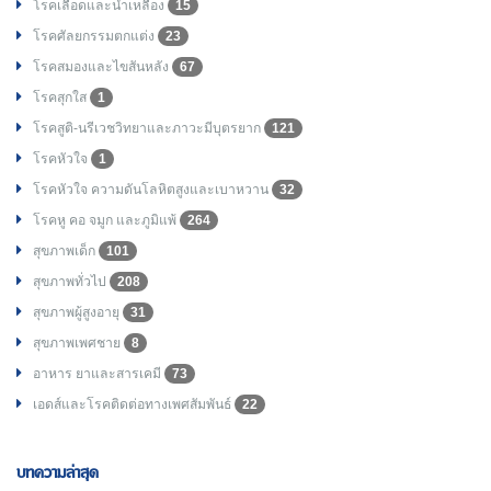
โรคเลือดและน้ำเหลือง
15
โรคศัลยกรรมตกแต่ง
23
โรคสมองและไขสันหลัง
67
โรคสุกใส
1
โรคสูติ-นรีเวชวิทยาและภาวะมีบุตรยาก
121
โรคหัวใจ
1
โรคหัวใจ ความดันโลหิตสูงและเบาหวาน
32
โรคหู คอ จมูก และภูมิแพ้
264
สุขภาพเด็ก
101
สุขภาพทั่วไป
208
สุขภาพผู้สูงอายุ
31
สุขภาพเพศชาย
8
อาหาร ยาและสารเคมี
73
เอดส์และโรคติดต่อทางเพศสัมพันธ์
22
บทความล่าสุด