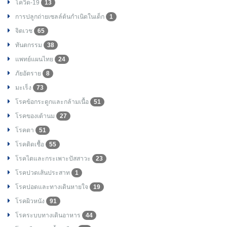
โควิด-19
13
การปลูกถ่ายเซลล์ต้นกำเนิดในเด็ก
1
จิตเวช
65
ทันตกรรม
38
แพทย์แผนไทย
24
ภัยอัตราย
8
มะเร็ง
73
โรคข้อกระดูกและกล้ามเนื้อ
51
โรคของเต้านม
27
โรคตา
51
โรคติดเชื้อ
55
โรคไตและกระเพาะปัสสาวะ
23
โรคปวดเส้นประสาท
1
โรคปอดและทางเดินหายใจ
19
โรคผิวหนัง
91
โรคระบบทางเดินอาหาร
44