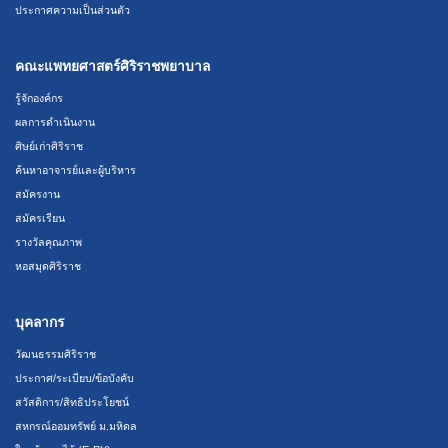
ประกาศความเป็นส่วนตัว
คณะแพทยศาสตร์ศิริราชพยาบาล
รู้จักองค์กร
ผลการดำเนินงาน
ศิษย์เก่าศิริราช
ค้นหาอาจารย์และผู้บริหาร
สมัครงาน
สมัครเรียน
รางวัลคุณภาพ
หอสมุดศิริราช
บุคลากร
วัฒนธรรมศิริราช
ประกาศ/ระเบียบ/ข้อบังคับ
สวัสดิการ/สิทธิประโยชน์
สหกรณ์ออมทรัพย์ ม.มหิดล