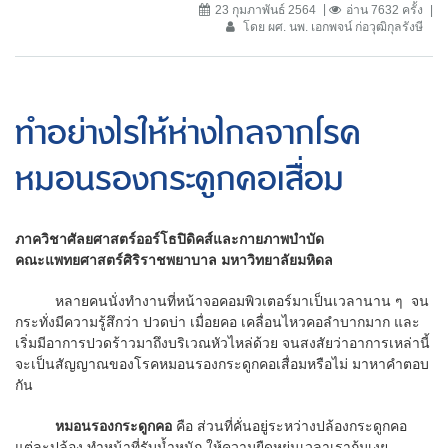
23 กุมภาพันธ์ 2564
อ่าน 7632 ครั้ง
โดย ผศ. นพ. เอกพจน์ ก่อวุฒิกุลรังษี
ทำอย่างไรให้ห่างไกลจากโรค
หมอนรองกระดูกคอเสื่อม
ภาควิชาศัลยศาสตร์ออร์โธปิดิคส์และกายภาพบำบัด
คณะแพทยศาสตร์ศิริราชพยาบาล มหาวิทยาลัยมหิดล
หลายคนนั่งทำงานที่หน้าจอคอมพิวเตอร์มาเป็นเวลานาน ๆ จน
กระทั่งมีความรู้สึกว่า ปวดบ่า เมื่อยคอ เคลื่อนไหวคอลำบากมาก และ
เริ่มมีอาการปวดร้าวมาถึงบริเวณหัวไหล่ด้วย จนสงสัยว่าอาการเหล่านี้
จะเป็นสัญญาณของโรคหมอนรองกระดูกคอเสื่อมหรือไม่ มาหาคำตอบ
กัน
หมอนรองกระดูกคอ
คือ ส่วนที่คั่นอยู่ระหว่างปล้องกระดูกคอ
แต่ละปล้อง ทำหน้าที่รับน้ำหนัก ให้ความยืดหยุ่นเวลาเราก้มเงย