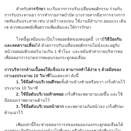
สำหรับ
การรักษา
จะเริ่มจากการปรับเปลี่ยนพฤติกรรม ร่วมกับ
การรับประทานยา การทำกายภาพบำบัด บางรายหากมีอาการจากการ
กดทับเส้นประสาท เช่น ปวดร้าวลงแขน ใช้งานมืลำบาก อ่อนแรง เดิน
เซ ควรพบแพทย์เพื่อตรวจเพิ่มเติมและให้การรักษา
โรคนี้ดูเหมือนจะเป็นโรคยอดฮิตของคนยุคนี้ เรามี
วิธีป้องกัน
และลดความเสี่ยง
ได้ ด้วยการปรับเปลี่ยนพฤติกรรมไม่นั่งและอยู่กับ
หน้าจอคอมพิวเตอร์นานเกิน 1 ชั่วโมง และหมั่นทำท่ากายบริหารคอ
เพื่อลดอาการปวดจากหมอนรองกระดูกคอเสื่อม
การบริหารกล้ามเนื้อคอให้แข็งแรง สามารถทำได้ง่าย ๆ ด้วยมือของ
เราเองประมาณ 10 วินาที
ในแต่ละท่า ดังนี้
1. ใช้มือต้านบริเวณศีรษะ
ทั้งด้านข้างซ้ายหรือขวา เกร็งต้านไว้
ประมาณ 10 วินาที
2.
ใช้มือดันบริเวณท้ายทอย
เกร็งศีรษะพยายามเงยขึ้น และใช้
มือของเราพยายามต้านไว้
3.
ใช้มือดันบริเวณหน้าผาก
และพยายามก้มหน้าลง เกร็งศีรษะ
ต้านเอาไว้
เพียงเท่านี้ก็จะช่วยลดอาการจของหมอนรองกระดูกคอเสื่อมได้
หากท่านเกิดมีอาการปวดร้าวไปที่แขน หรือมีอาการชาดังที่กล่าวไป