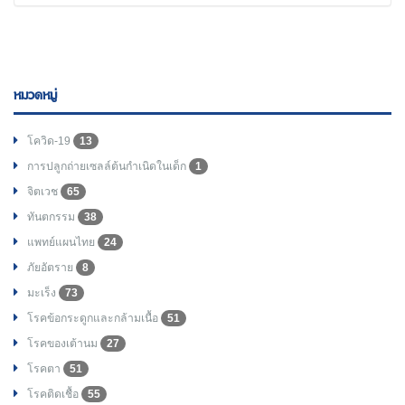
หมวดหมู่
โควิด-19
13
การปลูกถ่ายเซลล์ต้นกำเนิดในเด็ก
1
จิตเวช
65
ทันตกรรม
38
แพทย์แผนไทย
24
ภัยอัตราย
8
มะเร็ง
73
โรคข้อกระดูกและกล้ามเนื้อ
51
โรคของเต้านม
27
โรคตา
51
โรคติดเชื้อ
55