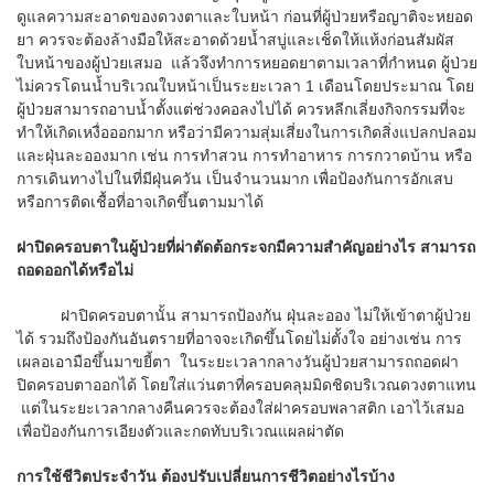
ดูแลความสะอาดของดวงตาและใบหน้า ก่อนที่ผู้ป่วยหรือญาติจะหยอด
ยา ควรจะต้องล้างมือให้สะอาดด้วยน้ำสบู่และเช็ดให้แห้งก่อนสัมผัส
ใบหน้าของผู้ป่วยเสมอ แล้วจึงทำการหยอดยาตามเวลาที่กำหนด ผู้ป่วย
ไม่ควรโดนน้ำบริเวณใบหน้าเป็นระยะเวลา 1 เดือนโดยประมาณ โดย
ผู้ป่วยสามารถอาบน้ำตั้งแต่ช่วงคอลงไปได้ ควรหลีกเลี่ยงกิจกรรมที่จะ
ทำให้เกิดเหงื่อออกมาก หรือว่ามีความสุ่มเสี่ยงในการเกิดสิ่งแปลกปลอม
และฝุ่นละอองมาก เช่น การทำสวน การทำอาหาร การกวาดบ้าน หรือ
การเดินทางไปในที่มีฝุ่นควัน เป็นจำนวนมาก เพื่อป้องกันการอักเสบ
หรือการติดเชื้อที่อาจเกิดขึ้นตามมาได้
ฝาปิดครอบตาในผู้ป่วยที่ผ่าตัดต้อกระจกมีความสำคัญอย่างไร สามารถ
ถอดออกได้หรือไม่
ฝาปิดครอบตานั้น สามารถป้องกัน ฝุ่นละออง ไม่ให้เข้าตาผู้ป่วย
ได้ รวมถึงป้องกันอันตรายที่อาจจะเกิดขึ้นโดยไม่ตั้งใจ อย่างเช่น การ
เผลอเอามือขึ้นมาขยี้ตา ในระยะเวลากลางวันผู้ป่วยสามารถถอดฝา
ปิดครอบตาออกได้ โดยใส่แว่นตาที่ครอบคลุมมิดชิดบริเวณดวงตาแทน
แต่ในระยะเวลากลางคืนควรจะต้องใส่ฝาครอบพลาสติก เอาไว้เสมอ
เพื่อป้องกันการเอียงตัวและกดทับบริเวณแผลผ่าตัด
การใช้ชีวิตประจำวัน ต้องปรับเปลี่ยนการชีวิตอย่างไรบ้าง