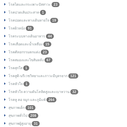
โรคไตและกระเพาะปัสสาวะ
23
โรคปวดเส้นประสาท
1
โรคปอดและทางเดินหายใจ
19
โรคผิวหนัง
91
โรคระบบทางเดินอาหาร
44
โรคเลือดและน้ำเหลือง
15
โรคศัลยกรรมตกแต่ง
23
โรคสมองและไขสันหลัง
67
โรคสุกใส
1
โรคสูติ-นรีเวชวิทยาและภาวะมีบุตรยาก
121
โรคหัวใจ
1
โรคหัวใจ ความดันโลหิตสูงและเบาหวาน
32
โรคหู คอ จมูก และภูมิแพ้
264
สุขภาพเด็ก
101
สุขภาพทั่วไป
208
สุขภาพผู้สูงอายุ
31