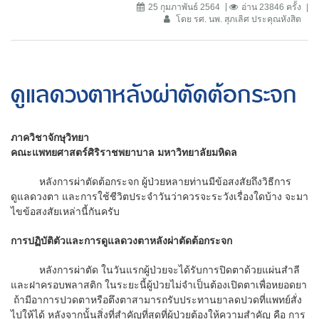
25 กุมภาพันธ์ 2564
อ่าน 23846 ครั้ง
โดย รศ. นพ. สุภเลิศ ประคุณหังสิต
ดูแลดวงตาหลังผ่าตัดต้อกระจก
ภาควิชาจักษุวิทยา
คณะแพทยศาสตร์ศิริราชพยาบาล มหาวิทยาลัยมหิดล
หลังการผ่าตัดต้อกระจก ผู้ป่วยหลายท่านมีข้อสงสัยถึงวิธีการ
ดูแลดวงตา และการใช้ชีวิตประจำวันว่าควรจะระวังเรื่องใดบ้าง จะมา
ไขข้อสงสัยเหล่านี้กันครับ
การปฏิบัติตัวและการดูแลดวงตาหลังผ่าตัดต้อกระจก
หลังการผ่าตัด ในวันแรกผู้ป่วยจะได้รับการปิดตาด้วยแผ่นสำลี
และฝาครอบพลาสติก ในระยะนี้ผู้ป่วยไม่จำเป็นต้องเปิดตาเพื่อหยอดยา
ถ้ามีอาการปวดตาหรือตึงตาสามารถรับประทานยาลดปวดที่แพทย์สั่ง
ไปให้ได้ หลังจากนั้นสิ่งที่สำคัญที่สุดที่ผู้ป่วยต้องให้ความสำคัญ คือ การ