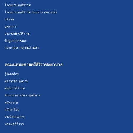
โรงพยาบาลศิริราช
โรงพยาบาลศิริราช ปิยมหาราชการุณย์
บริจาค
บุคลากร
อาสาสมัครศิริราช
ข้อมูลสาธารณะ
ประกาศความเป็นส่วนตัว
คณะแพทยศาสตร์ศิริราชพยาบาล
รู้จักองค์กร
ผลการดำเนินงาน
ศิษย์เก่าศิริราช
ค้นหาอาจารย์และผู้บริหาร
สมัครงาน
สมัครเรียน
รางวัลคุณภาพ
หอสมุดศิริราช