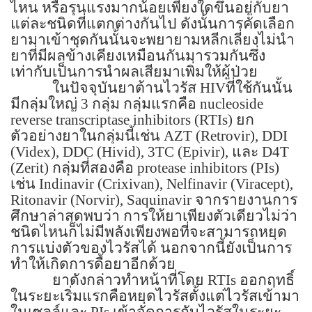
ไหน หรือรุนแรงมากน้อยเพียงใดขึ้นอยู่กับยา
แต่ละชนิดที่แตกต่างกันไป ดังนั้นการคัดเลือก
ยามาเข้าชุดกันนั้นจะพยายามหลีกเลี่ยงไม่นำ
ยาที่มีผลข้างเคียงเหมือนกันมารวมกันซึ่ง
เท่ากับเป็นการนำผลเสียมาเพิ่มให้ผู้ป่วย
ในปัจจุบันยาต้านไวรัส
HIV
ที่ใช้กันนั้น
มีกลุ่มใหญ่
3
กลุ่ม กลุ่มแรกคือ
nucleoside
reverse transcriptase inhibitors (RTIs)
ยก
ตัวอย่างยาในกลุ่มนี้เช่น
AZT (Retrovir), DDI
(Videx), DDC (Hivid), 3TC (Epivir),
และ
D4T
(Zerit)
กลุ่มที่สองคือ
protease inhibitors (PIs)
เช่น
Indinavir (Crixivan), Nelfinavir (Viracept),
Ritonavir (Norvir), Saquinavir
จากรายงานการ
ศึกษาล่าสุดพบว่า การให้ยาเพียงตัวเดียวไม่ว่า
ชนิดไหนก็ไม่มีพลังเพียงพอที่จะสามารถหยุด
การแบ่งตัวของไวรัสได้ นอกจากนี้ยังเป็นการ
ทำให้เกิดการดื้อยาอีกด้วย
ยาดังกล่าวทำหน้าที่โดย
RTIs
ออกฤทธิ์
ในระยะเริ่มแรกคือหยุดไวรัสตั้งแต่ไวรัสเข้ามา
ในเซลล์และ
PIs
เข้าจัดการกับไวรัสในระยะ