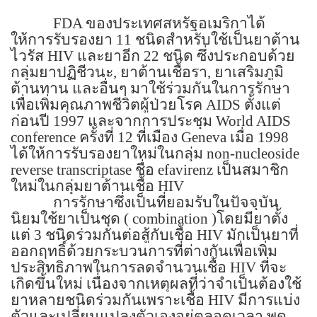
FDA
ของประเทศสหรัฐอเมริกาได้
ให้การรับรองยา
11
ชนิดสำหรับใช้เป็นยาต้าน
ไวรัส
HIV
และยาอีก
22
ชนิด ซึ่งประกอบด้วย
กลุ่มยาปฏิชีวนะ
,
ยาต้านเชื้อรา
,
ยาเสริมภูมิ
ต้านทาน และอื่นๆ มาใช้ร่วมกันในการรักษา
เพื่อเพิ่มคุณภาพชีวิตผู้ป่วยโรค
AIDS
ตั้งแต่
ก่อนปี
1997
และจากการประชุม
World AIDS
conference
ครั้งที่
12
ที่เมือง
Geneva
เมื่อ
1998
ได้ให้การรับรองยาใหม่ในกลุ่ม
non-nucleoside
reverse transcriptase
ชื่อ
efavirenz
เป็นสมาชิก
ใหม่ในกลุ่มยาต้านเชื้อ
HIV
การรักษาซึ่งเป็นที่ยอมรับในปัจจุบัน
นิยมใช้ยาเป็นชุด (
combination )
โดยมียาตั้ง
แต่
3
ชนิดร่วมกันต่อสู้กับเชื้อ
HIV
มักเป็นยาที่
ออกฤทธิ์ด้วยกระบวนการที่ต่างกันเพื่อเพิ่ม
ประสิทธิภาพในการลดจำนวนเชื้อ
HIV
ที่จะ
เกิดขึ้นใหม่ เนื่องจากเหตุผลที่ว่าจำเป็นต้องใช้
ยาหลายชนิดร่วมกันเพราะเชื้อ
HIV
มีการแบ่ง
ตัวและเปลี่ยนแปลงตัวเองอยู่ตลอดเวลา พูด