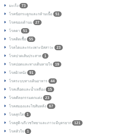
มะเร็ง
73
โรคข้อกระดูกและกล้ามเนื้อ
51
โรคของเต้านม
27
โรคตา
51
โรคติดเชื้อ
55
โรคไตและกระเพาะปัสสาวะ
23
โรคปวดเส้นประสาท
1
โรคปอดและทางเดินหายใจ
19
โรคผิวหนัง
91
โรคระบบทางเดินอาหาร
44
โรคเลือดและน้ำเหลือง
15
โรคศัลยกรรมตกแต่ง
23
โรคสมองและไขสันหลัง
67
โรคสุกใส
1
โรคสูติ-นรีเวชวิทยาและภาวะมีบุตรยาก
121
โรคหัวใจ
1