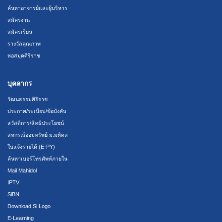
ค้นหาอาจารย์และผู้บริหาร
สมัครงาน
สมัครเรียน
รางวัลคุณภาพ
หอสมุดศิริราช
บุคลากร
วัฒนธรรมศิริราช
ประกาศ/ระเบียบ/ข้อบังคับ
สวัสดิการ/สิทธิประโยชน์
สหกรณ์ออมทรัพย์ ม.มหิดล
ใบแจ้งรายได้ (E-PY)
ค้นหาเบอร์โทรศัพท์ภายใน
Mail Mahidol
IPTV
SiBN
Download Si Logo
E-Learning