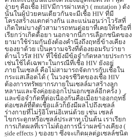
ง่ายๆ คือเชื้อ
HIV
มีการผ่าเหล่า
( mutation )
ดัง
นั้นในผู้ป่วยคนเดียวกันจะมีเชื้อ
HIV
ที่มี
โครงสร้างแตกต่างกัน และแน่นอนว่าไวรัสที่
เกิดใหม่บางตัวสามารถทนต่อยาที่เคยให้หรือที่
เรียกว่าเกิดดื้อยา นอกจากนี้การเลือกชนิดของ
ยามาใช้ร่วมกันยังต้องคำนึงถึงฤทธิ์ข้างเคียง
ของยาด้วย เป็นความจริงที่ต้องยอมรับว่ายา
ต้านไวรัส
HIV
ที่ใช้ยังมีข้อจำกัดหลายประการ
เช่นใช้ได้เฉพาะในกรณีที่เชื้อ
HIV
ยังอยู่
ภายในเซลล์ คือไม่สามารถจัดการกับเชื้อใน
กระแสเลือดได้ ( ในวงจรชีวิตของเชื้อ
HIV
ต้องการทรัพยากรภายในเซลล์มาสร้างลูก
หลานและจึงค่อยออกไปนอกเซลล์อีกครั้ง )
และข้อจำกัดที่ต่อเนื่องกันคือเมื่อยาออกฤทธิ์
ต่อเซลล์ที่ติดเชื้อแล้วก็ยังมีผลไปถึงเซลล์
ร่างกายที่ไม่รู้อิโหน่อิเหน่ด้วย เช่น เซลล์
ไขกระดูกหรือเซลล์ประสาท เป็นต้น เราเรียก
การเกิดผลที่เราไม่ต้องการนี้ว่าผลข้างเคียง (
side effects )
ของยา ซึ่งจะเกิดผลต่อเซลล์ชนิด