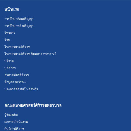
หน้าแรก
การศึกษาก่อนปริญญา
การศึกษาหลังปริญญา
วิชาการ
วิจัย
โรงพยาบาลศิริราช
โรงพยาบาลศิริราช ปิยมหาราชการุณย์
บริจาค
บุคลากร
อาสาสมัครศิริราช
ข้อมูลสาธารณะ
ประกาศความเป็นส่วนตัว
คณะแพทยศาสตร์ศิริราชพยาบาล
รู้จักองค์กร
ผลการดำเนินงาน
ศิษย์เก่าศิริราช