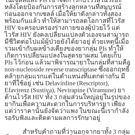
หลังโดยป้องกันการสร้างลูกหลานที่สมบูรณ์
ก่อนออกจากเซลล์ เมื่อให้ยาดังกล่าวทั้งสอง
พร้อมกันแล้ว ทำให้สามารถลดโอกาสที่ไวรัส
HIV
จะครอบครองร่างกายของผู้ป่วยไว้ แต่
ไวรัส
HIV
ยังคงเปลี่ยนแปลงตัวเองจนสามารถ
มีชีวิตต่อไปแม้ผู้ป่วยยังได้ยาอยู่ ด้วยเหตุนี้เมื่อ
รวมเข้ากับผลข้างเคียงของยากลุ่ม
PIs
ทำให้
เกิดการเปลี่ยนแปลงในสูตรยาผสม โดยเก็บ
PIs
ไว้ก่อน แล้วมาพิจารณายาในกลุ่มที่สามคือ
non-nucleoside reverse transcriptase
ซึ่งออกฤทธิ์
คล้ายกลุ่มแรกแต่ในตำแหน่งที่แตกต่างกัน มี
ยาที่ใช้อยู่ เช่น
Delavirdine (Rescriptor),
Efavirenz (Sustiva), Nevirapine (Viramune)
ยา
ต้านไวรัส
HIV
ทั้ง
3
กลุ่มส่วนใหญ่อยู่ในรูปของ
ยากินเพื่อความสะดวกในการบริหารยา เพียง
แต่ว่าราคานั้นยังจัดว่าแพง ในขณะนี้เรากำลัง
รอรับฟังและติดตามผลการรักษาอยู่
สำหรับคำถามที่ว่านอกจากยาทั้ง
3
กลุ่ม