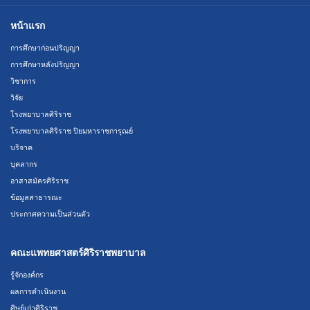
หน้าแรก
การศึกษาก่อนปริญญา
การศึกษาหลังปริญญา
วิชาการ
วิจัย
โรงพยาบาลศิริราช
โรงพยาบาลศิริราช ปิยมหาราชการุณย์
บริจาค
บุคลากร
อาสาสมัครศิริราช
ข้อมูลสาธารณะ
ประกาศความเป็นส่วนตัว
คณะแพทยศาสตร์ศิริราชพยาบาล
รู้จักองค์กร
ผลการดำเนินงาน
ศิษย์เก่าศิริราช