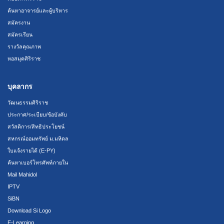
ค้นหาอาจารย์และผู้บริหาร
สมัครงาน
สมัครเรียน
รางวัลคุณภาพ
หอสมุดศิริราช
บุคลากร
วัฒนธรรมศิริราช
ประกาศ/ระเบียบ/ข้อบังคับ
สวัสดิการ/สิทธิประโยชน์
สหกรณ์ออมทรัพย์ ม.มหิดล
ใบแจ้งรายได้ (E-PY)
ค้นหาเบอร์โทรศัพท์ภายใน
Mail Mahidol
IPTV
SiBN
Download Si Logo
E-Learning