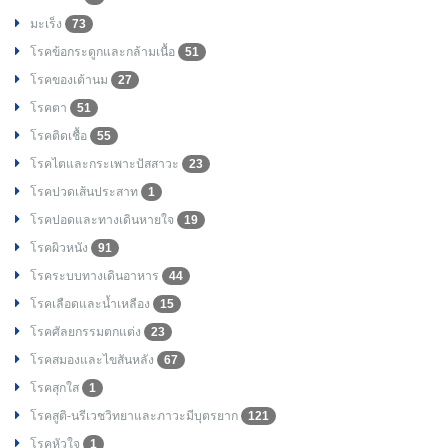
มะเร็ง
73
โรคข้อกระดูกและกล้ามเนื้อ
51
โรคของเต้านม
27
โรคตา
51
โรคติดเชื้อ
55
โรคไตและกระเพาะปัสสาวะ
23
โรคปวดเส้นประสาท
1
โรคปอดและทางเดินหายใจ
19
โรคผิวหนัง
91
โรคระบบทางเดินอาหาร
44
โรคเลือดและน้ำเหลือง
15
โรคศัลยกรรมตกแต่ง
23
โรคสมองและไขสันหลัง
67
โรคสุกใส
1
โรคสูติ-นรีเวชวิทยาและภาวะมีบุตรยาก
121
โรคหัวใจ
1