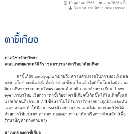
18 ตุลาคม 2565
อ่าน 7826 ครั้ง
โดย รศ. นพ. พิทยา ภมรเวชวรรณ
ตาขี้เกียจ
ภาควิชาจักษุวิทยา
คณะแพทยศาสตร์ศิริราชพยาบาล มหาวิทยาลัยมหิดล
ตาขี้เกียจ amblyopia หมายถึง ความสามารถในการมองเห็นลด
ลงข้างใดข้างหนึ่ง หรือทั้งสองข้าง ซึ่งแก้ไขแล้วไม่ดีขึ้นโดยไม่มีความ
ผิดปกติทางกายภาพ หรือตรวจตาแล้วปกติ ภาษาอังกฤษ เรียน “Lazy
eye” ภาษาไทย เรียกว่า “ตาขี้เกียจ” ตาขี้เกียจนี้เกิดขึ้นได้ในเด็กตั้งแต่
แรกเกิดจนถึงอายุ 6-7 ปี ซึ่งหากไม่ได้รับการรักษาอย่างถูกต้องและทัน
เวลา อาจจะทำให้มีอาการตามัวอย่างถาวร และไม่สามารถแก้ไขได้
ด้วยการใช้แว่นตา ทานยา หยอดยา การผ่าตัด หรือการทำเลสิก (เพื่อ
รักษาปัญหาทางสายตา)
สาเหตุของตาขี้เกียจ