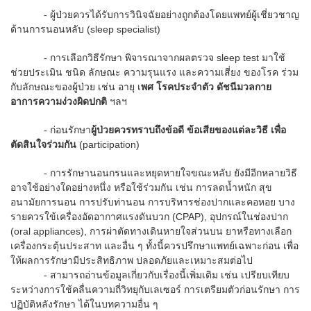
- ผู้ป่วยควรได้รับการวินิจฉัยอย่างถูกต้องโดยแพทย์ผู้เชี่ยวชาญ
ด้านการนอนหลับ (sleep specialist)
- การเลือกวิธีรักษา พิจารณาจากผลตรวจ sleep test มาใช้
ช่วยประเมิน ชนิด ลักษณะ ความรุนแรง และความเสี่ยง ของโรค ร่วม
กับลักษณะของผู้ป่วย เช่น อายุ เ
พศ โรคประจำตัว ดัชนีมวลกาย
อาการความง่วงผิดปกติ
ฯลฯ
- ก่อนรักษา
ผู้ป่วยควรทราบถึงข้อดี ข้อเสียของแต่ละวิธี เพื่อ
ตัดสินใจร่วมกัน
(participation)
- การรักษานอนกรนและหยุดหายใจขณะหลับ ยังมีอีกหลายวิธี
อาจใช้อย่างใดอย่างหนึ่ง หรือใช้ร่วมกัน เช่น การลดน้ำหนัก สุข
อนามัยการนอน การปรับท่านอน การบริหารช่องปากและคอหอย บาง
รายควรใข้เครื่องอัดอากาศแรงดันบวก (CPAP), อุปกรณ์ในช่องปาก
(oral appliances), การผ่าตัดทางเดินหายใจส่วนบน ยาหรือทางเลือก
เครื่องกระตุ้นประสาท และอื่น ๆ ทั้งนี้ควรปรึกษาแพทย์เฉพาะก่อน เพื่อ
ให้ผลการรักษามีประสิทธิภาพ ปลอดภัยและเหมาะสมต่อไป
- สามารถอ่านข้อมูลเกี่ยวกับเรื่องนี้เพิ่มเติม เช่น เปรียบเทียบ
ระหว่างการใช้คลื่นความถี่วิทยุกับเลเซอร์ การเตรียมตัวก่อนรักษา การ
ปฏิบัติหลังรักษา ได้ในบทความอื่น ๆ