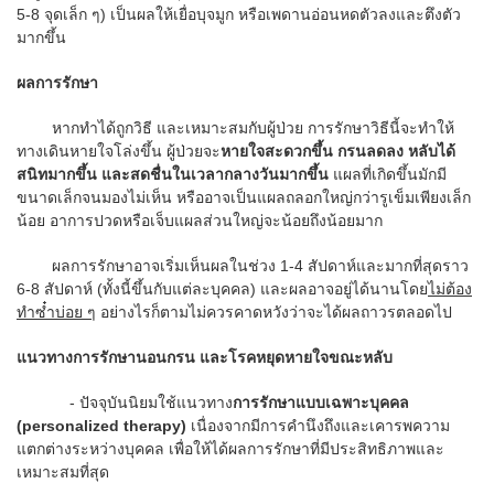
5-8 จุดเล็ก ๆ) เป็นผลให้เยื่อบุจมูก หรือเพดานอ่อนหดตัวลงและตึงตัว
มากขึ้น
ผลการรักษา
หากทำได้ถูกวิธี และเหมาะสมกับผู้ป่วย การรักษาวิธีนี้จะทำให้
ทางเดินหายใจโล่งขึ้น ผู้ป่วยจะ
หายใจสะดวกขึ้น กรนลดลง หลับได้
สนิทมากขึ้น และสดชื่นในเวลากลางวันมากขึ้น
แผลที่เกิดขึ้นมักมี
ขนาดเล็กจนมองไม่เห็น หรืออาจเป็นแผลถลอกใหญ่กว่ารูเข็มเพียงเล็ก
น้อย อาการปวดหรือเจ็บแผลส่วนใหญ่จะน้อยถึงน้อยมาก
ผลการรักษาอาจเริ่มเห็นผลในช่วง 1-4 สัปดาห์และมากที่สุดราว
6-8 สัปดาห์ (ทั้งนี้ขึ้นกับแต่ละบุคคล) และผลอาจอยู่ได้นานโดย
ไม่ต้อง
ทำซ๋ำบ่อย ๆ
อย่างไรก็ตามไม่ควรคาดหวังว่าจะได้ผลถาวรตลอดไป
แนวทางการรักษานอนกรน และโรคหยุดหายใจขณะหลับ
- ปัจจุบันนิยมใช้แนวทาง
การรักษาแบบเฉพาะบุคคล
(
personalized therapy)
เนื่องจากมีการคำนึงถึงและเคารพความ
แตกต่างระหว่างบุคคล เพื่อให้ได้ผลการรักษาที่มีประสิทธิภาพและ
เหมาะสมที่สุด