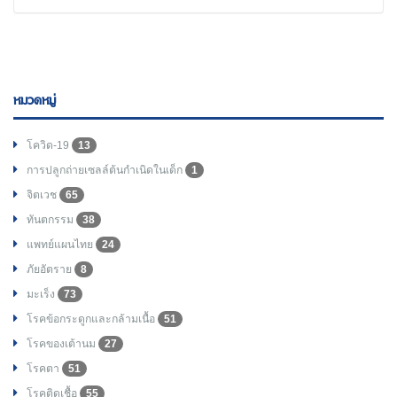
หมวดหมู่
โควิด-19
13
การปลูกถ่ายเซลล์ต้นกำเนิดในเด็ก
1
จิตเวช
65
ทันตกรรม
38
แพทย์แผนไทย
24
ภัยอัตราย
8
มะเร็ง
73
โรคข้อกระดูกและกล้ามเนื้อ
51
โรคของเต้านม
27
โรคตา
51
โรคติดเชื้อ
55