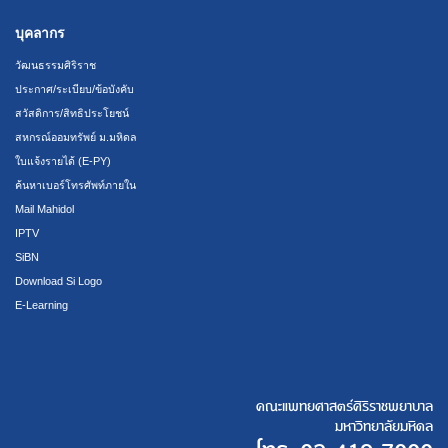
บุคลากร
วัฒนธรรมศิริราช
ประกาศ/ระเบียบ/ข้อบังคับ
สวัสดิการ/สิทธิประโยชน์
สหกรณ์ออมทรัพย์ ม.มหิดล
ใบแจ้งรายได้ (E-PY)
ค้นหาเบอร์โทรศัพท์ภายใน
Mail Mahidol
IPTV
SiBN
Download Si Logo
E-Learning
คณะแพทยศาสตร์ศิริราชพยาบาล
มหาวิทยาลัยมหิดล