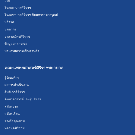
วิจัย
โรงพยาบาลศิริราช
โรงพยาบาลศิริราช ปิยมหาราชการุณย์
บริจาค
บุคลากร
อาสาสมัครศิริราช
ข้อมูลสาธารณะ
ประกาศความเป็นส่วนตัว
คณะแพทยศาสตร์ศิริราชพยาบาล
รู้จักองค์กร
ผลการดำเนินงาน
ศิษย์เก่าศิริราช
ค้นหาอาจารย์และผู้บริหาร
สมัครงาน
สมัครเรียน
รางวัลคุณภาพ
หอสมุดศิริราช