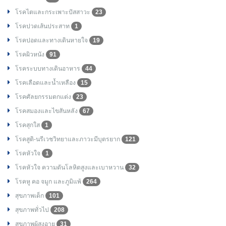
โรคไตและกระเพาะปัสสาวะ
23
โรคปวดเส้นประสาท
1
โรคปอดและทางเดินหายใจ
19
โรคผิวหนัง
91
โรคระบบทางเดินอาหาร
44
โรคเลือดและน้ำเหลือง
15
โรคศัลยกรรมตกแต่ง
23
โรคสมองและไขสันหลัง
67
โรคสุกใส
1
โรคสูติ-นรีเวชวิทยาและภาวะมีบุตรยาก
121
โรคหัวใจ
1
โรคหัวใจ ความดันโลหิตสูงและเบาหวาน
32
โรคหู คอ จมูก และภูมิแพ้
264
สุขภาพเด็ก
101
สุขภาพทั่วไป
208
สุขภาพผู้สูงอายุ
31