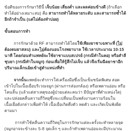
ข้อดีของการรักษาวิธีนี้
เจ็บน้อย เสี่ยงต่ำ และผลค่อนข้างดี
(ถ้าเลือก
ทำได้อย่างเหมาะสม) คือ
สามารถทำได้หลายระดับ และสามารถซ้ำได้
อีกถ้าจำเป็น (แต่ไม่ต้องทำบ่อย)
ขั้นตอนการทำ
การรักษาด้วย RF สามารถทำได้โดย
ใช้เพียงยาชาเฉพาะที่
(
ไม่
ต้องดมยาสลบ) และ
ไม่
ต้องนอนโรงพยาบาล ใช้เวลาประมาณ 10-15
นาที โดยก่อนทำแพทย์จะใช้ยาชาแบบสเปรย์ (กรณ๊ทำในคอ) หรือสำลี
ชุบยา (กรณีทำในจมูก) ก่อนเพื่อให้รู้สึกไม่เจ็บ แล้วจึงเริ่มฉีดยาชาอีก
ปริมาณเล็กนอ้ยเข้าสู่ตำแหน่งที่ทำ
จากนั้น
แพทย์จะทำการใส่เครื่องมือซึ่งเป็นเข็มชนิดพิเศษ สอด
เข้าไปในเนื้อเยื่อบริเวณจมูก (ผ่านการส่องกล้อง) หรือเพดานอ่อน หรือ
โคนลิ้น (แล้วแต่สาเหตุของผู้ป่วยแต่ละคนว่า มีปัญหาที่ตำแหน่งใด)
และปล่อยคลื่นความถี่วิทยุซึ่งจะเปลี่ยนเป็นพลังงานความร้อนใน
เนื้อเยื่อดังกล่าวเพื่อทำให้ เนื้อเยื่อเกิดตึงตัว หดตัว และเกิดเป็นพังผืด
ตามมา
การทำใช้คลื่นความถี่วิทยุในการรักษาแต่ละครั้งจะทำหลายจุด
(จมูกอาจจะข้างละ 5-8 จุดเล็ก ๆ และถ้าทำเพดานอ่อนจะมีประมาณ