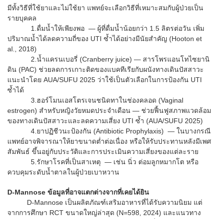
มีทั้งวิธีที่ใช้ยาและไม่ใช้ยา แพทย์จะเลือกวิธีที่เหมาะสมกับผู้ป่วยเป็น
รายบุคคล
1.ดื่มน้ำให้เพียงพอ — ผู้ที่ดื่มน้ำน้อยกว่า 1.5 ลิตรต่อวัน เพิ่ม
ปริมาณน้ำได้ลดความถี่ของ UTI ซ้ำได้อย่างมีนัยสำคัญ (Hooton et
al., 2018)
2.น้ำแครนเบอรี่ (Cranberry juice) — สารโพรแอนโทไซยานิ
ดิน (PAC) ช่วยลดการเกาะติดของแบคทีเรียกับผนังทางเดินปัสสาวะ
แนะนำโดย AUA/SUFU 2025 ว่าใช้เป็นตัวเลือกในการป้องกัน UTI
ซ้ำได้
3.ฮอร์โมนเอสโตรเจนชนิดทาในช่องคลอด (Vaginal
estrogen) สำหรับหญิงวัยหมดประจำเดือน — ช่วยฟื้นฟูสภาพแวดล้อม
ของทางเดินปัสสาวะและลดความเสี่ยง UTI ซ้ำ (AUA/SUFU 2025)
4.ยาปฏิชีวนะป้องกัน (Antibiotic Prophylaxis) — ในบางกรณี
แพทย์อาจพิจารณาให้ยาขนาดต่ำต่อเนื่อง หรือให้รับประทานหลังมีเพศ
สัมพันธ์ ขึ้นอยู่กับประวัติและการประเมินความเสี่ยงของแต่ละราย
5.รักษาโรคที่เป็นสาเหตุ — เช่น นิ่ว ต่อมลูกหมากโต หรือ
ควบคุมระดับน้ำตาลในผู้ป่วยเบาหวาน
D-Mannose ข้อมูลที่อาจแตกต่างจากที่เคยได้ยิน
D-Mannose เป็นผลิตภัณฑ์เสริมอาหารที่ได้รับความนิยม แต่
จากการศึกษา RCT ขนาดใหญ่ล่าสุด (N=598, 2024) และแนวทาง