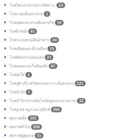
โรคไตและกระเพาะปัสสาวะ
23
โรคปวดเส้นประสาท
1
โรคปอดและทางเดินหายใจ
19
โรคผิวหนัง
91
โรคระบบทางเดินอาหาร
44
โรคเลือดและน้ำเหลือง
15
โรคศัลยกรรมตกแต่ง
23
โรคสมองและไขสันหลัง
67
โรคสุกใส
1
โรคสูติ-นรีเวชวิทยาและภาวะมีบุตรยาก
121
โรคหัวใจ
1
โรคหัวใจ ความดันโลหิตสูงและเบาหวาน
32
โรคหู คอ จมูก และภูมิแพ้
264
สุขภาพเด็ก
101
สุขภาพทั่วไป
208
สุขภาพผู้สูงอายุ
31