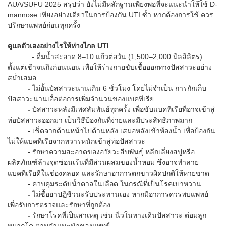
AUA/SUFU 2025 สรุปว่า ยังไม่มีหลักฐานเพียงพอที่จะแนะนำให้ใช้ D-
mannose เพียงอย่างเดียวในการป้องกัน UTI ซ้ำ หากต้องการใช้ ควร
ปรึกษาแพทย์ก่อนทุกครั้ง
ดูแลตัวเองอย่างไรให้ห่างไกล UTI
- ดื่มน้ำสะอาด 8–10 แก้วต่อวัน (1,500–2,000 มิลลิลิตร)
ตั้งแต่เช้าจนถึงก่อนนอน เพื่อให้ร่างกายขับเชื้อออกทางปัสสาวะอย่าง
สม่ำเสมอ
-
ไม่อั้นปัสสาวะนานเกิน 6 ชั่วโมง โดยไม่จำเป็น การกักเก็บ
ปัสสาวะนานเอื้อต่อการเพิ่มจำนวนของแบคทีเรีย
-
ปัสสาวะหลังมีเพศสัมพันธ์ทุกครั้ง เพื่อขับแบคทีเรียที่อาจเข้าสู่
ท่อปัสสาวะออกมา เป็นวิธีป้องกันที่ง่ายและมีประสิทธิภาพมาก
-
เช็ดจากด้านหน้าไปด้านหลัง เสมอหลังเข้าห้องน้ำ เพื่อป้องกัน
ไม่ให้แบคทีเรียจากทวารหนักเข้าสู่ท่อปัสสาวะ
-
รักษาความสะอาดของอวัยวะสืบพันธุ์ หลีกเลี่ยงสบู่หรือ
ผลิตภัณฑ์ล้างจุดซ่อนเร้นที่มีส่วนผสมของน้ำหอม ซึ่งอาจทำลาย
แบคทีเรียดีในช่องคลอด และรักษาอาการตกขาวผิดปกติให้หายขาด
-
ควบคุมระดับน้ำตาลในเลือด ในกรณีที่เป็นโรคเบาหวาน
-
ไม่ซื้อยาปฏิชีวนะรับประทานเอง หากมีอาการควรพบแพทย์
เพื่อรับการตรวจและรักษาที่ถูกต้อง
-
รักษาโรคที่เป็นสาเหตุ เช่น นิ่วในทางเดินปัสสาวะ ต่อมลูก
หมากโต ตามคำแนะนำของแพทย์