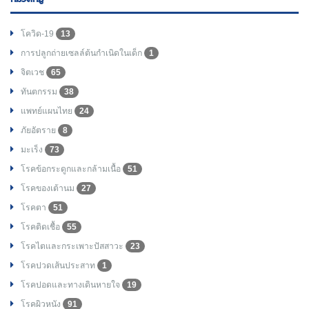
โควิด-19
13
การปลูกถ่ายเซลล์ต้นกำเนิดในเด็ก
1
จิตเวช
65
ทันตกรรม
38
แพทย์แผนไทย
24
ภัยอัตราย
8
มะเร็ง
73
โรคข้อกระดูกและกล้ามเนื้อ
51
โรคของเต้านม
27
โรคตา
51
โรคติดเชื้อ
55
โรคไตและกระเพาะปัสสาวะ
23
โรคปวดเส้นประสาท
1
โรคปอดและทางเดินหายใจ
19
โรคผิวหนัง
91