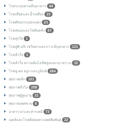
โรคระบบทางเดินอาหาร
44
โรคเลือดและน้ำเหลือง
15
โรคศัลยกรรมตกแต่ง
23
โรคสมองและไขสันหลัง
67
โรคสุกใส
1
โรคสูติ-นรีเวชวิทยาและภาวะมีบุตรยาก
121
โรคหัวใจ
1
โรคหัวใจ ความดันโลหิตสูงและเบาหวาน
32
โรคหู คอ จมูก และภูมิแพ้
264
สุขภาพเด็ก
101
สุขภาพทั่วไป
208
สุขภาพผู้สูงอายุ
31
สุขภาพเพศชาย
8
อาหาร ยาและสารเคมี
73
เอดส์และโรคติดต่อทางเพศสัมพันธ์
22