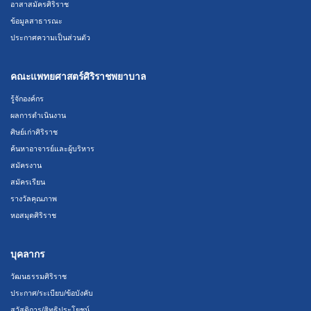
อาสาสมัครศิริราช
ข้อมูลสาธารณะ
ประกาศความเป็นส่วนตัว
คณะแพทยศาสตร์ศิริราชพยาบาล
รู้จักองค์กร
ผลการดำเนินงาน
ศิษย์เก่าศิริราช
ค้นหาอาจารย์และผู้บริหาร
สมัครงาน
สมัครเรียน
รางวัลคุณภาพ
หอสมุดศิริราช
บุคลากร
วัฒนธรรมศิริราช
ประกาศ/ระเบียบ/ข้อบังคับ
สวัสดิการ/สิทธิประโยชน์