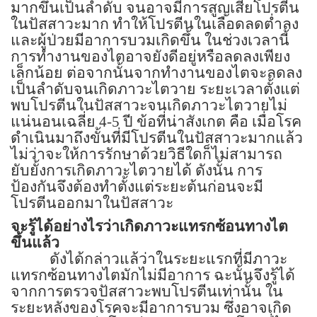
มากขึ้นเป็นลำดับ จนอาจมีการสูญเสียโปรตีน
ในปัสสาวะมาก ทำให้โปรตีนในเลือดลดต่ำลง
และผู้ป่วยมีอาการบวมเกิดขึ้น ในช่วงเวลานี้
การทำงานของไตอาจยังดีอยู่หรือลดลงเพียง
เล็กน้อย ต่อจากนั้นจากทำงานของไตจะลดลง
เป็นลำดับจนเกิดภาวะไตวาย ระยะเวลาตั้งแต่
พบโปรตีนในปัสสาวะจนเกิดภาวะไตวายไม่
แน่นอนเฉลี่ย
4-5
ปี ข้อที่น่าสังเกต คือ เมื่อโรค
ดำเนินมาถึงขั้นที่มีโปรตีนในปัสสาวะมากแล้ว
ไม่ว่าจะให้การรักษาด้วยวิธีใดก็ไม่สามารถ
ยับยั้งการเกิดภาวะไตวายได้ ดังนั้น การ
ป้องกันจึงต้องทำตั้งแต่ระยะต้นก่อนจะมี
โปรตีนออกมาในปัสสาวะ
จะรู้ได้อย่างไรว่าเกิดภาวะแทรกซ้อนทางไต
ขึ้นแล้ว
ดังได้กล่าวแล้ว่าในระยะแรกที่มีภาวะ
แทรกซ้อนทางไตมักไม่มีอาการ ฉะนั้นจึงรู้ได้
จากการตรวจปัสสาวะพบโปรตีนเท่านั้น ใน
ระยะหลังของโรคจะมีอาการบวม ซึ่งอาจเกิด