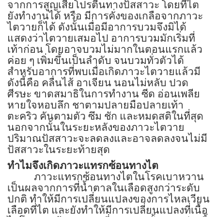
จากการสูญเสียโปรตีนทางปัสสาวะ โดยที่ไต
ยังทำงานได้ หรือ มีการคั่งของเกลือจากภาวะ
ไตวายก็ได้ ดังนั้นเมื่อมีอาการบวมจึงมิได้
แสดงว่าไตวายเสมอไป อาการบวมมักเริ่มที่
เท้าก่อน โดยอาจบวมไม่มากในตอนแรกแล้ว
ค่อย ๆ เพิ่มขึ้นเป็นลำดับ จนบวมทั่วตัวได้
สำหรับอาการที่พบเมื่อเกิดภาวะไตวายแล้วมี
ดังนี้คือ คลื่นไส้ อาเจียน นอนไม่หลับ ปวด
ศีรษะ ขาดสมาธิในการทำงาน ซีด อ่อนเพลีย
หายใจหอบลึก ชาตามปลายมือปลายเท้า
ตะคริว คันตามตัว ซึม ชัก และหมดสติในที่สุด
นอกจากนั้นในระยะหลังของภาวะไตวาย
ปริมาณปัสสาวะจะลดลงและอาจลดลงจนไม่มี
ปัสสาวะในระยะท้ายสุด
ทำไมจึงเกิดภาวะแทรกซ้อนทางไต
ภาวะแทรกซ้อนทางไตในโรคเบาหวาน
เป็นผลจากการที่น้ำตาลในเลือดสูงกว่าระดับ
ปกติ ทำให้มีการเปลี่ยนแปลงของการไหลเวียน
เลือดที่ไต และยังทำให้มีการเปลี่ยนแปลงที่เนื้อ