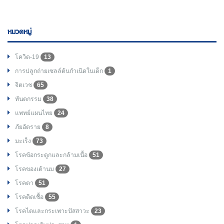
หมวดหมู่
โควิด-19
13
การปลูกถ่ายเซลล์ต้นกำเนิดในเด็ก
1
จิตเวช
65
ทันตกรรม
38
แพทย์แผนไทย
24
ภัยอัตราย
8
มะเร็ง
73
โรคข้อกระดูกและกล้ามเนื้อ
51
โรคของเต้านม
27
โรคตา
51
โรคติดเชื้อ
55
โรคไตและกระเพาะปัสสาวะ
23