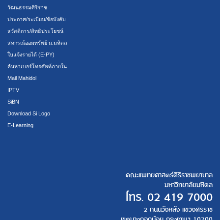
วัฒนธรรมศิริราช
ประกาศ/ระเบียบ/ข้อบังคับ
สวัสดิการ/สิทธิประโยชน์
สหกรณ์ออมทรัพย์ ม.มหิดล
ใบแจ้งรายได้ (E-PY)
ค้นหาเบอร์โทรศัพท์ภายใน
Mail Mahidol
IPTV
SiBN
Download Si Logo
E-Learning
คณะแพทยศาสตร์ศิริราชพยาบาล
มหาวิทยาลัยมหิดล
โทร.
02 419 7000
2 ถนนวังหลัง แขวงศิริราช
เขตบางกอกน้อย กรุงเทพฯ 10700