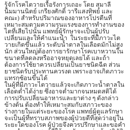
รู้จักโรคไตวายเรื้อรังการเถอะ โดย สุมาลี
นิมมานนิตย์ เกรียงศักดิ์ วารีแสงทิพย์ และ
คณะ) สำหรับปริมาณของอาหารโปรตีนที่
เหมาะสมตามความรุนแรงของการทำงานของ
ไตที่เสียไปนั้น แพทย์ผู้รักษาจะเป็นผู้ปรับ
เปลี่ยนและให้คำแนะนำ
ในระยะที่มีภาวะไต
วายเกิดขึ้นแล้ว ระดับน้ำตาลในเลือดมักไม่สูง
นัก ส่วนใหญ่ต้องการยารักษาโรคเบาหวานใน
ขนาดที่ลดลงหรืออาจหยุดเลยได้ และถ้า
ต้องการใช้ยาควรเปลี่ยนเป็นยาชนิดฉีด ส่วน
ยาชนิดรับประทานควรงด เพราะอาจเกิดภาวะ
แทรกซ้อนขึ้นได้
ในผู้ที่มีภาวะไตวายแล้วจะเกิดภาวะน้ำตาลใน
เลือดต่ำได้ง่าย ซึ่งอาจต่ำมากจนหมดสติได้
การปรับเปลี่ยนอาหารและยาต่าง ๆ ดังกล่าว
ข้างต้น ต้องทำให้เหมาะสมกับสภาวะของ
ร่างกายในแต่ระยะของโรค แพทย์ผู้ดูแลรักษา
จะเป็นผู้ที่ทราบสภาพของผู้ป่วยดีที่สุดว่าอยู่ใน
ระยะใดของโรค ผู้ป่วยจึงควรปรึกษาและขอคำ