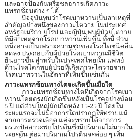
และอาจป้องกันหรือชลอการเกิดภาวะ
แทรกซ้อนต่าง ๆ ได้
ปัจจุบันพบว่าโรคเบาหวานเป็นสาเหตุที่
สำคัญอย่างหนึ่งของภาวะไตวาย ในประเทศ
สหรัฐอเมริกา ยุโรป และญี่ปุ่น พบผู้ป่วยไตวาย
ที่มีสาเหตุจากโรคเบาหวานเพิ่มขึ้น ทั้งนี้ ส่วน
หนึ่งอาจเป็นเพราะความชุกของโรคไตชนิดอื่น
ลดลง ประกอบกับผู้ป่วยโรคเบาหวานมีชีวิต
ยืนยาวขึ้น สำหรับในประเทศไทยนั้น แพทย์
ด้านโรคไตก็พบผู้ป่วยที่เกิดภาวะไตวายจาก
โรคเบาหวานในอัตราที่เพิ่มขึ้นเช่นกัน
ภาวะแทรกซ้อนทางไตจะเกิดขึ้นเมื่อใด
ภาวะแทรกซ้อนทางไตที่เกิดจากโรคเบา
หวานโดยตรงมักเกิดขึ้นหลังเป็นโรคอย่างน้อย
5
ปี แต่ส่วนใหญ่มักเกิดหลัง
15-25
ปี โดยใน
ระยะแรกจะไม่มีอาการใดปรากฏให้ทราบแม้
จากการตรวจเลือด แต่จะทราบได้จากการ
ตรวจปัสสาวะพบโปรตีนซึ่งมีปริมาณไม่มากใน
ระยะต้น ต่อมาปริมาณโปรตีนจะค่อย ๆ เพิ่ม