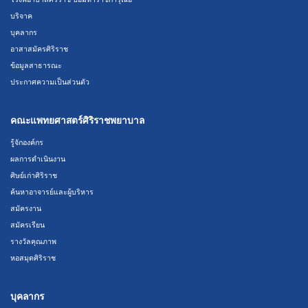
บริจาค
บุคลากร
อาสาสมัครศิริราช
ข้อมูลสาธารณะ
ประกาศความเป็นส่วนตัว
คณะแพทยศาสตร์ศิริราชพยาบาล
รู้จักองค์กร
ผลการดำเนินงาน
ศิษย์เก่าศิริราช
ค้นหาอาจารย์และผู้บริหาร
สมัครงาน
สมัครเรียน
รางวัลคุณภาพ
หอสมุดศิริราช
บุคลากร