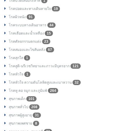
โรคปวดเส้นประสาท
1
โรคปอดและทางเดินหายใจ
19
โรคผิวหนัง
91
โรคระบบทางเดินอาหาร
44
โรคเลือดและน้ำเหลือง
15
โรคศัลยกรรมตกแต่ง
23
โรคสมองและไขสันหลัง
67
โรคสุกใส
1
โรคสูติ-นรีเวชวิทยาและภาวะมีบุตรยาก
121
โรคหัวใจ
1
โรคหัวใจ ความดันโลหิตสูงและเบาหวาน
32
โรคหู คอ จมูก และภูมิแพ้
264
สุขภาพเด็ก
101
สุขภาพทั่วไป
208
สุขภาพผู้สูงอายุ
31
สุขภาพเพศชาย
8