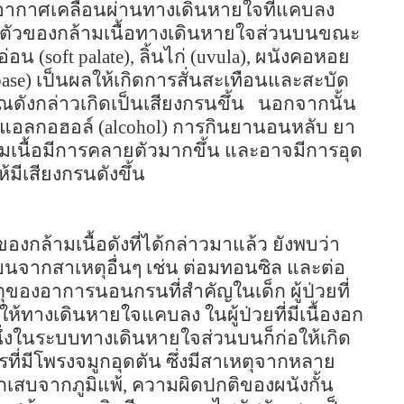
อากาศเคลื่อนผ่านทางเดินหายใจที่แคบลง
อนตัวของกล้ามเนื้อทางเดินหายใจส่วนบนขณะ
อ่อน (
soft palate),
ลิ้นไก่ (
uvula),
ผนังคอหอย
base)
เป็นผลให้เกิดการสั่นสะเทือนและสะบัด
ณดังกล่าวเกิดเป็นเสียงกรนขึ้น
นอกจากนั้น
องแอลกอฮอล์
(alcohol)
การกินยานอนหลับ
ยา
ามเนื้อมีการคลายตัวมากขึ้น และอาจมีการอุด
้มีเสียงกรนดังขึ้น
ล้ามเนื้อดังที่ได้กล่าวมาแล้ว ยังพบว่า
บนจากสาเหตุอื่นๆ
เช่น ต่อมทอนซิล
และต่อ
าเหตุของอาการนอนกรนที่สำคัญในเด็ก
ผู้ป่วยที่
ทำให้ทางเดินหายใจแคบลง
ในผู้ป่วยที่มีเนื้องอก
่งในระบบทางเดินหายใจส่วนบนก็ก่อให้เกิด
ที่มีโพรงจมูกอุดตัน ซึ่งมีสาเหตุจากหลาย
กเสบจากภูมิแพ้
,
ความผิดปกติของผนังกั้น