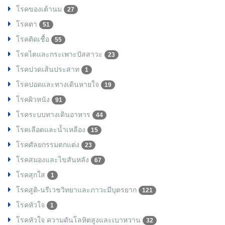
โรคของเต้านม
27
โรคตา
51
โรคติดเชื้อ
55
โรคไตและกระเพาะปัสสาวะ
23
โรคปวดเส้นประสาท
1
โรคปอดและทางเดินหายใจ
19
โรคผิวหนัง
91
โรคระบบทางเดินอาหาร
44
โรคเลือดและน้ำเหลือง
15
โรคศัลยกรรมตกแต่ง
23
โรคสมองและไขสันหลัง
67
โรคสุกใส
1
โรคสูติ-นรีเวชวิทยาและภาวะมีบุตรยาก
121
โรคหัวใจ
1
โรคหัวใจ ความดันโลหิตสูงและเบาหวาน
32