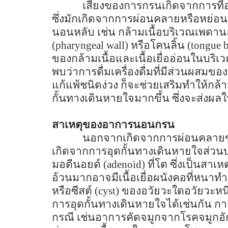
เสียงของการกรนเกิดจากการที่
ซึ่งมักเกิดจากการผ่อนคลายหรือหย่
นอนหลับ เช่น กล้ามเนื้อบริเวณเพดาน
(pharyngeal wall)
หรือโคนลิ้น (
tongue 
ของกล้ามเนื้อและเนื้อเยื่ออ่อนในบริเว
พบว่าการดื่มเครื่องดื่มที่มีส่วนผสมข
แก้แพ้ชนิดง่วง
ก็จะช่วยเสริมทำให้กล้
กั้นทางเดินหายใจมากขึ้น ซึ่งจะส่งผลให
สาเหตุของอาการนอนกรน
นอกจากเกิดจากการผ่อนคลายของก
เกิดจากการอุดกั้นทางเดินหายใจส่วน
มอดีนอยด์ (
adenoid)
ที่โต ซึ่งเป็นส
อ้วนมากอาจมีเนื้อเยื่อผนังคอที่หนา
หรือซีสต์ (
cyst)
ของอวัยวะใดอวัยวะหนึ
การอุดกั้นทางเดินหายใจได้เช่นกัน การ
กรณี เช่นอาการคัดจมูกจากโรคจมูกอั