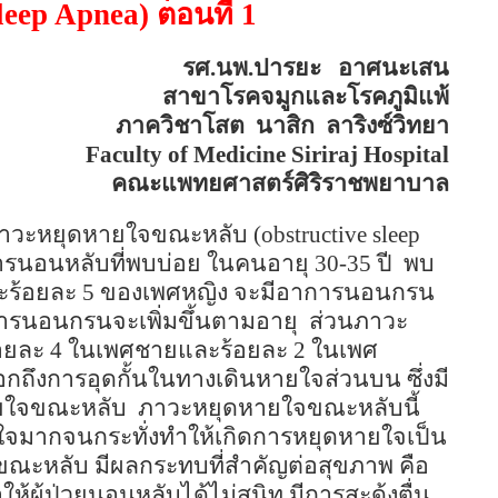
Sleep Apnea)
ตอนที่
1
รศ.นพ.ปารยะ
อาศนะเสน
สาขาโรคจมูกและโรคภูมิแพ้
ภาควิชาโสต
นาสิก
ลาริงซ์วิทยา
Faculty of
Medicine
Siriraj
Hospital
คณะแพทยศาสตร์ศิริราชพยาบาล
าวะหยุดหายใจขณะหลับ (
obstructive sleep
รนอนหลับที่พบบ่อย
ในคนอายุ
30-35
ปี
พบ
ะร้อยละ
5
ของเพศหญิง จะมีอาการนอนกรน
ารนอนกรนจะเพิ่มขึ้นตามอายุ
ส่วนภาวะ
อยละ
4
ในเพศชายและร้อยละ
2
ในเพศ
ถึงการอุดกั้นในทางเดินหายใจส่วนบน ซึ่งมี
ายใจขณะหลับ
ภาวะหยุดหายใจขณะหลับนี้
ยใจมากจนกระทั่งทำให้เกิดการหยุดหายใจเป็น
ณะหลับ มีผลกระทบที่สำคัญต่อสุขภาพ คือ
้ผู้ป่วยนอนหลับได้ไม่สนิท มีการสะดุ้งตื่น