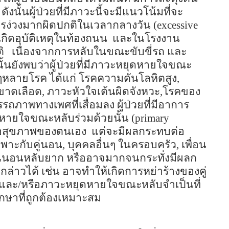
ดังนั้นผู้ป่วยที่มีภาวะนี้จะมีแนวโน้มที่จะ
ารง่วงมากผิดปกติในเวลากลางวัน (
excessive
กิดอุบัติเหตุในท้องถนน
และในโรงงาน
ิ
เนื่องจากการหลับในขณะขับขี่รถ และ
นยังพบว่าผู้ป่วยที่มีภาวะหยุดหายใจขณะ
ื่นๆหลายโรค ได้แก่ โรคความดันโลหิตสูง
,
ขาดเลือด
,
ภาวะหัวใจเต้นผิดจังหวะ
,
โรคของ
ถภาพทางเพศที่เสื่อมลง
ผู้ป่วยที่มีอาการ
หายใจขณะหลับร่วมด้วยนั้น
(primary
่อสุขภาพของตนเอง
แต่จะมีผลกระทบต่อ
พาะกับคู่นอน
,
บุคคลอื่นๆ ในครอบครัว
,
เพื่อน
อื่นนอนหลับยาก หรืออาจมากจนกระทั่งมีผลก
ล่าวได้ เช่น อาจทำให้เกิดการหย่าร้างของคู่
กรนและ/หรือภาวะหยุดหายใจขณะหลับจำเป็นที่
ักษาที่ถูกต้องเหมาะสม