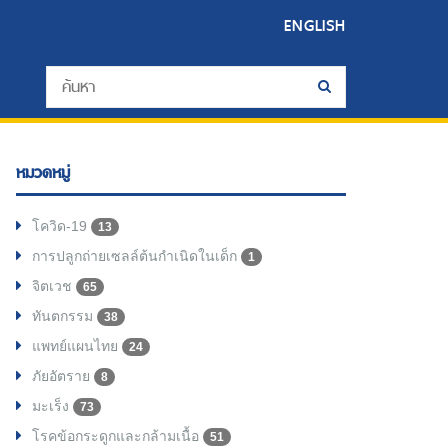
ENGLISH
หมวดหมู่
โควิด-19
13
การปลูกถ่ายเซลล์ต้นกำเนิดในเด็ก
1
จิตเวช
65
ทันตกรรม
38
แพทย์แผนไทย
24
ภัยอัตราย
8
มะเร็ง
73
โรคข้อกระดูกและกล้ามเนื้อ
51