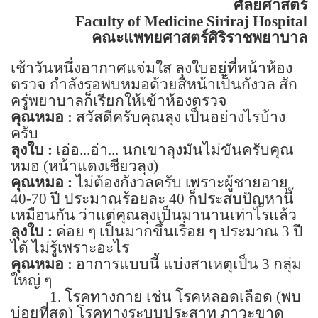
ศัลยศาสตร์
Faculty of
Medicine
Siriraj
Hospital
คณะแพทยศาสตร์ศิริราชพยาบาล
เช้าวันหนึ่งอากาศแจ่มใส ลุงใบอยู่ที่หน้าห้อง
ตรวจ กำลังรอพบหมอด้วยสีหน้าเป็นกังวล สัก
ครู่พยาบาลก็เรียกให้เข้าห้องตรวจ
คุณหมอ :
สวัสดีครับคุณลุง เป็นอย่างไรบ้าง
ครับ
ลุงใบ :
เอ่อ...อ่า... นกเขาลุงมันไม่ขันครับคุณ
หมอ
(
หน้าแดงเชียวลุง)
คุณหมอ :
ไม่ต้องกังวลครับ เพราะผู้ชายอายุ
40-70
ปี ประมาณร้อยละ
40
ก็ประสบปัญหานี้
เหมือนกัน ว่าแต่คุณลุงเป็นมานานเท่าไรแล้ว
ลุงใบ :
ค่อย ๆ เป็นมากขึ้นเรื่อย ๆ ประมาณ
3
ปี
ได้ ไม่รู้เพราะอะไร
คุณหมอ :
อาการแบบนี้ แบ่งสาเหตุเป็น
3
กลุ่ม
ใหญ่ ๆ
1.
โรคทางกาย เช่น โรคหลอดเลือด (พบ
บ่อยที่สุด) โรคทางระบบประสาท ภาวะขาด