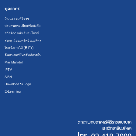
บุคลากร
วัฒนธรรมศิริราช
ประกาศ/ระเบียบ/ข้อบังคับ
สวัสดิการ/สิทธิประโยชน์
สหกรณ์ออมทรัพย์ ม.มหิดล
ใบแจ้งรายได้ (E-PY)
ค้นหาเบอร์โทรศัพท์ภายใน
Mail Mahidol
IPTV
SiBN
Download Si Logo
E-Learning
คณะแพทยศาสตร์ศิริราชพยาบาล
มหาวิทยาลัยมหิดล
โทร.
02 419 7000