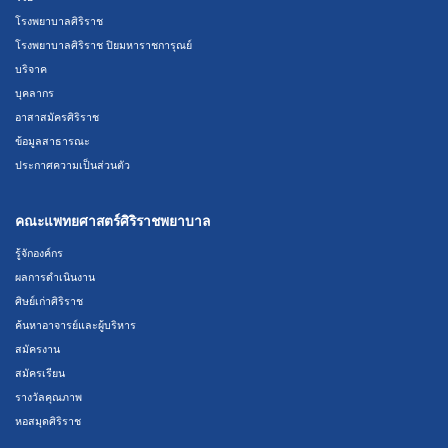
โรงพยาบาลศิริราช
โรงพยาบาลศิริราช ปิยมหาราชการุณย์
บริจาค
บุคลากร
อาสาสมัครศิริราช
ข้อมูลสาธารณะ
ประกาศความเป็นส่วนตัว
คณะแพทยศาสตร์ศิริราชพยาบาล
รู้จักองค์กร
ผลการดำเนินงาน
ศิษย์เก่าศิริราช
ค้นหาอาจารย์และผู้บริหาร
สมัครงาน
สมัครเรียน
รางวัลคุณภาพ
หอสมุดศิริราช