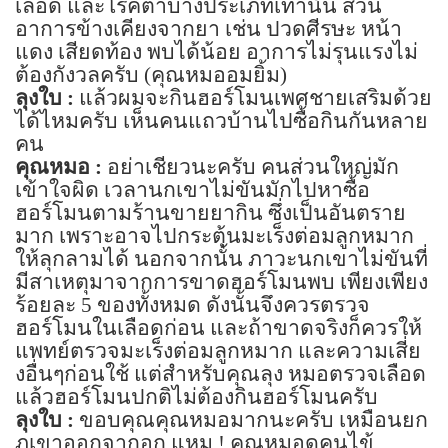
เลือด และโรคตาบางประเภทเท่านั้น ส่วน
อาการข้างเคียงจากยา เช่น ปวดศีรษะ หน้า
แดง เสียดท้อง พบได้น้อย อาการไม่รุนแรงไม่
ต้องกังวลครับ
(
คุณหมออมยิ้ม)
ลุงใบ :
แล้วผมจะกินฮอร์โมนเพศชายเสริมด้วย
ได้ไหมครับ เห็นคนแถวบ้านไปซื้อกินกันหลาย
คน
คุณหมอ :
อย่าเชียวนะครับ คนส่วนใหญ่มัก
เข้าใจผิด เวลานกเขาไม่ขันมักไปหาซื้อ
ฮอร์โมนตามร้านขายยากิน ซึ่งเป็นอันตราย
มาก เพราะอาจไปกระตุ้นมะเร็งต่อมลูกหมาก
ให้ลุกลามได้ นอกจากนั้น ภาวะนกเขาไม่ขันที่
มีสาเหตุมาจากการขาดฮอร์โมนพบ เพียงเพียง
ร้อยละ
5
ของทั้งหมด ดังนั้นจึงควรตรวจ
ฮอร์โมนในเลือดก่อน และถ้าขาดจริงก็ควรให้
แพทย์ตรวจมะเร็งต่อมลูกหมาก และความเสี่ย
งอื่นๆก่อนใช้ แต่สำหรับคุณลุง หมอตรวจเลือด
แล้วฮอร์โมนปกติไม่ต้องกินฮอร์โมนครับ
ลุงใบ :
ขอบคุณคุณหมอมากนะครับ เหมือนยก
ภูเขาออกจากอก แหม ! คุณหมอดูคนไข้