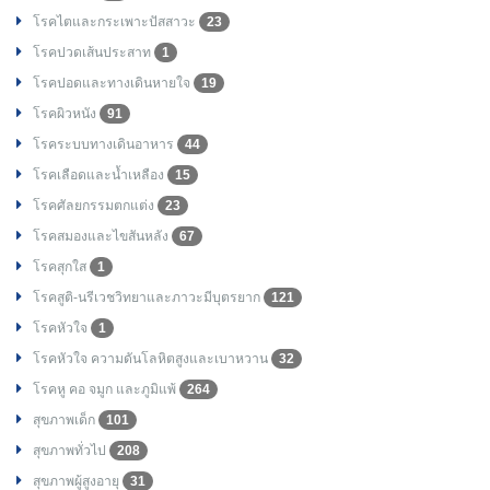
โรคไตและกระเพาะปัสสาวะ
23
โรคปวดเส้นประสาท
1
โรคปอดและทางเดินหายใจ
19
โรคผิวหนัง
91
โรคระบบทางเดินอาหาร
44
โรคเลือดและน้ำเหลือง
15
โรคศัลยกรรมตกแต่ง
23
โรคสมองและไขสันหลัง
67
โรคสุกใส
1
โรคสูติ-นรีเวชวิทยาและภาวะมีบุตรยาก
121
โรคหัวใจ
1
โรคหัวใจ ความดันโลหิตสูงและเบาหวาน
32
โรคหู คอ จมูก และภูมิแพ้
264
สุขภาพเด็ก
101
สุขภาพทั่วไป
208
สุขภาพผู้สูงอายุ
31