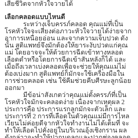
เสียชีวิตจากหัวใจวายได้
เลือกคลอดแบบไหนดี
ระหว่างเจ็บครรภ์คลอด คุณแม่ที่เป็น
โรคหัวใจจะเสี่ยงต่อภาวะหัวใจวายได้ง่ายจาก
อาการเหนื่อยอ่อน และจากความเจ็บปวด ดัง
นั้น สูติแพทย์จึงมักต้องให้ยาระงับปวดแก่คุณ
แม่ โดยอาจจะให้ด้วยการฉีดเข้าทางหลอด
เลือดดำหรือโดยการฉีดเข้าสันหลังก็ได้ และ
เมื่อถึงเวลาเบ่งคลอดเพื่อจะช่วยให้คุณแม่ไม่
ต้องเบ่งมาก สูติแพทย์ก็มักจะใช้เครื่องมือใน
การช่วยคลอด เช่น ใช้คีมช่วยคีบศีรษะลูกน้อย
ออกมา
มีข้อน่าสังเกตว่าคุณแม่ตั้งครรภ์ที่เป็น
โรคหัวใจมักจะคลอดง่าย เนื่องจากเหตุผล
2
ประการคือ ประการแรกลูกมักจะตัวเล็ก และ
ประการที่
2
การที่เลือดในตัวคุณแม่มีการไหล
เวียนไม่ค่อยดีจากหัวใจทำงานไม่ได้เต็มที่ จะ
ทำให้เลือดไปคั่งอยู่ในบริเวณอุ้งเชิงกราน ผล
ดังกล่าวจะทำให้ปากมดลูกและปากช่องคลอด