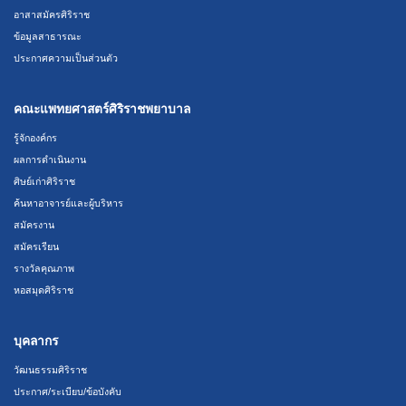
อาสาสมัครศิริราช
ข้อมูลสาธารณะ
ประกาศความเป็นส่วนตัว
คณะแพทยศาสตร์ศิริราชพยาบาล
รู้จักองค์กร
ผลการดำเนินงาน
ศิษย์เก่าศิริราช
ค้นหาอาจารย์และผู้บริหาร
สมัครงาน
สมัครเรียน
รางวัลคุณภาพ
หอสมุดศิริราช
บุคลากร
วัฒนธรรมศิริราช
ประกาศ/ระเบียบ/ข้อบังคับ