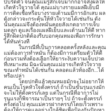
บีบรัดตัว จนคุณแม่รู้สึกเจ็บมากก็อาจส่งผลให้
เกิดหัวใจวายได้ คุณแม่บางรายแผลฝีเย็บมี
การติดเชื้อหรือบางรายเต้านมมีการอักเสบ ผล
ดังกล่าวจะกระตุ้นให้หัวใจวายได้เช่นกัน ดัง
นั้นคุณแม่จึงต้องหมั่นคอยสังเกตอาการเจ็บ
มดลูก ดูแลเรื่องแผลฝีเย็บและเต้านมให้ดี หาก
รู้สึกผิดปกติต้องรีบบอกคุณหมอเพื่อการรักษา
ได้ทันท่วงที
ในกรณีที่เป็นการคลอดครั้งหลังและคุณ
แม่ต้องการทำหมัน ก็ต้องมีการเตรียมตัวให้ดี
ก่อนรวมทั้งต้องเลือกให้ยาระงับความเจ็บปวด
ที่เหมาะสม มิฉะนั้นคุณแม่อาจเกิดหัวใจวาย
ขณะทำหมันได้เช่นกัน คลอดแล้วท้องอีก...ได้
หรือเปล่า
โดยปกติแล้วคุณหมอมักจะไม่อยากให้
คนเป็นโรคหัวใจตั้งครรภ์ ถ้าเป็นขั้นรุนแรงมัก
จะไม่ให้ตั้งครรภ์เลย แต่ในกรณีที่อาการไม่
รุนแรงก็พิจารณาเป็นรายๆ ไป ถ้าจะตั้งครรภ์
ครั้งต่อไป คุณแม่ควรฝากครรภ์โดยเร็วเพราะ
ต้องให้การดูแลอย่างใกล้ชิดเพื่อป้องกันปัญหา