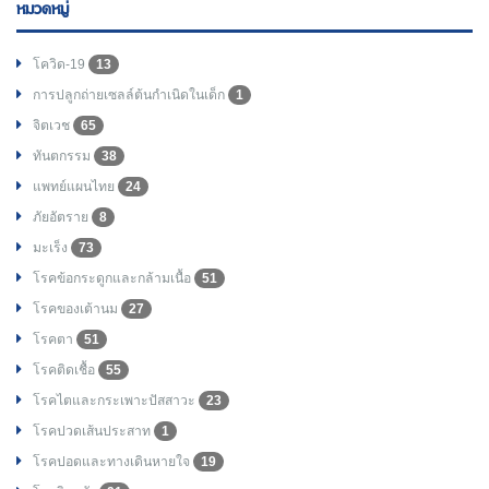
หมวดหมู่
โควิด-19
13
การปลูกถ่ายเซลล์ต้นกำเนิดในเด็ก
1
จิตเวช
65
ทันตกรรม
38
แพทย์แผนไทย
24
ภัยอัตราย
8
มะเร็ง
73
โรคข้อกระดูกและกล้ามเนื้อ
51
โรคของเต้านม
27
โรคตา
51
โรคติดเชื้อ
55
โรคไตและกระเพาะปัสสาวะ
23
โรคปวดเส้นประสาท
1
โรคปอดและทางเดินหายใจ
19