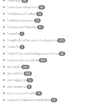
โรคผิวหนัง
91
โรคระบบทางเดินอาหาร
44
โรคเลือดและน้ำเหลือง
15
โรคศัลยกรรมตกแต่ง
23
โรคสมองและไขสันหลัง
67
โรคสุกใส
1
โรคสูติ-นรีเวชวิทยาและภาวะมีบุตรยาก
121
โรคหัวใจ
1
โรคหัวใจ ความดันโลหิตสูงและเบาหวาน
32
โรคหู คอ จมูก และภูมิแพ้
264
สุขภาพเด็ก
101
สุขภาพทั่วไป
208
สุขภาพผู้สูงอายุ
31
สุขภาพเพศชาย
8
อาหาร ยาและสารเคมี
73
เอดส์และโรคติดต่อทางเพศสัมพันธ์
22