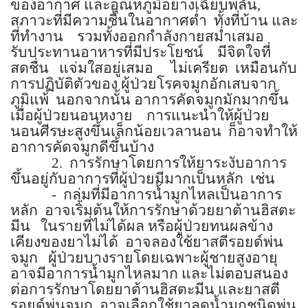
ของอากาศ และอุณหภูมิอย่างเฉียบพลัน
,
สภาวะที่มีความชื้นในอากาศต่ำ
ทั้งที่บ้าน และ
ที่ทำงาน
รวมทั้งออกกำลังกายสม่ำเสมอ
รับประทานอาหารที่มีประโยชน์
มีจิตใจที่
สดชื่น
แจ่มใสอยู่เสมอ
ไม่เครียด
เหมือนกับ
การปฏิบัติตัวของ ผู้ป่วยโรคจมูกอักเสบจาก
ภูมิแพ้
นอกจากนั้น อาการคัดจมูกมักมากขึ้น
เมื่อผู้ป่วยนอนหงาย
การแนะนำให้ผู้ป่วย
นอนศีรษะสูงขึ้นเล็กน้อยเวลานอน
ก็อาจทำให้
อาการคัดจมูกดีขึ้นบ้าง
2.
การรักษาโดยการให้ยาระงับอาการ
ขึ้นอยู่กับอาการที่ผู้ป่วยมีมากเป็นหลัก
เช่น
-
กลุ่มที่มีอาการน้ำมูกไหลเป็นอาการ
หลัก
อาจเริ่มต้นให้การรักษาด้วยยาต้านฮิสตะ
มีน
ในรายที่ไม่ได้ผล หรือผู้ป่วยทนผลข้าง
เคียงของยาไม่ได้
อาจลองใช้ยาสตีรอยด์พ่น
จมูก
ผู้ป่วยบางรายโดยเฉพาะผู้ชายสูงอายุ
อาจมีอาการน้ำมูกไหลมาก และไม่ตอบสนอง
ต่อการรักษาโดยยาต้านฮิสตะมีน และยาสตี
รอยด์พ่นจมูก
อาจเลือกใช้ยาลดน้ำมูกชนิดพ่น