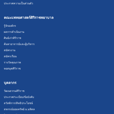
ประกาศความเป็นส่วนตัว
คณะแพทยศาสตร์ศิริราชพยาบาล
รู้จักองค์กร
ผลการดำเนินงาน
ศิษย์เก่าศิริราช
ค้นหาอาจารย์และผู้บริหาร
สมัครงาน
สมัครเรียน
รางวัลคุณภาพ
หอสมุดศิริราช
บุคลากร
วัฒนธรรมศิริราช
ประกาศ/ระเบียบ/ข้อบังคับ
สวัสดิการ/สิทธิประโยชน์
สหกรณ์ออมทรัพย์ ม.มหิดล