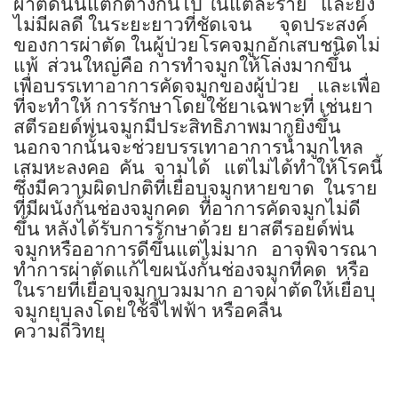
ผ่าตัดนั้นแตกต่างกันไป ในแต่ละราย
และยัง
ไม่มีผลดี ในระยะยาวที่ชัดเจน
จุดประสงค์
ของการผ่าตัด ในผู้ป่วยโรคจมูกอักเสบชนิดไม่
แพ้
ส่วนใหญ่คือ การทำจมูกให้โล่งมากขึ้น
เพื่อบรรเทาอาการคัดจมูกของผู้ป่วย
และเพื่อ
ที่จะทำให้ การรักษาโดยใช้ยาเฉพาะที่ เช่นยา
สตีรอยด์พ่นจมูกมีประสิทธิภาพมากยิ่งขึ้น
นอกจากนั้นจะช่วยบรรเทาอาการน้ำมูกไหล
เสมหะลงคอ
คัน
จามได้
แต่ไม่ได้ทำให้โรคนี้
ซึ่งมีความผิดปกติที่เยื่อบุจมูกหายขาด
ในราย
ที่มีผนังกั้นช่องจมูกคด
ที่อาการคัดจมูกไม่ดี
ขึ้น หลังได้รับการรักษาด้วย ยาสตีรอยด์พ่น
จมูกหรืออาการดีขึ้นแต่ไม่มาก
อาจพิจารณา
ทำการผ่าตัดแก้ไขผนังกั้นช่องจมูกที่คด
หรือ
ในรายที่เยื่อบุจมูกบวมมาก อาจผ่าตัดให้เยื่อบุ
จมูกยุบลงโดยใช้จี้ไฟฟ้า หรือคลื่น
ความถี่วิทยุ