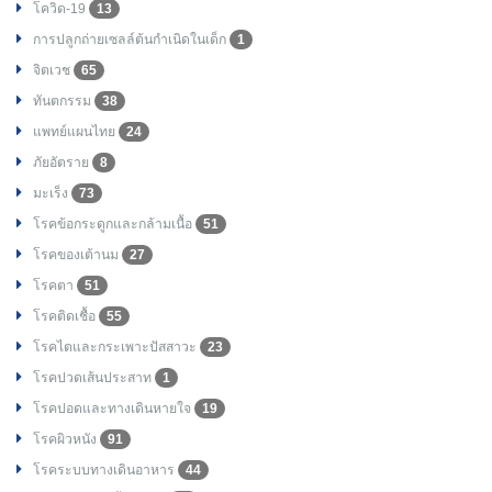
โควิด-19
13
การปลูกถ่ายเซลล์ต้นกำเนิดในเด็ก
1
จิตเวช
65
ทันตกรรม
38
แพทย์แผนไทย
24
ภัยอัตราย
8
มะเร็ง
73
โรคข้อกระดูกและกล้ามเนื้อ
51
โรคของเต้านม
27
โรคตา
51
โรคติดเชื้อ
55
โรคไตและกระเพาะปัสสาวะ
23
โรคปวดเส้นประสาท
1
โรคปอดและทางเดินหายใจ
19
โรคผิวหนัง
91
โรคระบบทางเดินอาหาร
44