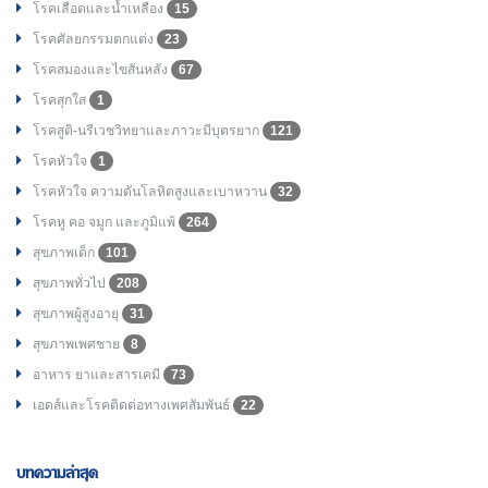
โรคเลือดและน้ำเหลือง
15
โรคศัลยกรรมตกแต่ง
23
โรคสมองและไขสันหลัง
67
โรคสุกใส
1
โรคสูติ-นรีเวชวิทยาและภาวะมีบุตรยาก
121
โรคหัวใจ
1
โรคหัวใจ ความดันโลหิตสูงและเบาหวาน
32
โรคหู คอ จมูก และภูมิแพ้
264
สุขภาพเด็ก
101
สุขภาพทั่วไป
208
สุขภาพผู้สูงอายุ
31
สุขภาพเพศชาย
8
อาหาร ยาและสารเคมี
73
เอดส์และโรคติดต่อทางเพศสัมพันธ์
22
บทความล่าสุด