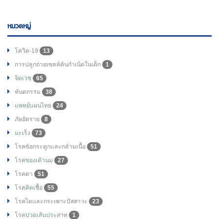
หมวดหมู่
โควิด-19
13
การปลูกถ่ายเซลล์ต้นกำเนิดในเด็ก
1
จิตเวช
65
ทันตกรรม
38
แพทย์แผนไทย
24
ภัยอัตราย
8
มะเร็ง
73
โรคข้อกระดูกและกล้ามเนื้อ
51
โรคของเต้านม
27
โรคตา
51
โรคติดเชื้อ
55
โรคไตและกระเพาะปัสสาวะ
23
โรคปวดเส้นประสาท
1