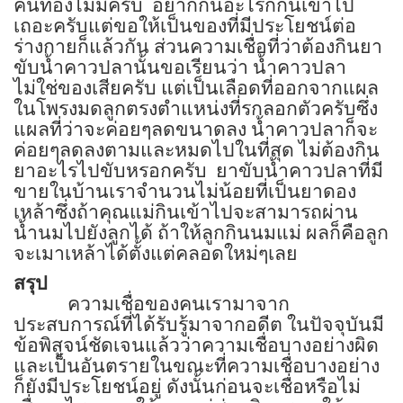
คนท้องไม่มีครับ
อยากกินอะไรก็กินเข้าไป
เถอะครับแต่ขอให้เป็นของที่มีประโยชน์ต่อ
ร่างกายก็แล้วกัน ส่วนความเชื่อที่ว่าต้องกินยา
ขับน้ำคาวปลานั้นขอเรียนว่า น้ำคาวปลา
ไม่ใช่ของเสียครับ แต่เป็นเลือดที่ออกจากแผล
ในโพรงมดลูกตรงตำแหน่งที่รกลอกตัวครับซึ่ง
แผลที่ว่าจะค่อยๆลดขนาดลง น้ำคาวปลาก็จะ
ค่อยๆลดลงตามและหมดไปในที่สุด ไม่ต้องกิน
ยาอะไรไปขับหรอกครับ
ยาขับน้ำคาวปลาที่มี
ขายในบ้านเราจำนวนไม่น้อยที่เป็นยาดอง
เหล้าซึ่งถ้าคุณแม่กินเข้าไปจะสามารถผ่าน
น้ำนมไปยังลูกได้ ถ้าให้ลูกกินนมแม่ ผลก็คือลูก
จะเมาเหล้าได้ตั้งแต่คลอดใหม่ๆเลย
สรุป
ความเชื่อของคนเรามาจาก
ประสบการณ์ที่ได้รับรู้มาจากอดีต ในปัจจุบันมี
ข้อพิสูจน์ชัดเจนแล้วว่าความเชื่อบางอย่างผิด
และเป็นอันตรายในขณะที่ความเชื่อบางอย่าง
ก็ยังมีประโยชน์อยู่ ดังนั้นก่อนจะเชื่อหรือไม่