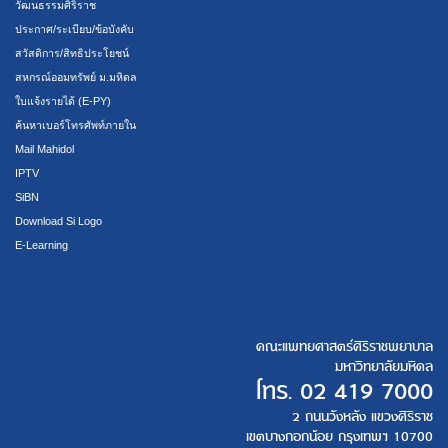
วัฒนธรรมศิริราช
ประกาศ/ระเบียบ/ข้อบังคับ
สวัสดิการ/สิทธิประโยชน์
สหกรณ์ออมทรัพย์ ม.มหิดล
ใบแจ้งรายได้ (E-PY)
ค้นหาเบอร์โทรศัพท์ภายใน
Mail Mahidol
IPTV
SiBN
Download Si Logo
E-Learning
คณะแพทยศาสตร์ศิริราชพยาบาล
มหาวิทยาลัยมหิดล
โทร.
02 419 7000
2 ถนนวังหลัง แขวงศิริราช
เขตบางกอกน้อย กรุงเทพฯ 10700