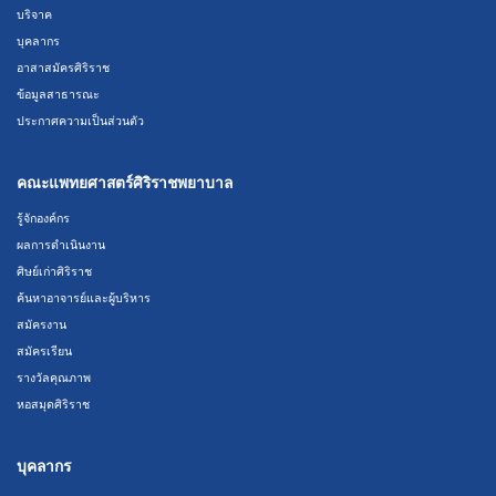
บริจาค
บุคลากร
อาสาสมัครศิริราช
ข้อมูลสาธารณะ
ประกาศความเป็นส่วนตัว
คณะแพทยศาสตร์ศิริราชพยาบาล
รู้จักองค์กร
ผลการดำเนินงาน
ศิษย์เก่าศิริราช
ค้นหาอาจารย์และผู้บริหาร
สมัครงาน
สมัครเรียน
รางวัลคุณภาพ
หอสมุดศิริราช
บุคลากร