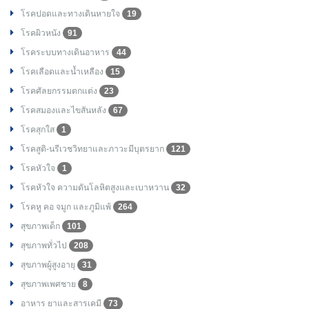
โรคปอดและทางเดินหายใจ
19
โรคผิวหนัง
91
โรคระบบทางเดินอาหาร
44
โรคเลือดและน้ำเหลือง
15
โรคศัลยกรรมตกแต่ง
23
โรคสมองและไขสันหลัง
67
โรคสุกใส
1
โรคสูติ-นรีเวชวิทยาและภาวะมีบุตรยาก
121
โรคหัวใจ
1
โรคหัวใจ ความดันโลหิตสูงและเบาหวาน
32
โรคหู คอ จมูก และภูมิแพ้
264
สุขภาพเด็ก
101
สุขภาพทั่วไป
208
สุขภาพผู้สูงอายุ
31
สุขภาพเพศชาย
8
อาหาร ยาและสารเคมี
73