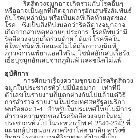
ริดสีดวงจมูกอาจเกิดร่วมกับโรคอื่นๆ
หรืออาจเป็นผลที่เกิดจากการอักเสบซึ่งสัมพันธ์
กับโรคเหล่านั้น หรือเป็นผลที่เกิดท้ายสุดของ
โรค
ซึ่งเป็นสิ่งที่บ่งบอกว่าริดสีดวงจมูกอาจ
เกิดจากสาเหตุหลายๆ ประการ
โรคที่พบว่ามี
ริดสีดวงจมูกเกิดร่วมด้วย ได้แก่
โรคหืดใน
ผู้ใหญ่ชนิดที่เกิดและไม่ได้เกิดจากภูมิแพ้
,
ภาวะการแพ้ยาแอสไพริน
,
ไซนัสอักเสบเรื้อรัง
,
เยื่อบุจมูกอักเสบจากภูมิแพ้ และชนิดไม่แพ้
อุบัติการ
การศึกษาเรื่องความชุกของโรคริดสีดวง
จมูกในประชากรทั่วไปมีน้อยมาก
เท่าที่มี
ตัวเลขในรายงานก็แตกต่างกันไปแล้วแต่วิธี
การสำรวจ
รายงานในประเทศสหรัฐอเมริกา
พบร้อยละ
1-4
สำหรับในประเทศไทยไม่มีการ
สำรวจความชุกของโรคริดสีดวงจมูกในหมู่
ประชากรทั่วไป
ในระหว่างปีพ.ศ.
2540-2542
ที่
แผนกผู้ป่วยนอก
ภาควิชาโสต นาสิก ลาริงซ์
วิทยา โรงพยาบาลศิริราช พบผู้ป่วยที่เป็น