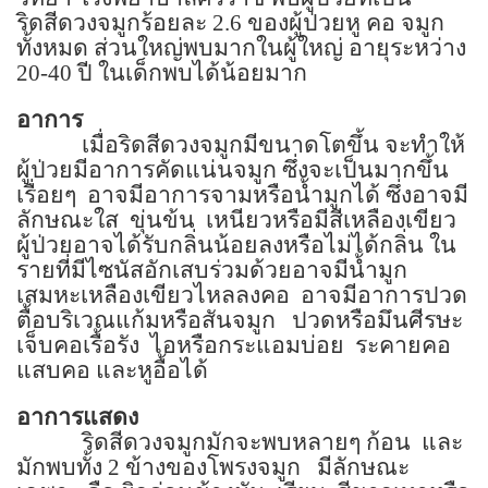
ริดสีดวงจมูกร้อยละ
2.6
ของผู้ป่วยหู คอ จมูก
ทั้งหมด ส่วนใหญ่พบมากในผู้ใหญ่ อายุระหว่าง
20-40
ปี ในเด็กพบได้น้อยมาก
อาการ
เมื่อริดสีดวงจมูกมีขนาดโตขึ้น จะทำให้
ผู้ป่วยมีอาการคัดแน่นจมูก ซึ่งจะเป็นมากขึ้น
เรื่อยๆ อาจมีอาการจามหรือน้ำมูกได้ ซึ่งอาจมี
ลักษณะใส
ขุ่นข้น
เหนียวหรือมีสีเหลืองเขียว
ผู้ป่วยอาจได้รับกลิ่นน้อยลงหรือไม่ได้กลิ่น ใน
รายที่มีไซนัสอักเสบร่วมด้วยอาจมีน้ำมูก
เสมหะเหลืองเขียวไหลลงคอ
อาจมีอาการปวด
ตื้อบริเวณแก้มหรือสันจมูก
ปวดหรือมึนศีรษะ
เจ็บคอเรื้อรัง
ไอหรือกระแอมบ่อย
ระคายคอ
แสบคอ และหูอื้อได้
อาการแสดง
ริดสีดวงจมูกมักจะพบหลายๆ ก้อน
และ
มักพบทั้ง
2
ข้างของโพรงจมูก มีลักษณะ