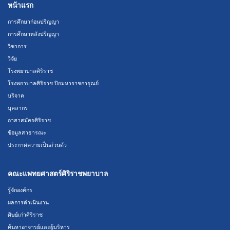
หน้าแรก
การศึกษาก่อนปริญญา
การศึกษาหลังปริญญา
วิชาการ
วิจัย
โรงพยาบาลศิริราช
โรงพยาบาลศิริราช ปิยมหาราชการุณย์
บริจาค
บุคลากร
อาสาสมัครศิริราช
ข้อมูลสาธารณะ
ประกาศความเป็นส่วนตัว
คณะแพทยศาสตร์ศิริราชพยาบาล
รู้จักองค์กร
ผลการดำเนินงาน
ศิษย์เก่าศิริราช
ค้นหาอาจารย์และผู้บริหาร