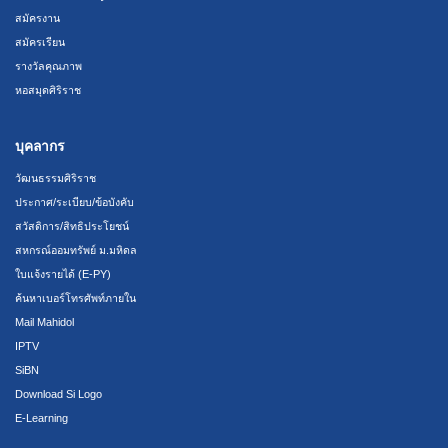
สมัครงาน
สมัครเรียน
รางวัลคุณภาพ
หอสมุดศิริราช
บุคลากร
วัฒนธรรมศิริราช
ประกาศ/ระเบียบ/ข้อบังคับ
สวัสดิการ/สิทธิประโยชน์
สหกรณ์ออมทรัพย์ ม.มหิดล
ใบแจ้งรายได้ (E-PY)
ค้นหาเบอร์โทรศัพท์ภายใน
Mail Mahidol
IPTV
SiBN
Download Si Logo
E-Learning