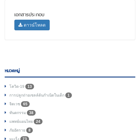
เอกสารประกอบ
ดาวน์โหลด
หมวดหมู่
โควิด-19
13
การปลูกถ่ายเซลล์ต้นกำเนิดในเด็ก
1
จิตเวช
65
ทันตกรรม
38
แพทย์แผนไทย
24
ภัยอัตราย
8
มะเร็ง
73