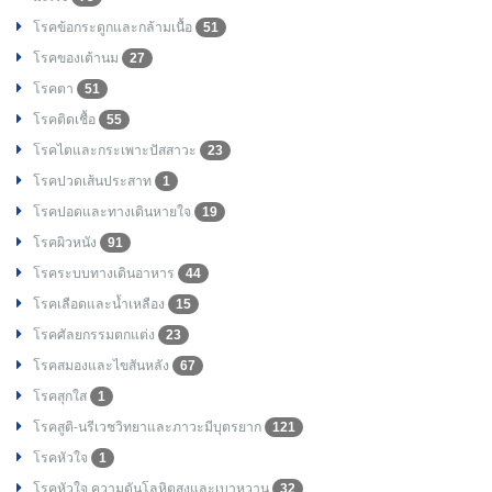
โรคข้อกระดูกและกล้ามเนื้อ
51
โรคของเต้านม
27
โรคตา
51
โรคติดเชื้อ
55
โรคไตและกระเพาะปัสสาวะ
23
โรคปวดเส้นประสาท
1
โรคปอดและทางเดินหายใจ
19
โรคผิวหนัง
91
โรคระบบทางเดินอาหาร
44
โรคเลือดและน้ำเหลือง
15
โรคศัลยกรรมตกแต่ง
23
โรคสมองและไขสันหลัง
67
โรคสุกใส
1
โรคสูติ-นรีเวชวิทยาและภาวะมีบุตรยาก
121
โรคหัวใจ
1
โรคหัวใจ ความดันโลหิตสูงและเบาหวาน
32