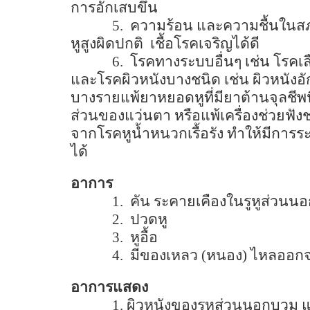
การอักเสบขึ้น
5.
ความร้อน และความชื้นในสภา
หูสูงผิดปกติ
เชื้อโรคเจริญได้ดี
6.
โรคทางระบบอื่นๆ เช่น โรคเ
และโรคผิวหนังบางชนิด เช่น ผิวหนังอั
บางรายแพ้ยาหยอดหูที่มียาต้านจุลชีพน
ส่วนของแว่นตา หรือแพ้เครื่องช่วยฟังชนิ
จากโรคหูน้ำหนวกเรื้อรัง ทำให้มีการ
ได้
อาการ
1.
คัน ระคายเคืองในรูหูส่วนนอ
2.
ปวดหู
3.
หูอื้อ
4.
มีของเหลว (หนอง) ไหลออกจ
อาการแสดง
1.
ผิวหนังของรูหูส่วนนอกบวม แ