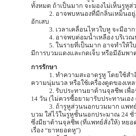
ทั้งหมด ถ้าเป็นมาก จะมองไม่เห็นรูหู
2.
อาจพบหนองที่มีกลิ่นเหม็นอยู
อักเสบ
3.
เวลาเคลื่อนไหวใบหู จะมีอา
4.
อาจพบต่อมน้ำเหลือง บริเวณห
5.
ในรายที่เป็นมาก อาจทำให้ใบ
มีการบวมแดงและกดเจ็บ หรือมีอัมพา
การรักษา
1.
ทำความสะอาดรูหู โดยใช้สำล
ความนุ่มนวล หรือใช้เครื่องดูดของเห
2.
รับประทานยาต้านจุลชีพ เพื่
14
วัน (ไม่ควรซื้อยามารับประทานเอง
3.
ถ้ารูหูส่วนนอกบวมมาก แพทย์
บวม ใส่ไว้ในรูหูชั้นนอกประมาณ
24
ชั
ซึ่งมียาต้านจุลชีพ (ที่แพทย์สั่งให้) หย
เรื่อง
“
ยาหยอดหู
”)