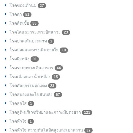
โรคของเต้านม
27
โรคตา
51
โรคติดเชื้อ
55
โรคไตและกระเพาะปัสสาวะ
23
โรคปวดเส้นประสาท
1
โรคปอดและทางเดินหายใจ
19
โรคผิวหนัง
91
โรคระบบทางเดินอาหาร
44
โรคเลือดและน้ำเหลือง
15
โรคศัลยกรรมตกแต่ง
23
โรคสมองและไขสันหลัง
67
โรคสุกใส
1
โรคสูติ-นรีเวชวิทยาและภาวะมีบุตรยาก
121
โรคหัวใจ
1
โรคหัวใจ ความดันโลหิตสูงและเบาหวาน
32