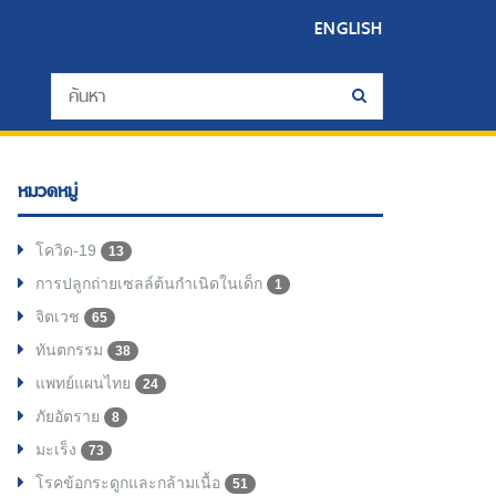
ENGLISH
หมวดหมู่
โควิด-19
13
การปลูกถ่ายเซลล์ต้นกำเนิดในเด็ก
1
จิตเวช
65
ทันตกรรม
38
แพทย์แผนไทย
24
ภัยอัตราย
8
มะเร็ง
73
โรคข้อกระดูกและกล้ามเนื้อ
51