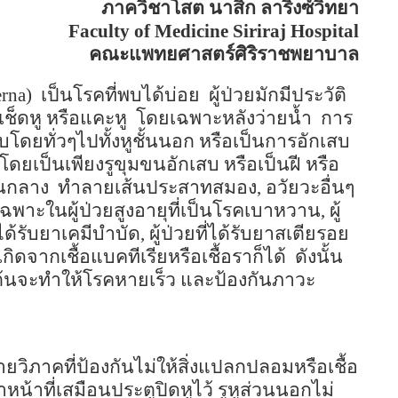
ภาควิชาโสต นาสิก ลาริงซ์วิทยา
Faculty of
Medicine
Siriraj
Hospital
คณะแพทยศาสตร์ศิริราชพยาบาล
terna)
เป็นโรคที่พบได้บ่อย
ผู้ป่วยมักมีประวัติ
เช็ดหู หรือแคะหู
โดยเฉพาะหลังว่ายน้ำ
การ
โดยทั่วๆไปทั้งหูชั้นนอก หรือเป็นการอักเสบ
ดยเป็นเพียงรูขุมขนอักเสบ หรือเป็นฝี หรือ
้นกลาง
ทำลายเส้นประสาทสมอง
,
อวัยวะอื่นๆ
พาะในผู้ป่วยสูงอายุที่เป็นโรคเบาหวาน
,
ผู้
ได้รับยาเคมีบำบัด
,
ผู้ป่วยที่ได้รับยาสเตียรอย
ิดจากเชื้อแบคทีเรียหรือเชื้อราก็ได้
ดังนั้น
่มต้นจะทำให้โรคหายเร็ว และป้องกันภาวะ
วิภาคที่ป้องกันไม่ให้สิ่งแปลกปลอมหรือเชื้อ
หน้าที่เสมือนประตูปิดหูไว้ รูหูส่วนนอกไม่