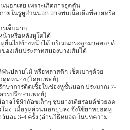
ส่วนนอกเลย เพราะเกิดการอุดตัน
่ภายในรูหูส่วนนอก อาจพบเนื้อเยื่อที่ตายหรือ
การเจ็บมาก
น้าหรือหลังหูโตได้
หูยื่นไปข้างหน้าได้ บริเวณกระดูกมาสตอยด์
ตของเส้นประสาทสมองบางเส้นได้
ีพันปลายไม้ หรือพลาสติก เช็ดเบาๆด้วย
ลวดูดหนอง (โดยแพทย์)
อรักษาการติดเชื้อในช่องหูชั้นนอก ประมาณ
7-
 ควรปรึกษาแพทย์)
อาจใช้ผ้าก๊อซเล็กๆ ชุบยาสเตียรอยด์ช่วยลด
่วโมง
เมื่อรูหูส่วนนอกยุบลง จึงใช้ยาหยอดหู
อดวันละ
3-4
ครั้ง (อ่านวิธีหยอด ในบทความ