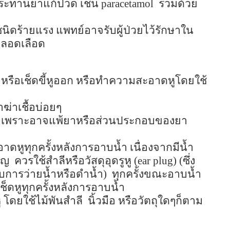
ระทานยาแก้ปวด เช่น
paracetamol
ร่วมด้วย
ชนิดร้ายแรง แพทย์อาจรับผู้ป่วยไว้รักษาใน
หลอดเลือด
 หรือเช็ดขี้หูออก หรือทำความสะอาดหูโดยใช้
าฆ่าเชื้อบ่อยๆ
อง เพราะอาจแพ้ยาหรือส่วนประกอบของยา
ะอาดหูทุกครั้งหลังการอาบน้ำ เนื่องจากมีน้ำ
าญ
ควรใช้สำลีหรือวัสดุอุดรูหู
(ear plug) (
ซึ่ง
รับการว่ายน้ำหรือดำน้ำ)
ทุกครั้งขณะอาบน้ำ
งเช็ดหูทุกครั้งหลังการอาบน้ำ
ู โดยใช้ไม้พันสำลี
นิ้วมือ หรือวัตถุใดๆก็ตาม