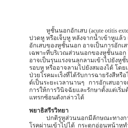
หูชั้นนอกอักเสบ (
acute otitis ex
ปวดหู หรือเจ็บหู หลังจากน้ำเข้าหูแล้ว 
อักเสบของหูชั้นนอก อาจเป็นการอักเสบ
เฉพาะที่บริเวณส่วนนอกของหูชั้นนอก โ
อาจเป็นรุนแรงจนลุกลามเข้าไปยังหูชั
รอบหู หรืออาจลามไปยังสมองได้ โดยเฉ
ป่วยโรคมะเร็งที่ได้รับการฉายรังสีหรือ
ด์เป็นระยะเวลานานๆ
การอักเสบอาจเก
การให้การวินิจฉัยและรักษาตั้งแต่เริ
แทรกซ้อนดังกล่าวได้
พยาธิสรีรวิทยา
ปกติรูหูส่วนนอกมีลักษณะทางกาย
โรคผ่านเข้าไปได้
กระดูกอ่อนหน้าหูทำ