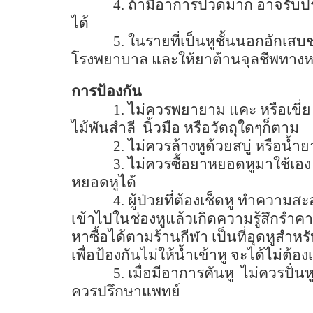
4.
ถ้ามีอาการปวดมาก อาจรับป
ได้
5.
ในรายที่เป็นหูชั้นนอกอักเสบ
โรงพยาบาล และให้ยาต้านจุลชีพทาง
การป้องกัน
1.
ไม่ควรพยายาม แคะ หรือเขี่ย
ไม้พันสำลี
นิ้วมือ หรือวัตถุใดๆก็ตาม
2.
ไม่ควรล้างหูด้วยสบู่ หรือน้ำย
3.
ไม่ควรซื้อยาหยอดหูมาใช้เ
หยอดหูได้
4.
ผู้ป่วยที่ต้องเช็ดหู ทำความส
เข้าไปในช่องหูแล้วเกิดความรู้สึกรำค
หาซื้อได้ตามร้านกีฬา เป็นที่อุดหูสำห
เพื่อป้องกันไม่ให้น้ำเข้าหู จะได้ไม่ต้อ
5.
เมื่อมีอาการคันหู
ไม่ควรปั่นห
ควรปรึกษาแพทย์