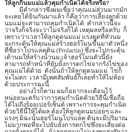
ให้ลูกกินมแม่แล้วคุมกำเนิดได้จริงหรือ
?
มีคำกล่าวซึ่งผมเชื่อว่าคุณแม่ส่วนมากมัก
จะเคยได้ยินกันมาแล้ว
ก็คือว่าการเลี้ยงลูกด้วย
นมแม่จะสามารถคุมกำเนิดได้
คำกล่าวนี้จะ
ว่าจริงก็จริงจะว่าไม่จริงก็ได้ เหตุผลหรือครับ
ก็
เพราะว่าเวลาให้ลูกดูดนมแม่ แรงดูดที่หัวนม
จะกระตุ้นให้คุณแม่สร้างฮอร์โมนขึ้นมาตัวหนึ่ง
ที่ชื่อว่าโปรแลคติน
(Prolactin)
ซึ่งจะไปกระตุ้น
เต้านมให้สร้างน้ำนม เจ้าฮอร์โมนตัวนี้ยัง
สามารถทำหน้าที่ยับยั้งการตกไข่จากรังไข่ของ
คุณแม่ได้ด้วย
ดังนั้นถ้าให้ลูกดูดนมแม่
ไข่ก็
จะไม่ตก
เวลามีเพศสัมพันธ์ก็เลยทำให้ไม่ท้อง
ด้วยประการฉะนี้
อย่างไรก็ตาม ผมก็อยากจะเตือนไว้
หน่อยนะครับว่าการคุมกำเนิดด้วยวิธีนี้เชื่อถือ
ได้ไม่ถึงร้อยเปอร์เซ็นต์ เพราะการจะคุมกำเนิด
ด้วยวิธีนี้ให้ได้ผล ต้องให้ลูกดูดนมบ่อยๆ และ
แรงๆ มิฉะนั้นฮอร์โมนโปรแลค ตินจะมีปริมาณ
ไม่มากพอที่จะไปยับยั้งการตกไข่ซึ่งจะเสี่ยงต่อ
การตั้งครรภ์ได้
ถ้าลูกดูดนมไม่แรงพอสงสัยว่า