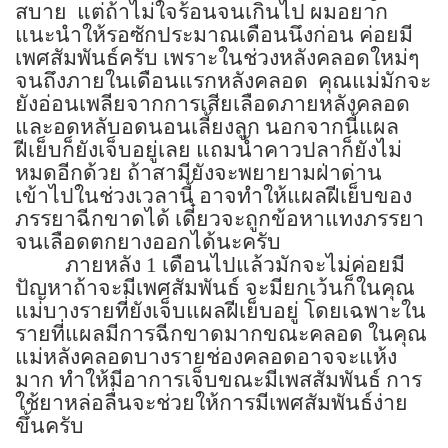
สบาย
แต่ถ้าไม่ใจร้อนจนเกินไป ผมอยาก
แนะนำให้รอซักประมาณเดือนนึงก่อน ค่อยมี
เพศสัมพันธ์ครับ เพราะในช่วงหลังคลอดใหม่ๆ
จนถึงภายในเดือนแรกหลังคลอด
คุณแม่มักจะ
ยังอ่อนเพลียจากการเสียเลือดภายหลังคลอด
และอดหลับอดนอนเลี้ยงลูก นอกจากนี้แผล
ฝีเย็บก็ยังเจ็บอยู่เลย แถมน้ำคาวปลาก็ยังไม่
หมดอีกด้วย ถ้าสามียังจะพยายามฝ่าด่าน
เข้าไปในช่วงเวลานี้ อาจทำให้แผลฝีเย็บของ
ภรรยาฉีกขาดได้ เดี๋ยวจะถูกข้อหาแทงภรรยา
จนเลือดตกยางออกได้นะครับ
ภายหลัง
1
เดือนไปแล้วมักจะไม่ค่อยมี
ปัญหาถ้าจะมีเพศสัมพันธ์ จะมียกเว้นก็ในคุณ
แม่บางรายที่ยังเจ็บแผลฝีเย็บอยู่ โดยเฉพาะใน
รายที่แผลมีการฉีกขาดมากขณะคลอด
ในคุณ
แม่หลังคลอดบางรายช่องคลอดอาจจะแห้ง
มาก ทำให้มีอาการเจ็บขณะมีเพสสัมพันธ์
การ
ใช้ยาหล่อลื่นจะช่วยให้การมีเพศสัมพันธ์ง่าย
ขึ้นครับ