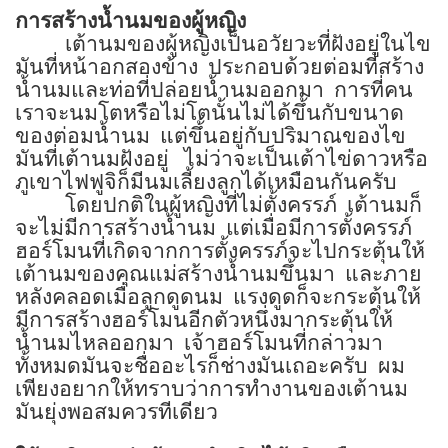
การสร้างน้ำนมของผู้หญิง
เต้านมของผู้หญิงเป็นอวัยวะที่ฝังอยู่ในไข
มันที่หน้าอกสองข้าง
ประกอบด้วยต่อมที่สร้าง
น้ำนมและท่อที่ปล่อยน้ำนมออกมา
การที่คน
เราจะนมโตหรือไม่โตนั้นไม่ได้ขึ้นกับขนาด
ของต่อมน้ำนม
แต่ขึ้นอยู่กับปริมาณของไข
มันที่เต้านมฝังอยู่
ไม่ว่าจะเป็นเต้าไข่ดาวหรือ
ภูเขาไฟฟูจิก็มีนมเลี้ยงลูกได้เหมือนกันครับ
โดยปกติในผู้หญิงที่ไม่ตั้งครรภ์
เต้านมก็
จะไม่มีการสร้างน้ำนม
แต่เมื่อมีการตั้งครรภ์
ฮอร์โมนที่เกิดจากการตั้งครรภ์จะไปกระตุ้นให้
เต้านมของคุณแม่สร้างน้ำนมขึ้นมา
และภาย
หลังคลอดเมื่อลูกดูดนม
แรงดูดก็จะกระตุ้นให้
มีการสร้างฮอร์โมนอีกตัวหนึ่งมากระตุ้นให้
น้ำนมไหลออกมา
เจ้าฮอร์โมนที่กล่าวมา
ทั้งหมดมันจะชื่ออะไรก็ช่างมันเถอะครับ
ผม
เพียงอยากให้ทราบว่าการทำงานของเต้านม
มันยุ่งพอสมควรทีเดียว