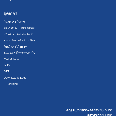
บุคลากร
วัฒนธรรมศิริราช
ประกาศ/ระเบียบ/ข้อบังคับ
สวัสดิการ/สิทธิประโยชน์
สหกรณ์ออมทรัพย์ ม.มหิดล
ใบแจ้งรายได้ (E-PY)
ค้นหาเบอร์โทรศัพท์ภายใน
Mail Mahidol
IPTV
SiBN
Download Si Logo
E-Learning
คณะแพทยศาสตร์ศิริราชพยาบาล
มหาวิทยาลัยมหิดล