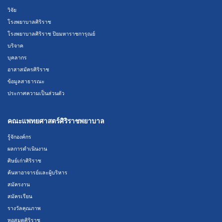
วิจัย
โรงพยาบาลศิริราช
โรงพยาบาลศิริราช ปิยมหาราชการุณย์
บริจาค
บุคลากร
อาสาสมัครศิริราช
ข้อมูลสาธารณะ
ประกาศความเป็นส่วนตัว
คณะแพทยศาสตร์ศิริราชพยาบาล
รู้จักองค์กร
ผลการดำเนินงาน
ศิษย์เก่าศิริราช
ค้นหาอาจารย์และผู้บริหาร
สมัครงาน
สมัครเรียน
รางวัลคุณภาพ
หอสมุดศิริราช