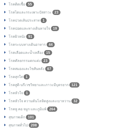
โรคติดเชื้อ
55
โรคไตและกระเพาะปัสสาวะ
23
โรคปวดเส้นประสาท
1
โรคปอดและทางเดินหายใจ
19
โรคผิวหนัง
91
โรคระบบทางเดินอาหาร
44
โรคเลือดและน้ำเหลือง
15
โรคศัลยกรรมตกแต่ง
23
โรคสมองและไขสันหลัง
67
โรคสุกใส
1
โรคสูติ-นรีเวชวิทยาและภาวะมีบุตรยาก
121
โรคหัวใจ
1
โรคหัวใจ ความดันโลหิตสูงและเบาหวาน
32
โรคหู คอ จมูก และภูมิแพ้
264
สุขภาพเด็ก
101
สุขภาพทั่วไป
208