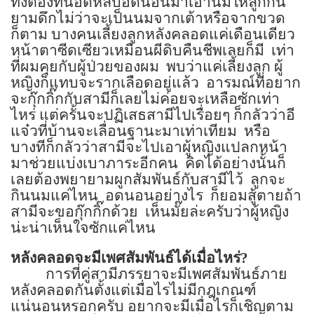
ทั้งต้องทนอดหลับอดนอนมาเอานมให้ลูกกิน
ยามดึกไม่ว่าจะเป็นนมจากเต้าหรือจากขวด
ก็ตาม บางคนเลี้ยงลูกหลังคลอดแค่เดือนเดียว
หน้าตาซีดเซียวเหมือนผีดิบคืนชีพเลยก็มี
เท่า
ที่ผมคุยกับผู้ป่วยของผม
พบว่าแค่เลี้ยงลูก ผู้
หญิงก็แทบจะรากเลือดอยู่แล้ว
อารมณ์ที่อยาก
จะกุ๊กกิ๊กกับสามีก็เลยไม่ค่อยจะเหลือซักเท่า
ไหร่
แต่ครั้นจะปฏิเสธสามีไปเรื่อยๆ ก็กลัวว่าอี
แจ๋วที่บ้านจะเลื่อนฐานะมาเท่าเทียม
หรือ
บางทีก็กลัวว่าสามีจะไปเอาผู้หญิงแปลกหน้า
มาช่วยแบ่งเบาภาระอีกคน
คิดได้อย่างนั้นก็
เลยต้องพยายามผูกสัมพันธ์กับสามีไว้
ลูกจะ
กินนมแค่ไหน
อดนอนอย่างไร
ก็ยอมสู้ตายถ้า
สามีจะขอกุ๊กกิ๊กด้วย
เห็นมั๊ยล่ะครับว่าผู้หญิง
น่ะน่าเห็นใจซักแค่ไหน
หลังคลอดจะมีเพศสัมพันธ์ได้เมื่อไหร่
?
การที่คู่สามีภรรยาจะมีเพศสัมพันธ์ภาย
หลังคลอดกันตั้งแต่เมื่อไรไม่มีกฎเกณฑ์
แน่นอนหรอกครับ อยากจะมีเมื่อไรก็เชิญตาม