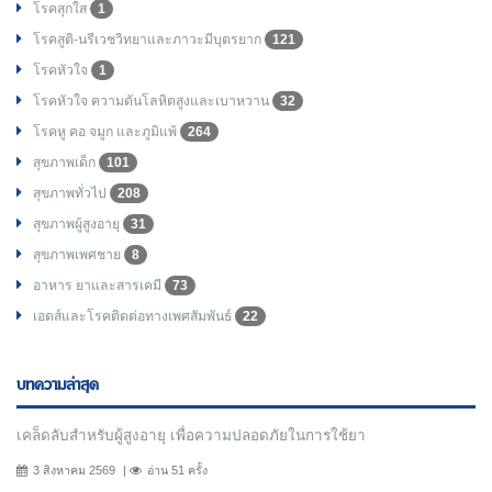
โรคสุกใส
1
โรคสูติ-นรีเวชวิทยาและภาวะมีบุตรยาก
121
โรคหัวใจ
1
โรคหัวใจ ความดันโลหิตสูงและเบาหวาน
32
โรคหู คอ จมูก และภูมิแพ้
264
สุขภาพเด็ก
101
สุขภาพทั่วไป
208
สุขภาพผู้สูงอายุ
31
สุขภาพเพศชาย
8
อาหาร ยาและสารเคมี
73
เอดส์และโรคติดต่อทางเพศสัมพันธ์
22
บทความล่าสุด
เคล็ดลับสำหรับผู้สูงอายุ เพื่อความปลอดภัยในการใช้ยา
3 สิงหาคม 2569
อ่าน 51 ครั้ง