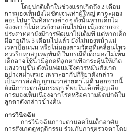
โดยปกติเด็กในช่วงแรกเกิดถึง
2
เดือน
การมองเห็นยังไม่ชัดเจนเท่าผู้ใหญ่ ตาจะมอง
ลอยไปมาในทิศทางต่าง ๆ ดังนั้นหากเด็กไม่
จ้องตา ก็ไม่ควรกังวลเกินไปนัก เนื่องจากจอ
ประสาทตายังมีการพัฒนาไม่เต็มที่ แต่หากเด็ก
มีอายุเกิน
3
เดือนไปแล้ว ยังไม่มองหน้าแม่
เวลาป้อนนม หรือไม่มองตามวัตถุที่เคลื่อนไหว
ควรรีบหาสาเหตุทันที ในกรณีที่เด็กมองไม่เห็น
เด็กอาจใช้นิ้วมือกดที่ลูกตาเพื่อกระตุ้นให้เกิด
แสงวาบขึ้น ดังนั้นพ่อแม่จึงควรหมั่นสังเกต
อย่างสม่ำเสมอ เพราะอากัปกิริยาดังกล่าว
เป็นการส่งสัญญาณว่าสายตาไม่ดี นอกจากนี้
ยังมีภาวะตาสั่นกระตุก ที่พบในเด็กที่สูญเสีย
การมองเห็นเนื่องจากโรคหรือความผิดปกติใน
ลูกตาดังกล่าวข้างต้น
การวินิจฉัย
การวินิจฉัยภาวะตาบอดในเด็กอาศัย
การสังเกตดูพฤติกรรม ร่วมกับการตรวจตาโดย