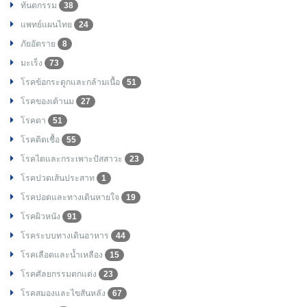
ทันตกรรม
38
แพทย์แผนไทย
24
ภัยอัตราย
8
มะเร็ง
73
โรคข้อกระดูกและกล้ามเนื้อ
51
โรคของเต้านม
27
โรคตา
51
โรคติดเชื้อ
55
โรคไตและกระเพาะปัสสาวะ
23
โรคปวดเส้นประสาท
1
โรคปอดและทางเดินหายใจ
19
โรคผิวหนัง
91
โรคระบบทางเดินอาหาร
44
โรคเลือดและน้ำเหลือง
15
โรคศัลยกรรมตกแต่ง
23
โรคสมองและไขสันหลัง
67