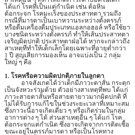
ได้แก่ โรคที่เป็นแต่กำเนิด เช่น ต้อหิน
ต้อกระจก โรคมะเร็งของประสาทตา รวมถึง
กรณีที่มารดาเป็นเบาหวานระหว่างตั้งครรภ์
หรือดื่มเครื่องดื่มประเภทแอลกอฮอล์ หรือใช้ยา
บางชนิดระหว่างตั้งครรภ์ ทำให้เส้นประสาทตา
เจริญผิดปกติ ประสาทตาฝ่อได้ หากจะกล่าวถึง
สาเหตุที่ทำให้เด็กเล็กโดยเฉพาะที่อายุต่ำกว่า
1
ปี สูญเสียการมองเห็น อาจแบ่งเป็น
2
กลุ่ม
ใหญ่ ๆ คือ
1.
โรคหรือความผิดปกติภายในลูกตา
อาจสังเกตได้ว่าเด็กมีภาวะตาสั่น กระตุก
เป็นจังหวะร่วมด้วย ตัวอย่างสาเหตุที่พบ ได้แก่
ภาวะสายตาสั้นหรือสายตายาวมากผิดปกติ ที่
ไม่ได้รับการแก้ไขในช่วงระยะเวลาที่เหมาะสม
ซึ่งภาวะนี้อาจเกิดเดี่ยว ๆ หรือเกิดร่วมในกลุ่ม
อาการต่าง ๆ ได้ ส่วนสาเหตุอื่น ๆ ได้แก่ โรค
ต้อกระจกแต่กำเนิด ซึ่งอาจเกิดจากการติดเชื้อ
ขณะอยู่ในครรภ์มารดา หรือเป็นโรคทาง