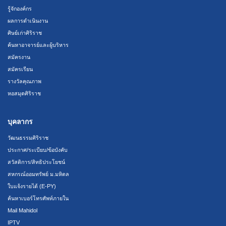
รู้จักองค์กร
ผลการดำเนินงาน
ศิษย์เก่าศิริราช
ค้นหาอาจารย์และผู้บริหาร
สมัครงาน
สมัครเรียน
รางวัลคุณภาพ
หอสมุดศิริราช
บุคลากร
วัฒนธรรมศิริราช
ประกาศ/ระเบียบ/ข้อบังคับ
สวัสดิการ/สิทธิประโยชน์
สหกรณ์ออมทรัพย์ ม.มหิดล
ใบแจ้งรายได้ (E-PY)
ค้นหาเบอร์โทรศัพท์ภายใน
Mail Mahidol
IPTV