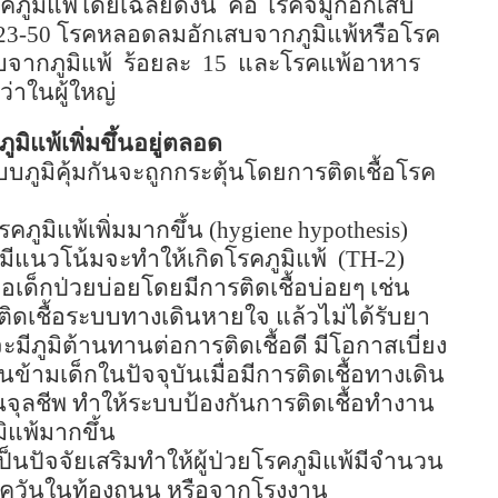
ูมิแพ้โดยเฉลี่ยดังนี้
คือ โรคจมูกอักเสบ
3-50
โรคหลอดลมอักเสบจากภูมิแพ้หรือโรค
บจากภูมิแพ้
ร้อยละ
15
และโรคแพ้อาหาร
ว่าในผู้ใหญ่
มิแพ้เพิ่มขึ้นอยู่ตลอด
ะบบภูมิคุ้มกันจะถูกกระตุ้นโดยการติดเชื้อโรค
คภูมิแพ้เพิ่มมากขึ้น (
hygiene hypothesis)
ี่มีแนวโน้มจะทำให้เกิดโรคภูมิแพ้
(TH-2)
ื่อเด็กป่วยบ่อยโดยมีการติดเชื้อบ่อยๆ เช่น
ติดเชื้อระบบทางเดินหายใจ แล้วไม่ได้รับยา
ะมีภูมิต้านทานต่อการติดเชื้อดี มีโอกาสเบี่ยง
้ามเด็กในปัจจุบันเมื่อมีการติดเชื้อทางเดิน
นจุลชีพ ทำให้ระบบป้องกันการติดเชื้อทำงาน
มิแพ้มากขึ้น
นเป็นปัจจัยเสริมทำให้ผู้ป่วยโรคภูมิแพ้มีจำนวน
รือควันในท้องถนน หรือจากโรงงาน