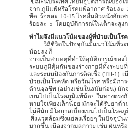
ขณะนี้ประเทศไทยมีอุบัติการณ์ของโรคภ
จาก ภูมิแพ้หรือโรคแพ้อากาศ ร้อยละ
2
หืด
ร้อยละ
10-15
โรคผื่นผิวหนังอักเส
ร้อยละ
5
โดยอุบัติการณ์ในเด็กจะสูงก
ทำไมจึงมีแนวโน้มของผู้ที่ป่วยเป็นโรคภู
วิถีชีวิตในปัจจุบันมีแนวโน้มที่ร
น้อยลง ก็
อาจเป็นสาเหตุที่ทำให้อุบัติการณ์ของโร
ระบบภูมิคุ้มกันของร่างกายมีทั้งระบบท
และระบบป้องกันการติดเชื้อ (
TH-1)
เม
ป่วยเป็นโรคหัด หรือวัณโรค หรือมีการ
ต้านจุลชีพ (อย่างเช่นในสมัยก่อน) มักจ
เบนไปเป็นโรคภูมิแพ้น้อย ในทางตรงกันข
หายใจเพียงเล็กน้อย มักจะได้รับยาต้า
ไม่ดีนัก มีโอกาสเบี่ยงเบนไปเป็นโรคภู
สิ่งแวดล้อมซึ่งแย่ลงเรื่อยๆ ในปัจจุบั
มากขึ้น เนื่องจากมลภาวะ เช่น ฝุ่นห