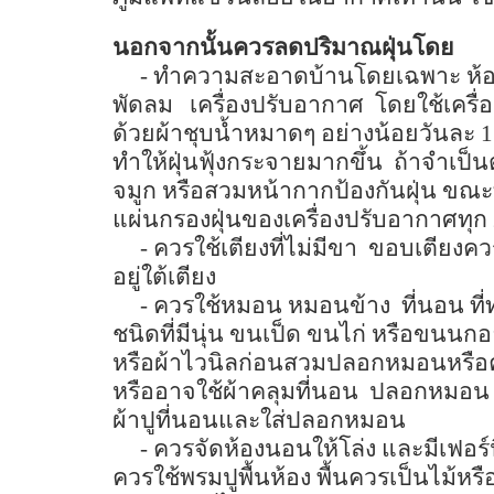
นอกจากนั้นควรลดปริมาณฝุ่นโดย
-
ทำความสะอาดบ้านโดยเฉพาะ ห้
พัดลม
เครื่องปรับอากาศ
โดยใช้เครื่
ด้วยผ้าชุบน้ำหมาดๆ อย่างน้อยวันละ
ทำให้ฝุ่นฟุ้งกระจายมากขึ้น
ถ้าจำเป็
จมูก หรือสวมหน้ากากป้องกันฝุ่น ข
แผ่นกรองฝุ่นของเครื่องปรับอากาศทุก
-
ควรใช้เตียงที่ไม่มีขา
ขอบเตียงควร
อยู่ใต้เตียง
-
ควรใช้หมอน หมอนข้าง
ที่นอน ที
ชนิดที่มีนุ่น ขนเป็ด ขนไก่ หรือขนนกอ
หรือผ้าไวนิลก่อนสวมปลอกหมอนหรือคลุม
หรืออาจใช้ผ้าคลุมที่นอน
ปลอกหมอน ที
ผ้าปูที่นอนและใส่ปลอกหมอน
-
ควรจัดห้องนอนให้โล่ง และมีเฟอร์นิเ
ควรใช้พรมปูพื้นห้อง พื้นควรเป็นไม้หรื