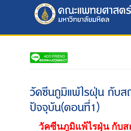
วัคซีนภูมิแพ้ไรฝุ่น กับ
ปัจจุบัน(ตอนที่1)
วัคซีนภูมิแพ้ไรฝุ่น กั