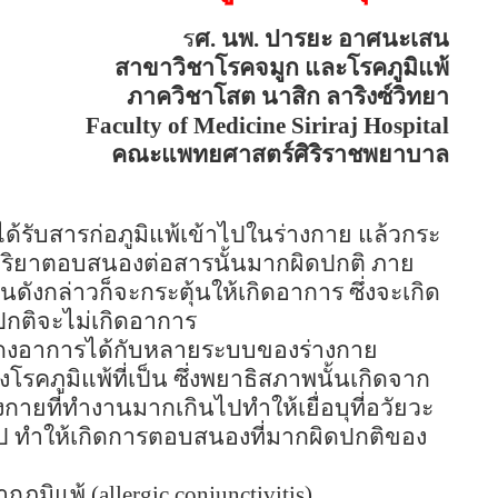
ร
ศ. นพ. ปารยะ อาศนะเสน
สาขาวิชาโรคจมูก และโรคภูมิแพ้
ภาควิชาโสต นาสิก ลาริงซ์วิทยา
Faculty of
Medicine
Siriraj
Hospital
คณะแพทยศาสตร์ศิริราชพยาบาล
ได้รับสารก่อภูมิแพ้เข้าไปในร่างกาย แล้วกระ
ฏิกิริยาตอบสนองต่อสารนั้นมากผิดปกติ ภาย
มกันดังกล่าวก็จะกระตุ้นให้เกิดอาการ ซึ่งจะเกิด
ปกติจะไม่เกิดอาการ
แสดงอาการได้กับหลายระบบของร่างกาย
โรคภูมิแพ้ที่เป็น ซึ่งพยาธิสภาพนั้นเกิดจาก
กายที่ทำงานมากเกินไปทำให้เยื่อบุที่อวัยวะ
นไป ทำให้เกิดการตอบสนองที่มากผิดปกติของ
ากภูมิแพ้ (
allergic conjunctivitis)