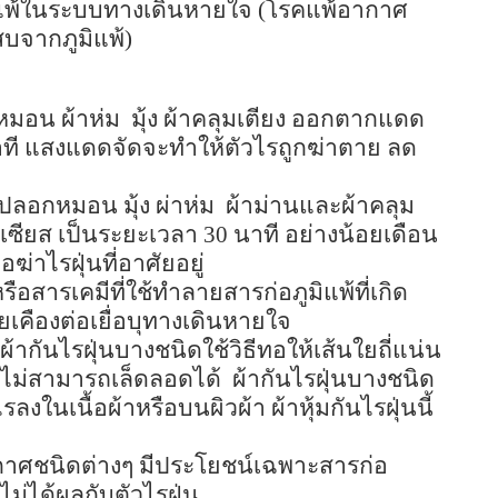
มิแพ้ในระบบทางเดินหายใจ (โรคแพ้อากาศ
เสบจากภูมิแพ้)
 หมอน ผ้าห่ม
มุ้ง ผ้าคลุมเตียง ออกตากแดด
ที แสงแดดจัดจะทำให้ตัวไรถูกฆ่าตาย ลด
ลอกหมอน มุ้ง ผ่าห่ม
ผ้าม่านและผ้าคลุม
เซียส เป็นระยะเวลา
30
นาที อย่างน้อยเดือน
พื่อฆ่าไรฝุ่นที่อาศัยอยู่
หรือสารเคมีที่ใช้ทำลายสารก่อภูมิแพ้ที่เกิด
เคืองต่อเยื่อบุทางเดินหายใจ
ผ้ากันไรฝุ่นบางชนิดใช้วิธีทอให้เส้นใยถี่แน่น
ไม่สามารถเล็ดลอดได้
ผ้ากันไรฝุ่นบางชนิด
ลงในเนื้อผ้าหรือบนผิวผ้า
ผ้าหุ้มกันไรฝุ่นนี้
กาศชนิดต่างๆ มีประโยชน์เฉพาะสารก่อ
ไม่ได้ผลกับตัวไรฝุ่น