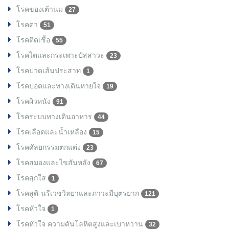
โรคของเต้านม
27
โรคตา
51
โรคติดเชื้อ
55
โรคไตและกระเพาะปัสสาวะ
23
โรคปวดเส้นประสาท
1
โรคปอดและทางเดินหายใจ
19
โรคผิวหนัง
91
โรคระบบทางเดินอาหาร
44
โรคเลือดและน้ำเหลือง
15
โรคศัลยกรรมตกแต่ง
23
โรคสมองและไขสันหลัง
67
โรคสุกใส
1
โรคสูติ-นรีเวชวิทยาและภาวะมีบุตรยาก
121
โรคหัวใจ
1
โรคหัวใจ ความดันโลหิตสูงและเบาหวาน
32