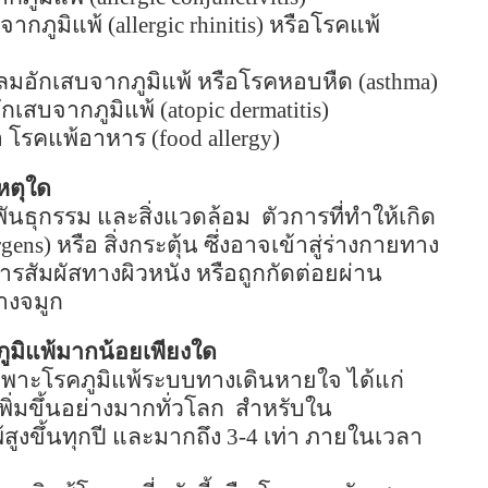
จากภูมิแพ้ (
allergic rhinitis)
หรือโรคแพ้
ลมอักเสบจากภูมิแพ้ หรือโรคหอบหืด (
asthma)
อักเสบจากภูมิแพ้ (
atopic dermatitis)
่า โรคแพ้อาหาร (
food allergy)
เหตุใด
งพันธุกรรม และสิ่งแวดล้อม
ตัวการที่ทำให้เกิด
rgens)
หรือ สิ่งกระตุ้น ซึ่งอาจเข้าสู่ร่างกายทาง
ารสัมผัสทางผิวหนัง หรือถูกกัดต่อยผ่าน
างจมูก
ภูมิแพ้มากน้อยเพียงใด
ฉพาะโรคภูมิแพ้ระบบทางเดินหายใจ ได้แก่
ิ่มขึ้นอย่างมากทั่วโลก
สำหรับใน
สูงขึ้นทุกปี และมากถึง
3-4
เท่า ภายในเวลา