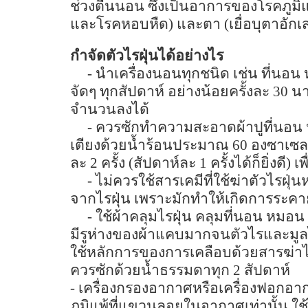
ช่วงตื่นนอน ซึ่งเป็นอาการของโรคภู
และโรคหอบหืด) และตา
(
เยื่อบุตาอัก
กำจัดตัวไรฝุ่นได้อย่างไร
-
นำเครื่องนอนทุกชนิด เช่น ที่นอน
จัดๆ ทุกสัปดาห์ อย่างน้อยครั้งละ
30
นา
จำนวนลงได้
-
ควรซักทำความสะอาดผ้าปูที่นอน ป
เตียงด้วยน้ำร้อนประมาณ
60
องซาเซล
ละ
2
ครั้ง (สัปดาห์ละ
1
ครั้งได้ก็ยิ่งดี) เ
-
ไม่ควรใช้สารเคมีที่ใช้ฆ่าตัวไรฝุ่น
จากไรฝุ่น เพราะมักทำให้เกิดการระคาย
-
ใช้ผ้าคลุมไรฝุ่น คลุมที่นอน หมอน
มีรูห่างของผ้าแคบมากจนตัวไรและมูล
ใช้หลักการของการเคลือบด้วยสารฆ่าไร
ควรซักด้วยน้ำธรรมดาทุก
2
สัปดาห์
-
เครื่องกรองอากาศหรือเครื่องฟอกอา
ภูมิแพ้ที่แขวนลอยในอากาศเท่านั้น ใช้