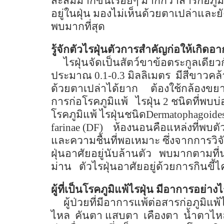
สะสมมากขึ้นเรื่อยๆ มากกว่าสารก่อภูม
อยู่ในฝุ่น มองไม่เห็นด้วยตาเปล่าและย
พบมากที่สุด
รู้จักตัวไรฝุ่นตัวการสำคัญก่อให้เกิด
ไรฝุ่นจัดเป็นสัตว์ขาข้อตระกูลเดียว
ประมาณ
0.1-0.3
มิลลิเมตร
มีสีขาวคล้
ด้วยตาเปล่าได้ยาก
ต้องใช้กล้องขยา
การก่อโรคภูมิแพ้
ไรฝุ่น
2
ชนิดที่พบบ่
โรคภูมิแพ้ ไรฝุ่นชนิด
Dermatophagoides
farinae (DF)
ห้องนอนคือแหล่งที่พบตัว
และความชื้นที่พอเหมาะ ซึ่งจากการวิจ
ฝุ่นอาศัยอยู่นับล้านตัว
พบมากตามที่น
ม่าน ตัวไรฝุ่นอาศัยอยู่ด้วยการกินข
ผู้ที่เป็นโรคภูมิแพ้ไรฝุ่น มีอาการอย่าง
ผู้ป่วยที่มีอาการแพ้ต่อสารก่อภูมิแพ
ไหล
คันตา แสบตา
เคืองตา
น้ำตาไห