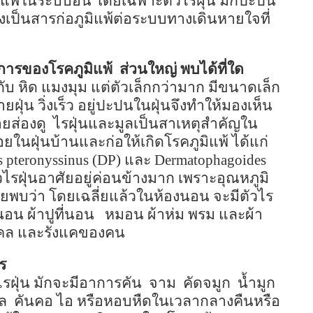
ิแพ้ในระบบอื่น โดยเฉพาะตัวไรฝุ่น มักปะปน
ังเป็นสารก่อภูมิแพ้ต่อระบบทางเดินหายใจที่
อาการของโรคภูมิแพ้
ส่วนใหญ่ พบได้ที่ใด
กับ หิด แมงมุม แต่ตัวเล็กกว่ามาก มีขนาดเล็ก
ายฝุ่น วิ่งเร็ว อยู่ปะปนในฝุ่นจึงทำให้มองเห็น
ยส่องดู
ไรฝุ่นและมูลเป็นสาเหตุสำคัญใน
อยในฝุ่นบ้านและก่อให้เกิดโรคภูมิแพ้ ได้แก่
 pteronyssinus (DP)
และ
Dermatophagoides
ไรฝุ่นอาศัยอยู่ค่อนข้างมาก เพราะอุณหภูมิ
ัยพบว่า โดยเฉลี่ยแล้วในห้องนอน จะมีตัวไร
อน ผ้าปูที่นอน
หมอน ผ้าห่ม พรม และผ้า
ี้ไคล และรังแคของคน
ไร
้ไรฝุ่น มักจะมีอาการคัน
จาม
คัดจมูก
น้ำมูก
ล
คันคอ ไอ หรือหอบหืดในเวลากลางคืนหรือ