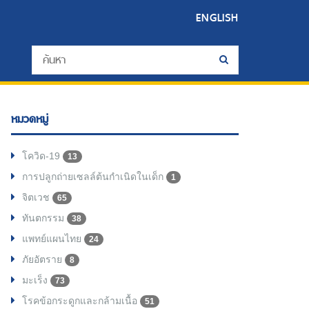
ENGLISH
หมวดหมู่
โควิด-19
13
การปลูกถ่ายเซลล์ต้นกำเนิดในเด็ก
1
จิตเวช
65
ทันตกรรม
38
แพทย์แผนไทย
24
ภัยอัตราย
8
มะเร็ง
73
โรคข้อกระดูกและกล้ามเนื้อ
51