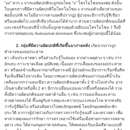
"xx" หาก x จากแม่ผิดปกติจะถูกข่มโดย "x" โครโมโซมของพ่อ ดังนั้น
ในบุตรสาวที่มีความผิดปกติในโครโมโซม x จากแม่ตัวเดียวส่วนของ
พ่อนั้นปกติ จะไม่มีอาการตาบอดสีปรากฎ) ผู้ป่วยจะมีการรับรู้สีเขียว
หรือแดงผิดไป แยกสีเขียวกับแดงได้ลำบาก ส่วนความผิดปกติของเม็ดสี
และเซลล์รับแสงสีน้ำเงินนั้นถูกควบคุมด้วยยีนบนโครโมโซม 7 จึงมี
การถ่ายทอดแบบ Autosomal dominant ซึ่งจะพบผู้ป่วยกลุ่มนี้ได้น้อย
2. กลุ่มที่มีความผิดปกติที่เกิดขึ้นมาภายหลัง
เกิดจากการถูก
ทำลายของจอประสาท
ตา เส้นประสาทตา หรือส่วนรับรู้ในสมอง จากสาเหตุต่าง ๆ เช่น การ
อักเสบ ภาวะขาดเลือด อุบัติเหตุ เนื้องอก การเสื่อมลงของจอประสาท
ตา หรือผลข้างเคียงจากยาหรือสารเคมี ผู้ป่วยมักจะมีอาการเรียกชื่อสีห
รือเห็นสีผิดไปจากเดิม โดยมากพบความผิดปกติของการมองสีน้ำเงิน
เหลืองมากกว่าแดงเขียว ความผิดปกติของตาทั้ง 2 ข้างไม่เท่ากัน อาจ
เป็นตาเดียวหรือทั้ง 2 ตา มีการเปลี่ยนแปลงมากขึ้นหรือลดลงได้ รวม
ทั้งมีความผิดปกติของสายตาด้านอื่น ๆ เช่น การมองเห็นและลาน
สายตาลดลงได้ ขึ้นอยู่กับสาเหตุและความรุนแรงของโรค หากสงสัย
ว่ารับรู้สีผิดไป หรือสงสัยควรไปพบจักษุแพทย์
โดยจักษุแพทย์จะซัก
ประวัติ อาการผู้ป่วยร่วมกับการตรวจการรับรู้ของสี และตรวจตา เพื่อ
หาสาเหตุแผนการรักษา การตรวจอาจใช้เครื่องมือช่วยการตรวจหลาย
อย่าง เช่น ให้อ่านสมุดภาพ Ishihara, ให้ทดสอบเรียงเม็ดสีตามแบบที่