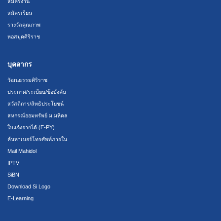
สมัครงาน
สมัครเรียน
รางวัลคุณภาพ
หอสมุดศิริราช
บุคลากร
วัฒนธรรมศิริราช
ประกาศ/ระเบียบ/ข้อบังคับ
สวัสดิการ/สิทธิประโยชน์
สหกรณ์ออมทรัพย์ ม.มหิดล
ใบแจ้งรายได้ (E-PY)
ค้นหาเบอร์โทรศัพท์ภายใน
Mail Mahidol
IPTV
SiBN
Download Si Logo
E-Learning