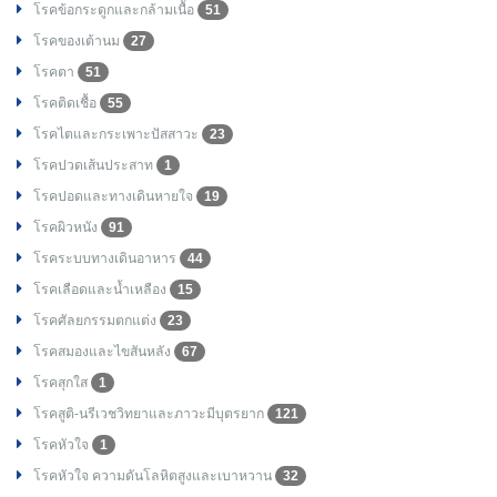
โรคข้อกระดูกและกล้ามเนื้อ
51
โรคของเต้านม
27
โรคตา
51
โรคติดเชื้อ
55
โรคไตและกระเพาะปัสสาวะ
23
โรคปวดเส้นประสาท
1
โรคปอดและทางเดินหายใจ
19
โรคผิวหนัง
91
โรคระบบทางเดินอาหาร
44
โรคเลือดและน้ำเหลือง
15
โรคศัลยกรรมตกแต่ง
23
โรคสมองและไขสันหลัง
67
โรคสุกใส
1
โรคสูติ-นรีเวชวิทยาและภาวะมีบุตรยาก
121
โรคหัวใจ
1
โรคหัวใจ ความดันโลหิตสูงและเบาหวาน
32