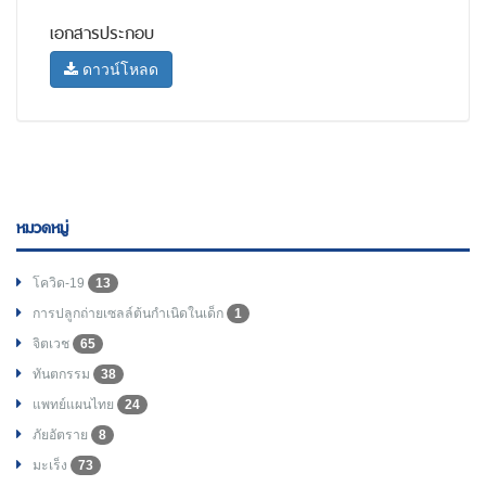
เอกสารประกอบ
ดาวน์โหลด
หมวดหมู่
โควิด-19
13
การปลูกถ่ายเซลล์ต้นกำเนิดในเด็ก
1
จิตเวช
65
ทันตกรรม
38
แพทย์แผนไทย
24
ภัยอัตราย
8
มะเร็ง
73