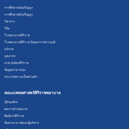
การศึกษาก่อนปริญญา
การศึกษาหลังปริญญา
วิชาการ
วิจัย
โรงพยาบาลศิริราช
โรงพยาบาลศิริราช ปิยมหาราชการุณย์
บริจาค
บุคลากร
อาสาสมัครศิริราช
ข้อมูลสาธารณะ
ประกาศความเป็นส่วนตัว
คณะแพทยศาสตร์ศิริราชพยาบาล
รู้จักองค์กร
ผลการดำเนินงาน
ศิษย์เก่าศิริราช
ค้นหาอาจารย์และผู้บริหาร