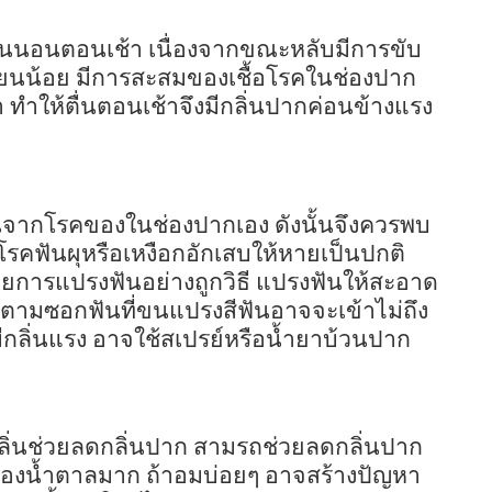
ื่นนอนตอนเช้า เนื่องจากขณะหลับมีการขับ
ียนน้อย มีการสะสมของเชื้อโรคในช่องปาก
า ทำให้ตื่นตอนเช้าจึงมีกลิ่นปากค่อนข้างแรง
็นจากโรคของในช่องปากเอง ดังนั้นจึงควรพบ
รคฟันผุหรือเหงือกอักเสบให้หายเป็นปกติ
ยการแปรงฟันอย่างถูกวิธี แปรงฟันให้สะอาด
รตามซอกฟันที่ขนแปรงสีฟันอาจจะเข้าไม่ถึง
ีกลิ่นแรง อาจใช้สเปรย์หรือน้ำยาบ้วนปาก
ีกลิ่นช่วยลดกลิ่นปาก สามรถช่วยลดกลิ่นปาก
ของน้ำตาลมาก ถ้าอมบ่อยๆ อาจสร้างปัญหา