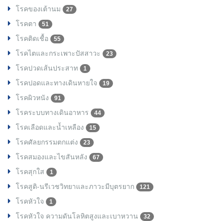
โรคของเต้านม
27
โรคตา
51
โรคติดเชื้อ
55
โรคไตและกระเพาะปัสสาวะ
23
โรคปวดเส้นประสาท
1
โรคปอดและทางเดินหายใจ
19
โรคผิวหนัง
91
โรคระบบทางเดินอาหาร
44
โรคเลือดและน้ำเหลือง
15
โรคศัลยกรรมตกแต่ง
23
โรคสมองและไขสันหลัง
67
โรคสุกใส
1
โรคสูติ-นรีเวชวิทยาและภาวะมีบุตรยาก
121
โรคหัวใจ
1
โรคหัวใจ ความดันโลหิตสูงและเบาหวาน
32