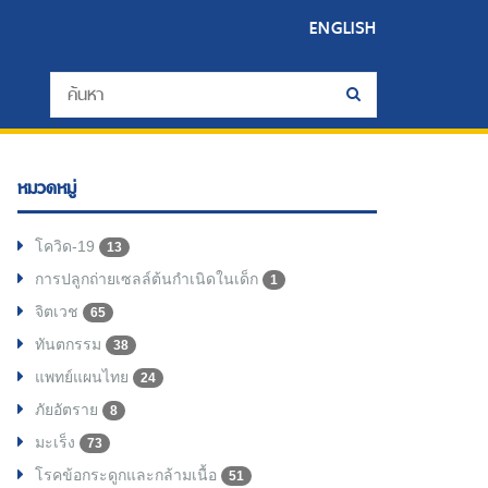
ENGLISH
หมวดหมู่
โควิด-19
13
การปลูกถ่ายเซลล์ต้นกำเนิดในเด็ก
1
จิตเวช
65
ทันตกรรม
38
แพทย์แผนไทย
24
ภัยอัตราย
8
มะเร็ง
73
โรคข้อกระดูกและกล้ามเนื้อ
51