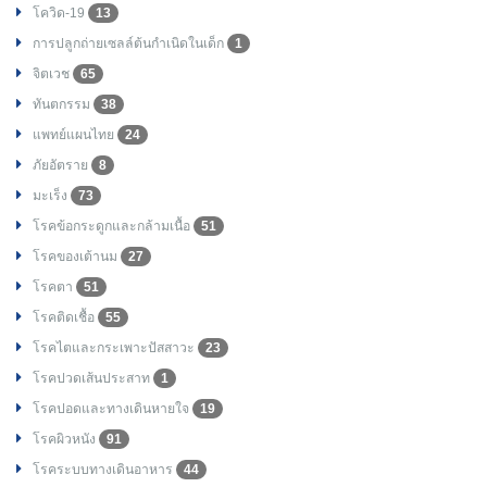
โควิด-19
13
การปลูกถ่ายเซลล์ต้นกำเนิดในเด็ก
1
จิตเวช
65
ทันตกรรม
38
แพทย์แผนไทย
24
ภัยอัตราย
8
มะเร็ง
73
โรคข้อกระดูกและกล้ามเนื้อ
51
โรคของเต้านม
27
โรคตา
51
โรคติดเชื้อ
55
โรคไตและกระเพาะปัสสาวะ
23
โรคปวดเส้นประสาท
1
โรคปอดและทางเดินหายใจ
19
โรคผิวหนัง
91
โรคระบบทางเดินอาหาร
44