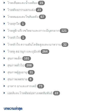
โรคเลือดและน้ำเหลือง
15
โรคศัลยกรรมตกแต่ง
23
โรคสมองและไขสันหลัง
67
โรคสุกใส
1
โรคสูติ-นรีเวชวิทยาและภาวะมีบุตรยาก
121
โรคหัวใจ
1
โรคหัวใจ ความดันโลหิตสูงและเบาหวาน
32
โรคหู คอ จมูก และภูมิแพ้
264
สุขภาพเด็ก
101
สุขภาพทั่วไป
208
สุขภาพผู้สูงอายุ
31
สุขภาพเพศชาย
8
อาหาร ยาและสารเคมี
73
เอดส์และโรคติดต่อทางเพศสัมพันธ์
22
บทความล่าสุด