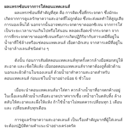
ผลแทรกซ้อนจากการใส่คอนแทคเลนส์
ผลแทรกซ้อนที่สำคัญที่สุด คือ การติดเชื้อที่กระจกตา ซึ่งมักจะ
เกิดจากการดูแลรักษาความสะอาดที่ไม่ถูกต้อง ซึ่งจะส่งผลทำให้สูญเสีย
การมองเห็นได้ นอกจากนั้นอาจพบกระจกตาขาดออกซิเจน จากการใส่
เป็นระยะเวลานานเกินไปหรือใส่นอน หลอดเลือดเข้ากระจกตา จาก
การที่กระจกตาขาดออกซิเจนหรือการเกิดปฏิกิริยากับสารเคมีที่อยู่ใน
น้ำยาที่ใช้ล้างหรือแช่คอนแทคเลนส์ เยื่อตาอักเสบ จากสารเคมีที่อยู่ใน
น้ำยาล้างเลนส์ชนิดต่าง ๆ
ดังนั้น ก่อนการสัมผัสคอนแทคเลนส์ทุกครั้งควรล้างมือฟอกสบู่ให้
สะอาด และเช็ดให้แห้ง เมื่อถอดคอนแทคเลนส์จากตาต้องถูทั้งผิวด้าน
นอกและผิวด้านในของเลนส์ ด้วยน้ำยาทำความสะอาดสำหรับ
คอนแทคเลนส์ ก่อนแช่ในน้ำยาอย่างน้อย 6 ชั่วโมง
เมื่อจะนำคอนแทคเลนส์มาใส่ตา ควรล้างน้ำยาที่อาจตกค้างอยู่
ในเนื้อเลนส์ด้วยน้ำเกลือสะอาดปราศจากเชื้อ เทน้ำยาในตลับทิ้ง ล้าง
ตลับให้สะอาดและผึ่งให้แห้ง ถ้าใช้น้ำยาไม่หมดควรเปลี่ยนทุก 1 เดือน
และ เปลี่ยนตลับทุกเดือน
การดูแลรักษาความสะอาดเลนส์ เป็นเรื่องสำคัญมากที่ผู้ใส่เลนส์
จะต้องปฏิบัติตามคำแนะนำอย่างเคร่งครัด