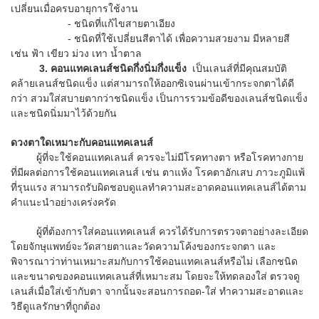
เปลี่ยนเมื่อครบอายุการใช้งาน
- ชนิดที่แก้ไขสายตาเอียง
- ชนิดที่ใช้เปลี่ยนสีตาได้ เพื่อความสวยงาม มีหลายสี
เช่น ฟ้า เขียว ม่วง เทา น้ำตาล
3.
คอนแทคเลนส์ชนิดกึ่งนิ่มกึ่งแข็ง
เป็นเลนส์ที่มีคุณสมบัติ
คล้ายเลนส์ชนิดแข็ง แต่สามารถให้ออกซิเจนผ่านเข้ากระจกตาได้ดี
กว่า สวมใส่สบายตากว่าชนิดแข็ง เป็นการรวมข้อดีของเลนส์ชนิดแข็ง
และชนิดนิ่มมาไว้ด้วยกัน
ดวงตาใดเหมาะกับคอนแทคเลนส์
ผู้ที่จะใช้คอนแทคเลนส์ ควรจะไม่มีโรคทางตา หรือโรคทางกาย
ที่มีผลต่อการใช้คอนแทคเลนส์ เช่น ตาแห้ง โรคตาอักเสบ ภาวะภูมิแพ้
ที่รุนแรง สามารถรับผิดชอบดูแลทำความสะอาดคอนแทคเลนส์ได้ตาม
คำแนะนำอย่างเคร่งครัด
ผู้ที่ต้องการใส่คอนแทคเลนส์ ควรได้รับการตรวจตาอย่างละเอียด
โดยจักษุแพทย์จะวัดสายตาและวัดความโค้งของกระจกตา และ
พิจารณาว่าท่านเหมาะสมกับการใช้คอนแทคเลนส์หรือไม่ เลือกชนิด
และขนาดของคอนแทคเลนส์ที่เหมาะสม โดยจะให้ทดลองใส่ ตรวจดู
เลนส์เมื่อใส่เข้ากับตา จากนั้นจะสอนการถอด-ใส่ ทำความสะอาดและ
วิธีดูแลรักษาที่ถูกต้อง