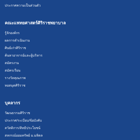
ประกาศความเป็นส่วนตัว
คณะแพทยศาสตร์ศิริราชพยาบาล
รู้จักองค์กร
ผลการดำเนินงาน
ศิษย์เก่าศิริราช
ค้นหาอาจารย์และผู้บริหาร
สมัครงาน
สมัครเรียน
รางวัลคุณภาพ
หอสมุดศิริราช
บุคลากร
วัฒนธรรมศิริราช
ประกาศ/ระเบียบ/ข้อบังคับ
สวัสดิการ/สิทธิประโยชน์
สหกรณ์ออมทรัพย์ ม.มหิดล