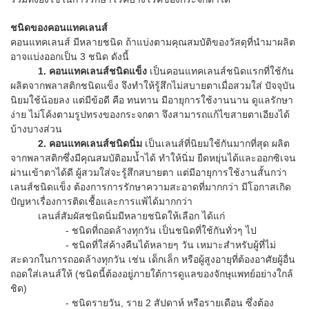
ชนิดของคอนแทคเลนส์
คอนแทคเลนส์ มีหลายชนิด ถ้าแบ่งตามคุณสมบัติของวัสดุที่นำมาผลิต
อาจแบ่งออกเป็น 3 ชนิด ดังนี้
1.
คอนแทคเลนส์ชนิดแข็ง
เป็นคอนแทคเลนส์ชนิดแรกที่ใช้กัน
ผลิตจากพลาสติกชนิดแข็ง จึงทำให้รู้สึกไม่สบายตาเมื่อสวมใส่ ปัจจุบัน
นิยมใช้น้อยลง แต่มีข้อดี คือ ทนทาน มีอายุการใช้งานนาน ดูแลรักษา
ง่าย ไม่โค้งตามรูปทรงของกระจกตา จึงสามารถแก้ไขสายตาเอียงได้
บ้างบางส่วน
2.
คอนแทคเลนส์ชนิดนิ่ม
เป็นเลนส์ที่นิยมใช้กันมากที่สุด ผลิต
จากพลาสติกซึ่งมีคุณสมบัติอมน้ำได้ ทำให้นิ่ม ยืดหยุ่นได้และออกซิเจน
ผ่านเข้าตาได้ดี ผู้สวมใส่จะรู้สึกสบายตา แต่มีอายุการใช้งานสั้นกว่า
เลนส์ชนิดแข็ง ต้องการการรักษาความสะอาดที่มากกว่า มีโอกาสเกิด
ปัญหาเรื่องการติดเชื้อและการแพ้ได้มากกว่า
เลนส์สัมผัสชนิดนิ่มมีหลายชนิดให้เลือก ได้แก่
- ชนิดที่ถอดล้างทุกวัน เป็นชนิดที่ใช้กันทั่วๆ ไป
- ชนิดที่ใส่ค้างคืนได้หลายๆ วัน เหมาะสำหรับผู้ที่ไม่
สะดวกในการถอดล้างทุกวัน เช่น เด็กเล็ก หรือผู้สูงอายุที่ต้องอาศัยผู้อื่น
ถอดใส่เลนส์ให้ (ชนิดนี้ต้องอยู่ภายใต้การดูแลของจักษุแพทย์อย่างใกล้
ชิด)
- ชนิดรายวัน, ราย 2 สัปดาห์ หรือรายเดือน ซึ่งต้อง