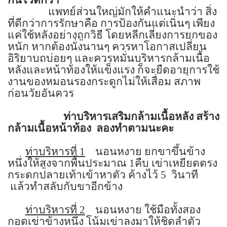
แพทย์ส่วนใหญ่มักให้คำแนะนำว่า สิ่ง
ที่ดีกว่าการรักษาคือ การป้องกันแต่เนิ่นๆ
เพียง
แค่ใช้หลังอย่างถูกวิธี โดยหลีกเลี่ยงการยกของ
หนัก หากต้องนั่งนานๆ ควรหาโอกาสเปลี่ยน
อิริยาบถบ่อยๆ และควรหมั่นบริหารกล้ามเนื้อ
หลังและหน้าท้องให้แข็งแรง ก็จะยืดอายุการใช้
งานของหมอนรองกระดูกไม่ให้เสื่อม สภาพ
ก่อนวัยอันควร
ท่าบริหารเสริมกล้ามเนื้อหลัง สร้าง
กล้ามเนื้อหน้าท้อง
ลองทำตามนะคะ
ท่าบริหารที่
1
นอนหงาย ยกขาขึ้นข้าง
หนึ่งให้สูงจากพื้นประมาณ
1
คืบ เข่าเหยียดตรง
กระดกปลายเท้าเข้าหาตัว
ค้างไว้
5
วินาที
แล้วทำสลับกับขาอีกข้าง
ท่าบริหารที่
2
นอนหงาย ใช้มือทั้งสอง
กอดเข่าข้างหนึ่ง โน้มเข่าลงมาให้ชิดลำตัว