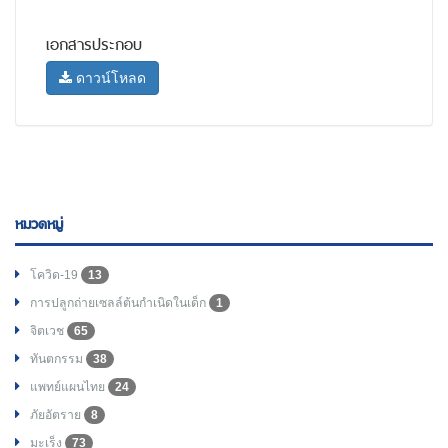
เอกสารประกอบ
ดาวน์โหลด
หมวดหมู่
โควิด-19
13
การปลูกถ่ายเซลล์ต้นกำเนิดในเด็ก
1
จิตเวช
65
ทันตกรรม
38
แพทย์แผนไทย
24
ภัยอัตราย
8
มะเร็ง
73