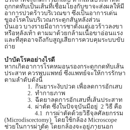
ถูกกดทับเป็นเส้นที่เชื่อมโยงกับขาจะส่งผลให้มี
อาการปวดร้าวบริเวณขา ซึ่งเป็นอาการเด่น
ของโรคในบริเวณกระดูกสันหลังส่วน
บั้นเอว
บางรายมีอาการชาตั้งแต่เอวร้าวลงขา
หรือหลังเท้า ตามมาด้วยกล้ามเนื้อขาอ่อนแรง
และที่สุดอาจถึงกับสูญเสียการควบคุมระบบขับ
ถ่าย
บำบัดโรคอย่างไรดี
หากเกิดอาการโรคหมอนรองกระดูกกดทับเส้น
ประสาท ควรพบแพทย์ ซึ่งแพทย์จะให้การรักษา
ตามลำดับดังนี้
1.
กินยาระงับปวด เพื่อลดการอักเสบ
2.
ทำกายภาพ
3.
ฉีดยาลดการอักเสบที่เส้นประสาท
4.
ผ่าตัด ซึ่งในปัจจุบันมีอยู่
2
วิธี คือ
4.1
การผ่าตัดด้วยวิธีจุลศัลยกรรม
(
Microdiscectomy)
โดยใช้กล้อง
Microscope
ช่วยในการผ่าตัด โดยกล้องจะอยู่ภายนอก