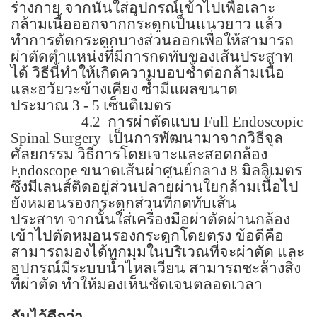
ร่างกาย จากนั้นใส่อุปกรณ์เข้าไปเพื่อเลาะ
กล้ามเนื้อออกจากกระดูกเป็นแนวยาว แล้ว
ทำการตัดกระดูกบางส่วนออกเพื่อให้สามารถ
ผ่าตัดตำแหน่งที่มีการกดทับของเส้นประสาท
ได้ วิธีนี้ทำให้เกิดความบอบช้ำต่อกล้ามเนื้อ
และอวัยวะข้างเคียง ซ้ำมีแผลขนาด
ประมาณ
3 - 5
เซ็นติเมตร
4.2
การผ่าตัดแบบ
Full Endoscopic
Spinal Surgery
เป็นการพัฒนามาจากวิธีจุล
ศัลยกรรม วิธีการโดยเจาะและสอดกล้อง
Endoscope
ขนาดเส้นผ่าศูนย์กลาง
8
มิลลิเมตร
ซึ่งมีเลนส์ติดอยู่ส่วนปลายผ่านใยกล้ามเนื้อไป
ยังหมอนรองกระดูกส่วนที่กดทับเส้น
ประสาท
จากนั้นใส่เครื่องมือผ่าตัดผ่านกล้อง
เข้าไปตัดหมอนรองกระดูกโดยตรง
ข้อดีคือ
สามารถมองได้ทุกมุมในบริเวณที่จะผ่าตัด และ
อุปกรณ์มีระบบน้ำไหลเวียน
สามารถชะล้างสิ่ง
ที่ผ่าตัด
ทำให้มองเห็นชัดเจนตลอดเวลา
กันไว้ดีกว่า