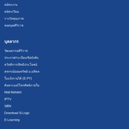
สมัครงาน
สมัครเรียน
รางวัลคุณภาพ
หอสมุดศิริราช
บุคลากร
วัฒนธรรมศิริราช
ประกาศ/ระเบียบ/ข้อบังคับ
สวัสดิการ/สิทธิประโยชน์
สหกรณ์ออมทรัพย์ ม.มหิดล
ใบแจ้งรายได้ (E-PY)
ค้นหาเบอร์โทรศัพท์ภายใน
Mail Mahidol
IPTV
SiBN
Download Si Logo
E-Learning