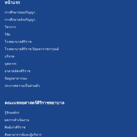
หน้าแรก
การศึกษาก่อนปริญญา
การศึกษาหลังปริญญา
วิชาการ
วิจัย
โรงพยาบาลศิริราช
โรงพยาบาลศิริราช ปิยมหาราชการุณย์
บริจาค
บุคลากร
อาสาสมัครศิริราช
ข้อมูลสาธารณะ
ประกาศความเป็นส่วนตัว
คณะแพทยศาสตร์ศิริราชพยาบาล
รู้จักองค์กร
ผลการดำเนินงาน
ศิษย์เก่าศิริราช
ค้นหาอาจารย์และผู้บริหาร