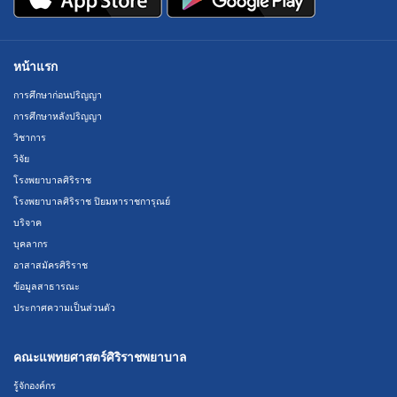
หน้าแรก
การศึกษาก่อนปริญญา
การศึกษาหลังปริญญา
วิชาการ
วิจัย
โรงพยาบาลศิริราช
โรงพยาบาลศิริราช ปิยมหาราชการุณย์
บริจาค
บุคลากร
อาสาสมัครศิริราช
ข้อมูลสาธารณะ
ประกาศความเป็นส่วนตัว
คณะแพทยศาสตร์ศิริราชพยาบาล
รู้จักองค์กร