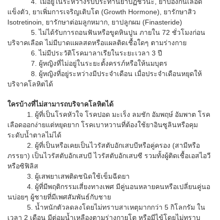
4. ไม่อยู่ในระหว่างรับประทานยาปฏิชีวนะ, ยาป้องกันเลือด
แข็งตัว, ยาเพิ่มการเจริญเติบโต (Growth Hormone), ยารักษาสิว
Isotretinoin, ยารักษาต่อมลูกหมาก, ยาปลูกผม (Finasteride)
5. ไม่ได้รับการถอนฟันหรือขูดหินปูน ภายใน 72 ชั่วโมงก่อน
บริจาคเลือด ไม่มีบาดแผลสดหรือแผลติดเชื้อใดๆ ตามร่างกาย
6. ไม่มีประวัติโรคมาลาเรียในระยะเวลา 3 ปี
7. ผู้หญิงที่ไม่อยู่ในระยะตั้งครรภ์หรือให้นมบุตร
8. ผู้หญิงที่อยู่ระหว่างมีประจำเดือน เมื่อประจำเดือนหยุดให้
บริจาคโลหิตได้
ใครบ้างที่ไม่สามารถบริจาคโลหิตได้
1. ผู้ที่เป็นโรคหัวใจ โรคปอด มะเร็ง ลมชัก อัมพฤษ์ อัมพาต โรค
เลือดออกง่ายแต่หยุดยาก โรคเบาหวานที่ต้องใช้ยาอินซูลินหรือคุม
ระดับน้ำตาลไม่ได้
2. ผู้ที่เป็นหรือเคยเป็นไวรัสตับอักเสบบีหรือคู่ครอง (สามีหรือ
ภรรยา) เป็นไวรัสตับอักเสบบี ไวรัสตับอักเสบซี รวมทั้งผู้ติดเชื้อเอสไอวี
หรือซิฟิลิส
3. ผู้เสพยาเสพติดชนิดใช้เข็มฉีดยา
4. ผู้ที่มีพฤติกรรมเสี่ยงทางเพศ มีคู่นอนหลายคนหรือเปลี่ยนคู่นอ
นบ่อยๆ ผู้ชายที่มีเพศสัมพันธ์กับชาย
5. น้ำหนักตัวลดลงโดยไม่ทราบสาเหตุมากกว่า 5 กิโลกรัม ใน
เวลา 2 เดือน มีต่อมน้ำเหลืองตามร่างกายโต หรือมีไข้โดยไม่ทราบ