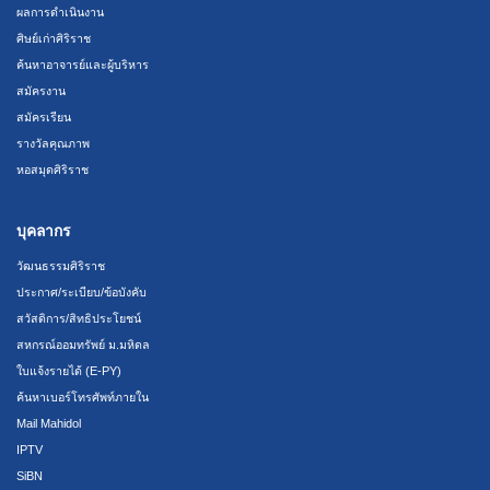
ผลการดำเนินงาน
ศิษย์เก่าศิริราช
ค้นหาอาจารย์และผู้บริหาร
สมัครงาน
สมัครเรียน
รางวัลคุณภาพ
หอสมุดศิริราช
บุคลากร
วัฒนธรรมศิริราช
ประกาศ/ระเบียบ/ข้อบังคับ
สวัสดิการ/สิทธิประโยชน์
สหกรณ์ออมทรัพย์ ม.มหิดล
ใบแจ้งรายได้ (E-PY)
ค้นหาเบอร์โทรศัพท์ภายใน
Mail Mahidol
IPTV
SiBN