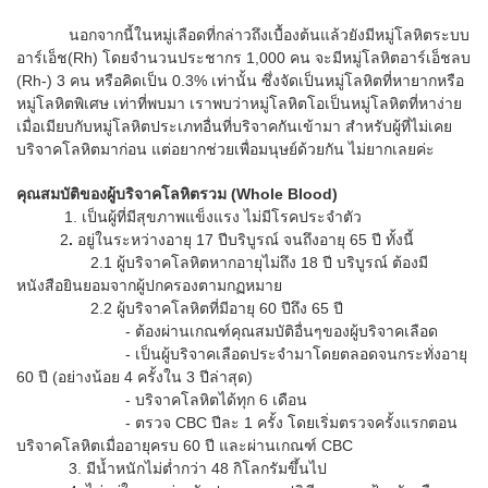
นอกจากนี้ในหมู่เลือดที่กล่าวถึงเบื้องต้นแล้วยังมีหมู่โลหิตระบบ
อาร์เอ็ช(Rh) โดยจำนวนประชากร 1,000 คน จะมีหมู่โลหิตอาร์เอ็ชลบ
(Rh-) 3 คน หรือคิดเป็น 0.3% เท่านั้น ซึ่งจัดเป็นหมู่โลหิตที่หายากหรือ
หมู่โลหิตพิเศษ เท่าที่พบมา เราพบว่าหมู่โลหิตโอเป็นหมู่โลหิตที่หาง่าย
เมื่อเมียบกับหมู่โลหิตประเภทอื่นที่บริจาคกันเข้ามา สำหรับผู้ที่ไม่เคย
บริจาคโลหิตมาก่อน แต่อยากช่วยเพื่อมนุษย์ด้วยกัน ไม่ยากเลยค่ะ
คุณสมบัติของผู้บริจาคโลหิตรวม
(Whole Blood)
1. เป็นผู้ที่มีสุขภาพแข็งแรง ไม่มีโรคประจำตัว
2
.
อยู่ในระหว่างอายุ 17 ปีบริบูรณ์ จนถึงอายุ 65 ปี ทั้งนี้
2.1 ผู้บริจาคโลหิตหากอายุไม่ถึง 18 ปี บริบูรณ์ ต้องมี
หนังสือยินยอมจากผู้ปกครองตามกฏหมาย
2.2 ผู้บริจาคโลหิตที่มีอายุ 60 ปีถึง 65 ปี
- ต้องผ่านเกณฑ์คุณสมบัติอื่นๆของผู้บริจาคเลือด
- เป็นผู้บริจาคเลือดประจำมาโดยตลอดจนกระทั่งอายุ
60 ปี (อย่างน้อย 4 ครั้งใน 3 ปีล่าสุด)
- บริจาคโลหิตได้ทุก 6 เดือน
- ตรวจ CBC ปีละ 1 ครั้ง โดยเริ่มตรวจครั้งแรกตอน
บริจาคโลหิตเมื่ออายุครบ 60 ปี และผ่านเกณฑ์ CBC
3. มีน้ำหนักไม่ต่ำกว่า 48 กิโลกรัมขึ้นไป