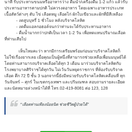
นาที รับประทานขนมหรืออาหารว่าง ดื่มน้ำ/เครื่องดื่ม 1-2 แก้ว แล้วรับ
ประทานอาหารตามปกติ ไม่ควรงดอาหาร โดยเฉพาะอาหารประเภท
เนื้อสัตว์ต่างๆ ตับ ไข่ เลือดหมู เลือดไก่ ผักใบเขียวและผักที่มีสีเหลือง
- งดสูบบุหรี่ 1 ชั่วโมง หลังบริจาคโลหิต
- งดดื่มแอลกอฮอล์จนกว่าท่านจะได้รับประทานอาหาร
- ดื่มน้ำมากกว่าปกติเป็นเวลา 1-2 วัน เพื่อทดแทนปริมาณเลือด
ที่ท่านเสียไป
เห็นไหมคะว่า หากมีการเตรียมพร้อมก่อนมาบริจาคโลหิตก็
ไม่ใช่เรื่องยากเลย เมื่อคุณเป็นผู้หนึ่งที่สามารถช่วยเหลือเพื่อนมนุษย์ได้
โดยท่านสามารถบริจาคเลือดได้ทุก 3 เดือน มาร่วมบริจาคโลหิตกับ
โรงพยาบาลศิริราชได้ทุกวัน ไม่เว้นวันหยุดราชการ ที่ห้องรับบริจาค
เลือด ตึก 72 ปี ชั้น 3 นอกจากนี้ยังมีหน่วยรับบริจาคโลหิตเคลื่อนที่ ทุก
วันจันทร์ – ศุกร์ ในเขตกรุงเทพฯ และปริมณฑล สอบถามรายละเอียด
และนัดหมายล่วงหน้าได้ที่ โทร.02-419-8081 ต่อ 123, 128
“เลือดท่านเพียงน้อยนิด ช่วยชีวิตผู้ป่วยได้”