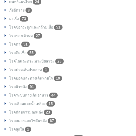
แพทย์แผนไทย
24
ภัยอัตราย
8
มะเร็ง
73
โรคข้อกระดูกและกล้ามเนื้อ
51
โรคของเต้านม
27
โรคตา
51
โรคติดเชื้อ
55
โรคไตและกระเพาะปัสสาวะ
23
โรคปวดเส้นประสาท
1
โรคปอดและทางเดินหายใจ
19
โรคผิวหนัง
91
โรคระบบทางเดินอาหาร
44
โรคเลือดและน้ำเหลือง
15
โรคศัลยกรรมตกแต่ง
23
โรคสมองและไขสันหลัง
67
โรคสุกใส
1