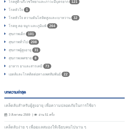
โรคสูติ-นรีเวชวิทยาและภาวะมีบุตรยาก
121
โรคหัวใจ
1
โรคหัวใจ ความดันโลหิตสูงและเบาหวาน
32
โรคหู คอ จมูก และภูมิแพ้
264
สุขภาพเด็ก
101
สุขภาพทั่วไป
208
สุขภาพผู้สูงอายุ
31
สุขภาพเพศชาย
8
อาหาร ยาและสารเคมี
73
เอดส์และโรคติดต่อทางเพศสัมพันธ์
22
บทความล่าสุด
เคล็ดลับสำหรับผู้สูงอายุ เพื่อความปลอดภัยในการใช้ยา
3 สิงหาคม 2569
อ่าน 51 ครั้ง
เคล็ดลับง่าย ๆ เพื่อดูแลสมองให้เฉียบคมไปนาน ๆ