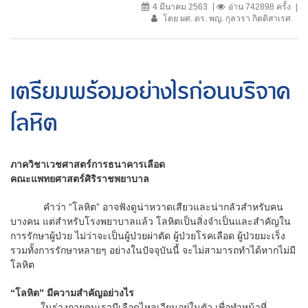
4 มีนาคม 2563
อ่าน 742898 ครั้ง
โดย ผศ. ดร. พญ. กุลวรา กิตติสาเรศ
เตรียมพร้อมอย่างไรก่อนบริจาค
โลหิต
ภาควิชาเวชศาสตร์การธนาคารเลือด
คณะแพทยศาสตร์ศิริราชพยาบาล
คำว่า “โลหิต” อาจฟังดูน่าหวาดเสียวและน่ากลัวสำหรับคน
บางคน แต่สำหรับโรงพยาบาลแล้ว โลหิตเป็นสิ่งจำเป็นและสำคัญใน
การรักษาผู้ป่วย ไม่ว่าจะเป็นผู้ป่วยผ่าตัด ผู้ป่วยโรคเลือด ผู้ป่วยมะเร็ง
รวมทั้งการรักษาหลายๆ อย่างในปัจจุบันนี้ จะไม่สามารถทำได้หากไม่มี
โลหิต
“โลหิต” มีความสำคัญอย่างไร
ในร่างกายคนเรามีเลือดไหลเวียนอยู่ในตัว เพื่อทำหน้าที่