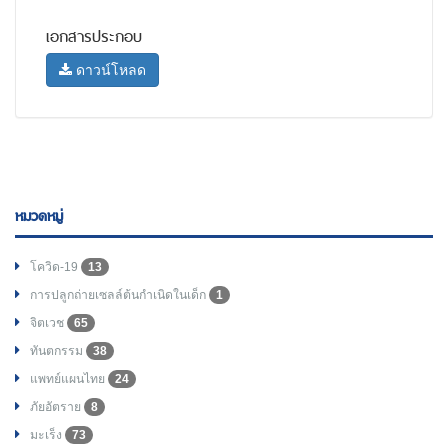
เอกสารประกอบ
ดาวน์โหลด
หมวดหมู่
โควิด-19
13
การปลูกถ่ายเซลล์ต้นกำเนิดในเด็ก
1
จิตเวช
65
ทันตกรรม
38
แพทย์แผนไทย
24
ภัยอัตราย
8
มะเร็ง
73