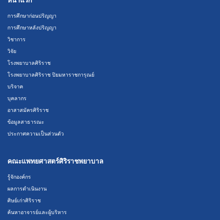
หน้าแรก
การศึกษาก่อนปริญญา
การศึกษาหลังปริญญา
วิชาการ
วิจัย
โรงพยาบาลศิริราช
โรงพยาบาลศิริราช ปิยมหาราชการุณย์
บริจาค
บุคลากร
อาสาสมัครศิริราช
ข้อมูลสาธารณะ
ประกาศความเป็นส่วนตัว
คณะแพทยศาสตร์ศิริราชพยาบาล
รู้จักองค์กร
ผลการดำเนินงาน
ศิษย์เก่าศิริราช
ค้นหาอาจารย์และผู้บริหาร