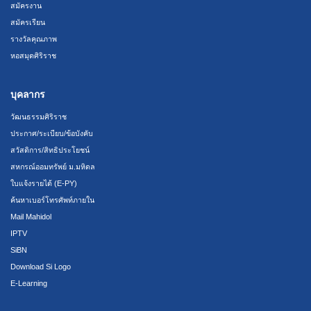
สมัครงาน
สมัครเรียน
รางวัลคุณภาพ
หอสมุดศิริราช
บุคลากร
วัฒนธรรมศิริราช
ประกาศ/ระเบียบ/ข้อบังคับ
สวัสดิการ/สิทธิประโยชน์
สหกรณ์ออมทรัพย์ ม.มหิดล
ใบแจ้งรายได้ (E-PY)
ค้นหาเบอร์โทรศัพท์ภายใน
Mail Mahidol
IPTV
SiBN
Download Si Logo
E-Learning