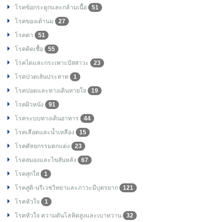
โรคข้อกระดูกและกล้ามเนื้อ
51
โรคของเต้านม
27
โรคตา
51
โรคติดเชื้อ
55
โรคไตและกระเพาะปัสสาวะ
23
โรคปวดเส้นประสาท
1
โรคปอดและทางเดินหายใจ
19
โรคผิวหนัง
91
โรคระบบทางเดินอาหาร
44
โรคเลือดและน้ำเหลือง
15
โรคศัลยกรรมตกแต่ง
23
โรคสมองและไขสันหลัง
67
โรคสุกใส
1
โรคสูติ-นรีเวชวิทยาและภาวะมีบุตรยาก
121
โรคหัวใจ
1
โรคหัวใจ ความดันโลหิตสูงและเบาหวาน
32