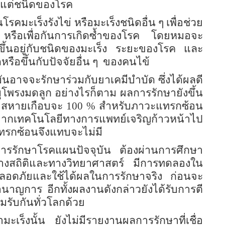
ล้วแต่ชนิดของโรค
คมะเร็งรังไข่ หรือมะเร็งชนิดอื่น ๆ เพื่อช่วย
ด หรือเพื่อกันการเกิดซ้ำของโรค โดยหมอจะ
ขึ้นอยู่กับชนิดของมะเร็ง ระยะของโรค และ
รือขึ้นกับปัจจัยอื่น ๆ
ของคนไข้
ุบันอาจจะรักษาร่วมกับยาเคมีบำบัด ซึ่งได้ผลดี
ุโพรงมดลูก อย่างไรก็ตาม ผลการรักษายังขึ้น
าสหายเกือบจะ 100 % สำหรับภาวะแทรกซ้อน
งจากเทคโนโลยีทางการแพทย์เจริญก้าวหน้าไป
แทรกซ้อนจึงแทบจะไม่มี
็นการรักษาโรคแผนปัจจุบัน ต้องผ่านการศึกษา
กทางสถิติและทางวิทยาศาสตร์ มีการทดลองใน
าปลอดภัยและใช้ได้ผลในการรักษาจริง
ก่อนจะ
ชำนาญการ
อีกทั้งผลงานดังกล่าวยังได้รับการตี
มรับกันทั่วโลกด้วย
มะเร็งนั้น
ยังไม่มีรายงานผลการรักษาที่เชื่อ