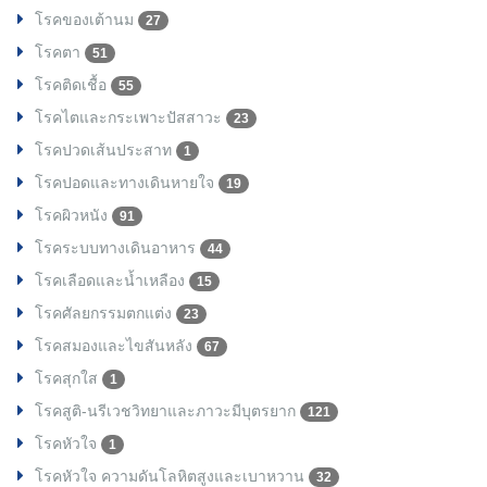
โรคของเต้านม
27
โรคตา
51
โรคติดเชื้อ
55
โรคไตและกระเพาะปัสสาวะ
23
โรคปวดเส้นประสาท
1
โรคปอดและทางเดินหายใจ
19
โรคผิวหนัง
91
โรคระบบทางเดินอาหาร
44
โรคเลือดและน้ำเหลือง
15
โรคศัลยกรรมตกแต่ง
23
โรคสมองและไขสันหลัง
67
โรคสุกใส
1
โรคสูติ-นรีเวชวิทยาและภาวะมีบุตรยาก
121
โรคหัวใจ
1
โรคหัวใจ ความดันโลหิตสูงและเบาหวาน
32