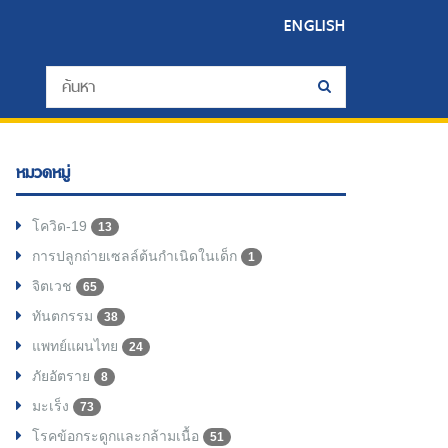
ENGLISH
หมวดหมู่
โควิด-19
13
การปลูกถ่ายเซลล์ต้นกำเนิดในเด็ก
1
จิตเวช
65
ทันตกรรม
38
แพทย์แผนไทย
24
ภัยอัตราย
8
มะเร็ง
73
โรคข้อกระดูกและกล้ามเนื้อ
51