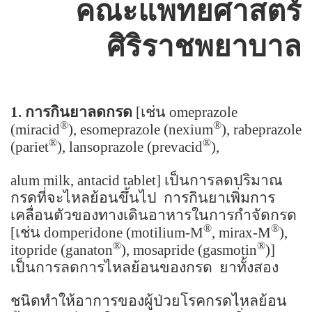
คณะแพทยศาสตร์
ศิริราชพยาบาล
1. การกินยาลดกรด
[
เช่น
omeprazole
®
®
(miracid
), esomeprazole
(nexium
), rabeprazole
®
®
(pariet
), lansoprazole (prevacid
),
alum
milk, antacid tablet]
เป็นการลดปริมาณ
กรดที่จะไหลย้อนขึ้นไป
การกินยาเพิ่มการ
เคลื่อนตัวของทางเดินอาหารในการกำจัดกรด
®
®
[
เช่น
domperidone (motilium-M
, mirax-M
),
®
®
itopride (ganaton
), mosapride (gasmotin
)]
เป็นการลดการไหลย้อนของกรด
ยาทั้งสอง
ชนิด
ทำ
ให้อาการของผู้ป่วย
โรคกรดไหลย้อน