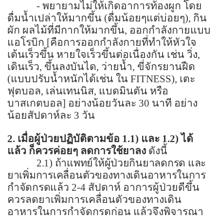
-
พยายามไม่ให้เกิดอาการท้องผูก โดย
ดื่มน้ำเปล่าให้มากขึ้น (ดื่มน้อยๆแต่บ่อยๆ)
,
กิน
ผัก ผลไม้ที่มีกากให้มากขึ้น
,
ออกกำลังกายแบบ
แอโรบิก [คือการออกกำลังกายที่ทำให้หัวใจ
เต้นเร็วขึ้น หายใจเร็วขึ้นต่อเนื่องกัน เช่น วิ่ง
,
เดินเร็ว
,
ขึ้นลงบันได
,
ว่ายน้ำ
,
ขี่จักรยานฝืด
(แบบปรับน้ำหนักได้เช่น ใน
FITNESS),
เตะ
ฟุตบอล
,
เล่นเทนนิส
,
แบดมินตัน หรือ
บาสเกตบอล
]
อย่างน้อยวันละ 30 นาที อย่าง
น้อยสัปดาห์ละ 3 วัน
2.
เมื่อผู้ป่วยปฏิบัติตามข้อ
1.1
) และ
1.2
) ได้
แล้ว ก็ควรค่อยๆ ลดการใช้ยาลง
ดังนี้
2.1
) ถ้าแพทย์ให้ผู้ป่วยกินยาลดกรด และ
ยาเพิ่มการเคลื่อนตัวของทางเดินอาหารในการ
กำจัดกรด
แล้ว
2-4
สัปดาห์ อาการผู้ป่วยดีขึ้น
ควรลดยาเพิ่มการเคลื่อนตัวของทางเดิน
อาหารในการกำจัดกรดก่อน แล้วจึงพิจารณา