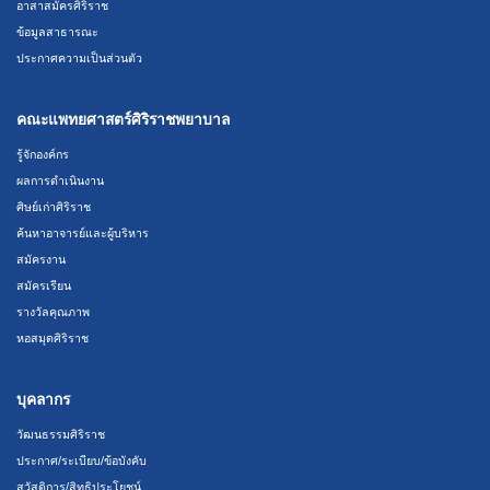
อาสาสมัครศิริราช
ข้อมูลสาธารณะ
ประกาศความเป็นส่วนตัว
คณะแพทยศาสตร์ศิริราชพยาบาล
รู้จักองค์กร
ผลการดำเนินงาน
ศิษย์เก่าศิริราช
ค้นหาอาจารย์และผู้บริหาร
สมัครงาน
สมัครเรียน
รางวัลคุณภาพ
หอสมุดศิริราช
บุคลากร
วัฒนธรรมศิริราช
ประกาศ/ระเบียบ/ข้อบังคับ
สวัสดิการ/สิทธิประโยชน์