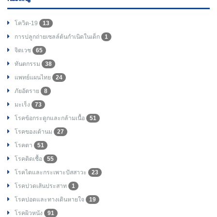
โควิด-19
13
การปลูกถ่ายเซลล์ต้นกำเนิดในเด็ก
1
จิตเวช
65
ทันตกรรม
38
แพทย์แผนไทย
24
ภัยอัตราย
8
มะเร็ง
73
โรคข้อกระดูกและกล้ามเนื้อ
51
โรคของเต้านม
27
โรคตา
51
โรคติดเชื้อ
55
โรคไตและกระเพาะปัสสาวะ
23
โรคปวดเส้นประสาท
1
โรคปอดและทางเดินหายใจ
19
โรคผิวหนัง
91