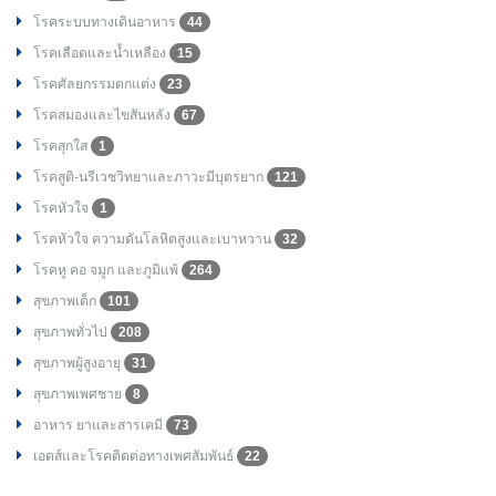
โรคระบบทางเดินอาหาร
44
โรคเลือดและน้ำเหลือง
15
โรคศัลยกรรมตกแต่ง
23
โรคสมองและไขสันหลัง
67
โรคสุกใส
1
โรคสูติ-นรีเวชวิทยาและภาวะมีบุตรยาก
121
โรคหัวใจ
1
โรคหัวใจ ความดันโลหิตสูงและเบาหวาน
32
โรคหู คอ จมูก และภูมิแพ้
264
สุขภาพเด็ก
101
สุขภาพทั่วไป
208
สุขภาพผู้สูงอายุ
31
สุขภาพเพศชาย
8
อาหาร ยาและสารเคมี
73
เอดส์และโรคติดต่อทางเพศสัมพันธ์
22