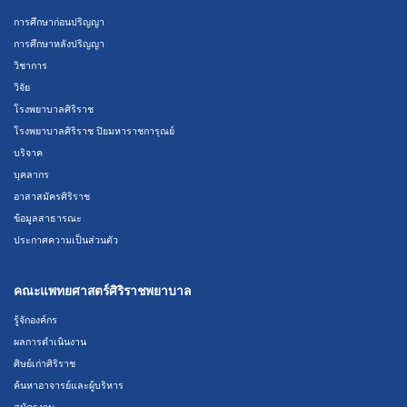
การศึกษาก่อนปริญญา
การศึกษาหลังปริญญา
วิชาการ
วิจัย
โรงพยาบาลศิริราช
โรงพยาบาลศิริราช ปิยมหาราชการุณย์
บริจาค
บุคลากร
อาสาสมัครศิริราช
ข้อมูลสาธารณะ
ประกาศความเป็นส่วนตัว
คณะแพทยศาสตร์ศิริราชพยาบาล
รู้จักองค์กร
ผลการดำเนินงาน
ศิษย์เก่าศิริราช
ค้นหาอาจารย์และผู้บริหาร