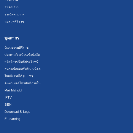
สมัครงาน
สมัครเรียน
รางวัลคุณภาพ
หอสมุดศิริราช
บุคลากร
วัฒนธรรมศิริราช
ประกาศ/ระเบียบ/ข้อบังคับ
สวัสดิการ/สิทธิประโยชน์
สหกรณ์ออมทรัพย์ ม.มหิดล
ใบแจ้งรายได้ (E-PY)
ค้นหาเบอร์โทรศัพท์ภายใน
Mail Mahidol
IPTV
SiBN
Download Si Logo
E-Learning