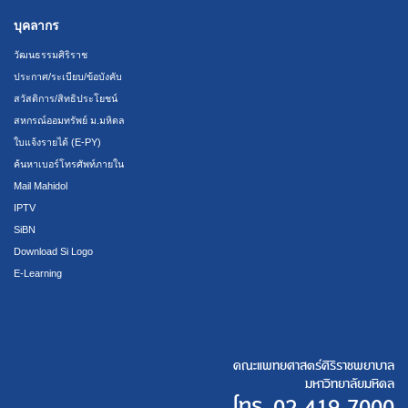
บุคลากร
วัฒนธรรมศิริราช
ประกาศ/ระเบียบ/ข้อบังคับ
สวัสดิการ/สิทธิประโยชน์
สหกรณ์ออมทรัพย์ ม.มหิดล
ใบแจ้งรายได้ (E-PY)
ค้นหาเบอร์โทรศัพท์ภายใน
Mail Mahidol
IPTV
SiBN
Download Si Logo
E-Learning
คณะแพทยศาสตร์ศิริราชพยาบาล
มหาวิทยาลัยมหิดล
โทร.
02 419 7000