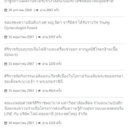
ปาฐกถาในผลงานที่ได้รับรางวัลอันเป็นประโยชน์ต่อมวลมนุษยชาติ
28 มกราคม 2568
อ่าน 2867 ครั้ง
ขอแสดงความยินดีแก่ ผศ.พญ.นิดา จารีมิตร ได้รับรางวัล Young
Gynecologist Award
31 พฤษภาคม 2567
อ่าน 2407 ครั้ง
ศิริราชรับมอบรถเข็นไฟฟ้าและเครื่องช่วยยก จากมูลนิธิโรคกล้ามเนื้อ
อ่อนแรง
31 พฤษภาคม 2567
อ่าน 1226 ครั้ง
ศิริราชจัดกิจกรรมเฉลิมพระเกียรติเนื่องในโอกาสวันเฉลิมพระชนมพรรษา
สมเด็จพระนางเจ้า ฯ พระบรมราชินี
31 พฤษภาคม 2567
อ่าน 4614 ครั้ง
คณะแพทยศาสตร์ศิริราชพยาบาล มหาวิทยาลัยมหิดล ร่วมลงนามบันทึก
ข้อตกลงความร่วมมือโครงการส่งเสริมความรู้ด้านสุขภาพบนแพลตฟอร์ม
LINE กับ บริษัท ไลน์ คอมพานี (ประเทศไทย) จํากัด
30 พฤษภาคม 2567
อ่าน 1216 ครั้ง