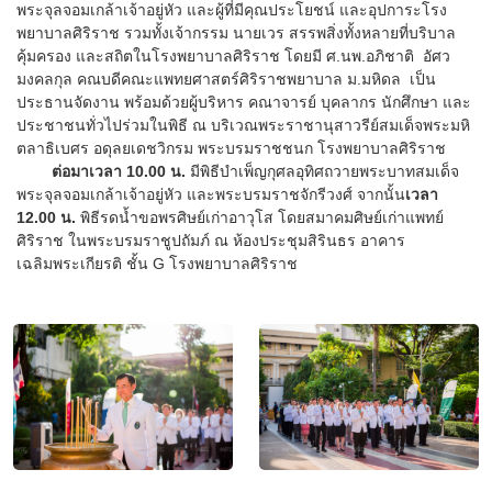
พระจุลจอมเกล้าเจ้าอยู่หัว และผู้ที่มีคุณประโยชน์ และอุปการะโรง
พยาบาลศิริราช รวมทั้งเจ้ากรรม นายเวร สรรพสิ่งทั้งหลายที่บริบาล
คุ้มครอง และสถิตในโรงพยาบาลศิริราช โดยมี ศ.นพ.อภิชาติ อัศว
มงคลกุล คณบดีคณะแพทยศาสตร์ศิริราชพยาบาล ม.มหิดล เป็น
ประธานจัดงาน พร้อมด้วยผู้บริหาร คณาจารย์ บุคลากร นักศึกษา และ
ประชาชนทั่วไปร่วมในพิธี ณ บริเวณพระราชานุสาวรีย์สมเด็จพระมหิ
ตลาธิเบศร อดุลยเดชวิกรม พระบรมราชชนก โรงพยาบาลศิริราช
ต่อมาเวลา 10.00 น.
มีพิธีบำเพ็ญกุศลอุทิศถวายพระบาทสมเด็จ
พระจุลจอมเกล้าเจ้าอยู่หัว และพระบรมราชจักรีวงศ์ จากนั้น
เวลา
12.00 น.
พิธีรดน้ำขอพรศิษย์เก่าอาวุโส โดยสมาคมศิษย์เก่าแพทย์
ศิริราช ในพระบรมราชูปถัมภ์ ณ ห้องประชุมสิรินธร อาคาร
เฉลิมพระเกียรติ ชั้น G โรงพยาบาลศิริราช