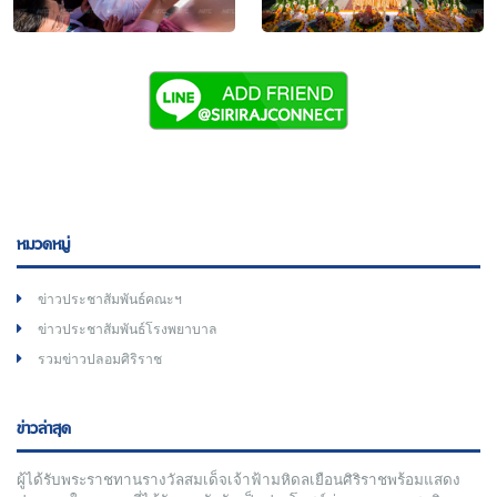
หมวดหมู่
ข่าวประชาสัมพันธ์คณะฯ
ข่าวประชาสัมพันธ์โรงพยาบาล
รวมข่าวปลอมศิริราช
ข่าวล่าสุด
ผู้ได้รับพระราชทานรางวัลสมเด็จเจ้าฟ้ามหิดลเยือนศิริราชพร้อมแสดง