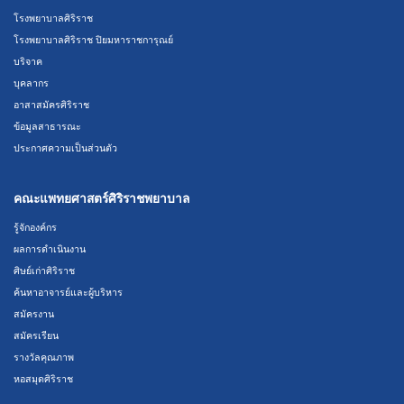
โรงพยาบาลศิริราช
โรงพยาบาลศิริราช ปิยมหาราชการุณย์
บริจาค
บุคลากร
อาสาสมัครศิริราช
ข้อมูลสาธารณะ
ประกาศความเป็นส่วนตัว
คณะแพทยศาสตร์ศิริราชพยาบาล
รู้จักองค์กร
ผลการดำเนินงาน
ศิษย์เก่าศิริราช
ค้นหาอาจารย์และผู้บริหาร
สมัครงาน
สมัครเรียน
รางวัลคุณภาพ
หอสมุดศิริราช