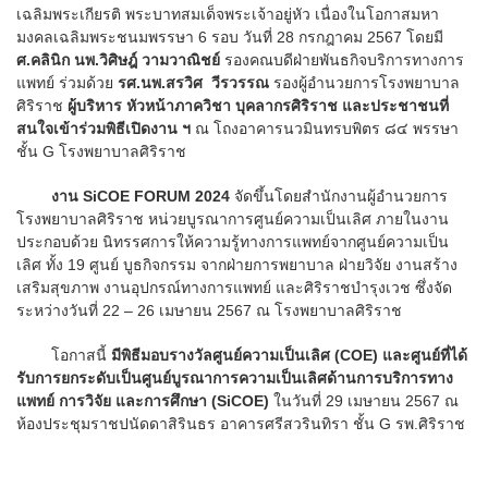
เฉลิมพระเกียรติ พระบาทสมเด็จพระเจ้าอยู่หัว เนื่องในโอกาสมหา
มงคลเฉลิมพระชนมพรรษา 6 รอบ วันที่ 28 กรกฎาคม 2567 โดยมี
ศ.คลินิก นพ.วิศิษฎ์ วามวาณิชย์
รองคณบดีฝ่ายพันธกิจบริการทางการ
แพทย์ ร่วมด้วย
รศ.นพ.สรวิศ วีรวรรณ
รองผู้อำนวยการโรงพยาบาล
ศิริราช
ผู้บริหาร หัวหน้าภาควิชา บุคลากรศิริราช และประชาชนที่
สนใจเข้าร่วมพิธีเปิดงาน ฯ
ณ โถงอาคารนวมินทรบพิตร ๘๔ พรรษา
ชั้น G โรงพยาบาลศิริราช
งาน SiCOE FORUM 2024
จัดขึ้นโดยสำนักงานผู้อำนวยการ
โรงพยาบาลศิริราช หน่วยบูรณาการศูนย์ความเป็นเลิศ ภายในงาน
ประกอบด้วย นิทรรศการให้ความรู้ทางการแพทย์จากศูนย์ความเป็น
เลิศ ทั้ง 19 ศูนย์ บูธกิจกรรม จากฝ่ายการพยาบาล ฝ่ายวิจัย งานสร้าง
เสริมสุขภาพ งานอุปกรณ์ทางการแพทย์ และศิริราชบำรุงเวช ซึ่งจัด
ระหว่างวันที่ 22 – 26 เมษายน 2567 ณ โรงพยาบาลศิริราช
โอกาสนี้
มีพิธีมอบรางวัลศูนย์ความเป็นเลิศ (COE) และศูนย์ที่ได้
รับการยกระดับเป็นศูนย์บูรณาการความเป็นเลิศด้านการบริการทาง
แพทย์ การวิจัย และการศึกษา (SiCOE)
ในวันที่ 29 เมษายน 2567 ณ
ห้องประชุมราชปนัดดาสิรินธร อาคารศรีสวรินทิรา ชั้น G รพ.ศิริราช