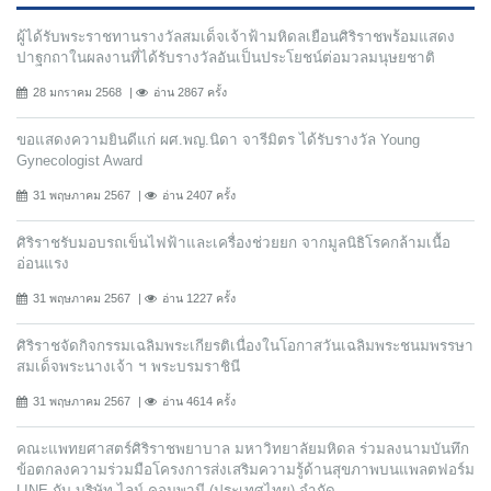
ผู้ได้รับพระราชทานรางวัลสมเด็จเจ้าฟ้ามหิดลเยือนศิริราชพร้อมแสดง
ปาฐกถาในผลงานที่ได้รับรางวัลอันเป็นประโยชน์ต่อมวลมนุษยชาติ
28 มกราคม 2568
อ่าน 2867 ครั้ง
ขอแสดงความยินดีแก่ ผศ.พญ.นิดา จารีมิตร ได้รับรางวัล Young
Gynecologist Award
31 พฤษภาคม 2567
อ่าน 2407 ครั้ง
ศิริราชรับมอบรถเข็นไฟฟ้าและเครื่องช่วยยก จากมูลนิธิโรคกล้ามเนื้อ
อ่อนแรง
31 พฤษภาคม 2567
อ่าน 1227 ครั้ง
ศิริราชจัดกิจกรรมเฉลิมพระเกียรติเนื่องในโอกาสวันเฉลิมพระชนมพรรษา
สมเด็จพระนางเจ้า ฯ พระบรมราชินี
31 พฤษภาคม 2567
อ่าน 4614 ครั้ง
คณะแพทยศาสตร์ศิริราชพยาบาล มหาวิทยาลัยมหิดล ร่วมลงนามบันทึก
ข้อตกลงความร่วมมือโครงการส่งเสริมความรู้ด้านสุขภาพบนแพลตฟอร์ม
LINE กับ บริษัท ไลน์ คอมพานี (ประเทศไทย) จํากัด