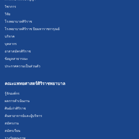
วิชาการ
วิจัย
โรงพยาบาลศิริราช
โรงพยาบาลศิริราช ปิยมหาราชการุณย์
บริจาค
บุคลากร
อาสาสมัครศิริราช
ข้อมูลสาธารณะ
ประกาศความเป็นส่วนตัว
คณะแพทยศาสตร์ศิริราชพยาบาล
รู้จักองค์กร
ผลการดำเนินงาน
ศิษย์เก่าศิริราช
ค้นหาอาจารย์และผู้บริหาร
สมัครงาน
สมัครเรียน
รางวัลคุณภาพ