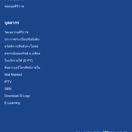
หอสมุดศิริราช
บุคลากร
วัฒนธรรมศิริราช
ประกาศ/ระเบียบ/ข้อบังคับ
สวัสดิการ/สิทธิประโยชน์
สหกรณ์ออมทรัพย์ ม.มหิดล
ใบแจ้งรายได้ (E-PY)
ค้นหาเบอร์โทรศัพท์ภายใน
Mail Mahidol
IPTV
SiBN
Download Si Logo
E-Learning