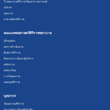
โรงพยาบาลศิริราช ปิยมหาราชการุณย์
บริจาค
บุคลากร
อาสาสมัครศิริราช
คณะแพทยศาสตร์ศิริราชพยาบาล
รู้จักองค์กร
ผลการดำเนินงาน
ศิษย์เก่าศิริราช
ค้นหาอาจารย์และผู้บริหาร
สมัครงาน
สมัครเรียน
รางวัลคุณภาพ
หอสมุดศิริราช
บุคลากร
วัฒนธรรมศิริราช
ประกาศ/ระเบียบ/ข้อบังคับ