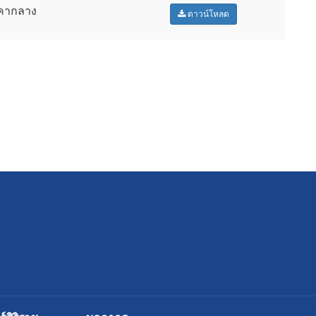
าคากลาง
ดาวน์โหลด