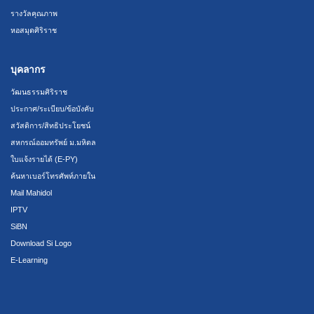
รางวัลคุณภาพ
หอสมุดศิริราช
บุคลากร
วัฒนธรรมศิริราช
ประกาศ/ระเบียบ/ข้อบังคับ
สวัสดิการ/สิทธิประโยชน์
สหกรณ์ออมทรัพย์ ม.มหิดล
ใบแจ้งรายได้ (E-PY)
ค้นหาเบอร์โทรศัพท์ภายใน
Mail Mahidol
IPTV
SiBN
Download Si Logo
E-Learning