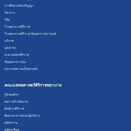
การศึกษาหลังปริญญา
วิชาการ
วิจัย
โรงพยาบาลศิริราช
โรงพยาบาลศิริราช ปิยมหาราชการุณย์
บริจาค
บุคลากร
อาสาสมัครศิริราช
ข้อมูลสาธารณะ
ประกาศความเป็นส่วนตัว
คณะแพทยศาสตร์ศิริราชพยาบาล
รู้จักองค์กร
ผลการดำเนินงาน
ศิษย์เก่าศิริราช
ค้นหาอาจารย์และผู้บริหาร
สมัครงาน
สมัครเรียน