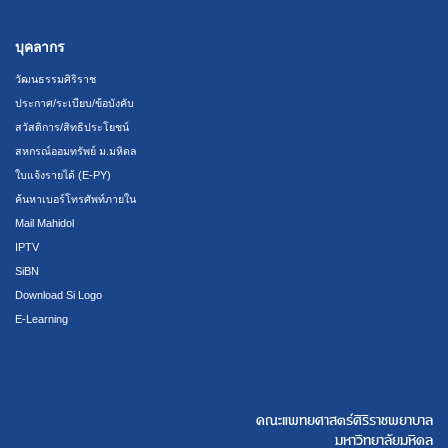
บุคลากร
วัฒนธรรมศิริราช
ประกาศ/ระเบียบ/ข้อบังคับ
สวัสดิการ/สิทธิประโยชน์
สหกรณ์ออมทรัพย์ ม.มหิดล
ใบแจ้งรายได้ (E-PY)
ค้นหาเบอร์โทรศัพท์ภายใน
Mail Mahidol
IPTV
SiBN
Download Si Logo
E-Learning
คณะแพทยศาสตร์ศิริราชพยาบาล
มหาวิทยาลัยมหิดล