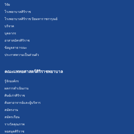
วิจัย
โรงพยาบาลศิริราช
โรงพยาบาลศิริราช ปิยมหาราชการุณย์
บริจาค
บุคลากร
อาสาสมัครศิริราช
ข้อมูลสาธารณะ
ประกาศความเป็นส่วนตัว
คณะแพทยศาสตร์ศิริราชพยาบาล
รู้จักองค์กร
ผลการดำเนินงาน
ศิษย์เก่าศิริราช
ค้นหาอาจารย์และผู้บริหาร
สมัครงาน
สมัครเรียน
รางวัลคุณภาพ
หอสมุดศิริราช