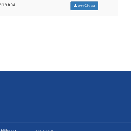
าคากลาง
ดาวน์โหลด