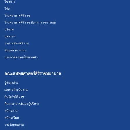
วิชาการ
วิจัย
โรงพยาบาลศิริราช
โรงพยาบาลศิริราช ปิยมหาราชการุณย์
บริจาค
บุคลากร
อาสาสมัครศิริราช
ข้อมูลสาธารณะ
ประกาศความเป็นส่วนตัว
คณะแพทยศาสตร์ศิริราชพยาบาล
รู้จักองค์กร
ผลการดำเนินงาน
ศิษย์เก่าศิริราช
ค้นหาอาจารย์และผู้บริหาร
สมัครงาน
สมัครเรียน
รางวัลคุณภาพ