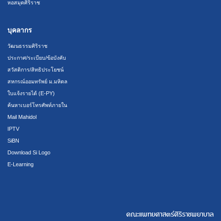
หอสมุดศิริราช
บุคลากร
วัฒนธรรมศิริราช
ประกาศ/ระเบียบ/ข้อบังคับ
สวัสดิการ/สิทธิประโยชน์
สหกรณ์ออมทรัพย์ ม.มหิดล
ใบแจ้งรายได้ (E-PY)
ค้นหาเบอร์โทรศัพท์ภายใน
Mail Mahidol
IPTV
SiBN
Download Si Logo
E-Learning
คณะแพทยศาสตร์ศิริราชพยาบาล