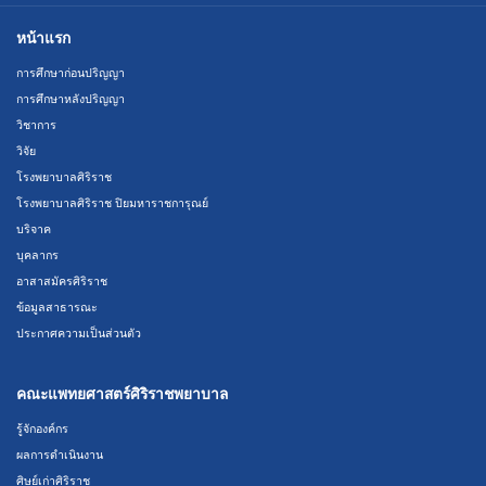
หน้าแรก
การศึกษาก่อนปริญญา
การศึกษาหลังปริญญา
วิชาการ
วิจัย
โรงพยาบาลศิริราช
โรงพยาบาลศิริราช ปิยมหาราชการุณย์
บริจาค
บุคลากร
อาสาสมัครศิริราช
ข้อมูลสาธารณะ
ประกาศความเป็นส่วนตัว
คณะแพทยศาสตร์ศิริราชพยาบาล
รู้จักองค์กร
ผลการดำเนินงาน
ศิษย์เก่าศิริราช