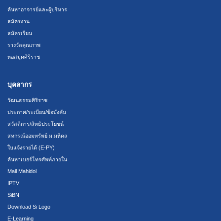
ค้นหาอาจารย์และผู้บริหาร
สมัครงาน
สมัครเรียน
รางวัลคุณภาพ
หอสมุดศิริราช
บุคลากร
วัฒนธรรมศิริราช
ประกาศ/ระเบียบ/ข้อบังคับ
สวัสดิการ/สิทธิประโยชน์
สหกรณ์ออมทรัพย์ ม.มหิดล
ใบแจ้งรายได้ (E-PY)
ค้นหาเบอร์โทรศัพท์ภายใน
Mail Mahidol
IPTV
SiBN
Download Si Logo
E-Learning