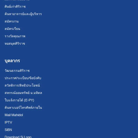
ศิษย์เก่าศิริราช
ค้นหาอาจารย์และผู้บริหาร
สมัครงาน
สมัครเรียน
รางวัลคุณภาพ
หอสมุดศิริราช
บุคลากร
วัฒนธรรมศิริราช
ประกาศ/ระเบียบ/ข้อบังคับ
สวัสดิการ/สิทธิประโยชน์
สหกรณ์ออมทรัพย์ ม.มหิดล
ใบแจ้งรายได้ (E-PY)
ค้นหาเบอร์โทรศัพท์ภายใน
Mail Mahidol
IPTV
SiBN
Download Si Logo