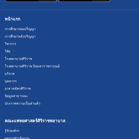
หน้าแรก
การศึกษาก่อนปริญญา
การศึกษาหลังปริญญา
วิชาการ
วิจัย
โรงพยาบาลศิริราช
โรงพยาบาลศิริราช ปิยมหาราชการุณย์
บริจาค
บุคลากร
อาสาสมัครศิริราช
ข้อมูลสาธารณะ
ประกาศความเป็นส่วนตัว
คณะแพทยศาสตร์ศิริราชพยาบาล
รู้จักองค์กร
ผลการดำเนินงาน