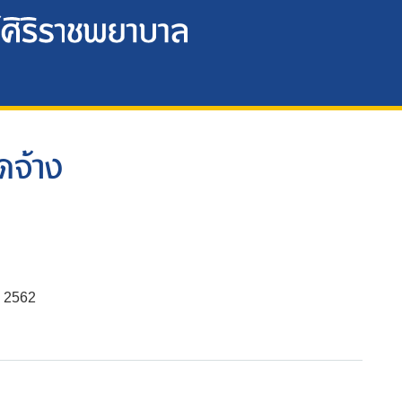
ดจ้าง
น 2562