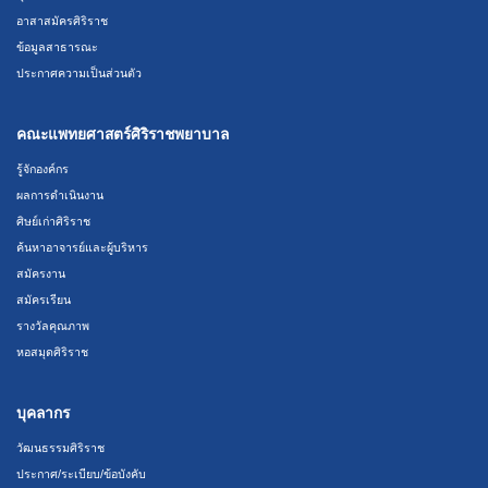
อาสาสมัครศิริราช
ข้อมูลสาธารณะ
ประกาศความเป็นส่วนตัว
คณะแพทยศาสตร์ศิริราชพยาบาล
รู้จักองค์กร
ผลการดำเนินงาน
ศิษย์เก่าศิริราช
ค้นหาอาจารย์และผู้บริหาร
สมัครงาน
สมัครเรียน
รางวัลคุณภาพ
หอสมุดศิริราช
บุคลากร
วัฒนธรรมศิริราช
ประกาศ/ระเบียบ/ข้อบังคับ