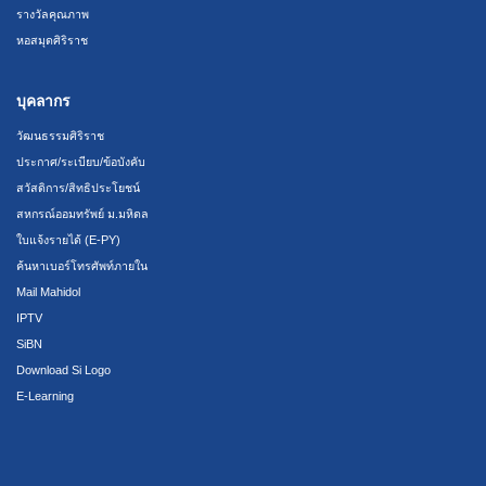
รางวัลคุณภาพ
หอสมุดศิริราช
บุคลากร
วัฒนธรรมศิริราช
ประกาศ/ระเบียบ/ข้อบังคับ
สวัสดิการ/สิทธิประโยชน์
สหกรณ์ออมทรัพย์ ม.มหิดล
ใบแจ้งรายได้ (E-PY)
ค้นหาเบอร์โทรศัพท์ภายใน
Mail Mahidol
IPTV
SiBN
Download Si Logo
E-Learning