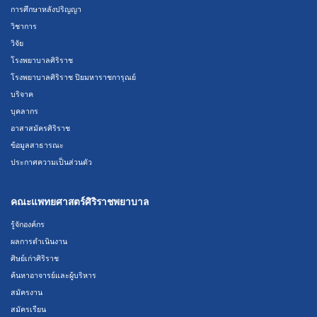
การศึกษาหลังปริญญา
วิชาการ
วิจัย
โรงพยาบาลศิริราช
โรงพยาบาลศิริราช ปิยมหาราชการุณย์
บริจาค
บุคลากร
อาสาสมัครศิริราช
ข้อมูลสาธารณะ
ประกาศความเป็นส่วนตัว
คณะแพทยศาสตร์ศิริราชพยาบาล
รู้จักองค์กร
ผลการดำเนินงาน
ศิษย์เก่าศิริราช
ค้นหาอาจารย์และผู้บริหาร
สมัครงาน
สมัครเรียน