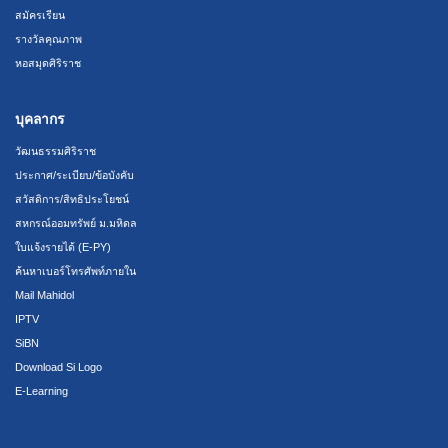
สมัครเรียน
รางวัลคุณภาพ
หอสมุดศิริราช
บุคลากร
วัฒนธรรมศิริราช
ประกาศ/ระเบียบ/ข้อบังคับ
สวัสดิการ/สิทธิประโยชน์
สหกรณ์ออมทรัพย์ ม.มหิดล
ใบแจ้งรายได้ (E-PY)
ค้นหาเบอร์โทรศัพท์ภายใน
Mail Mahidol
IPTV
SiBN
Download Si Logo
E-Learning