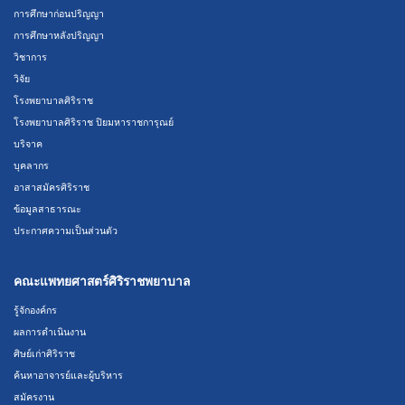
การศึกษาก่อนปริญญา
การศึกษาหลังปริญญา
วิชาการ
วิจัย
โรงพยาบาลศิริราช
โรงพยาบาลศิริราช ปิยมหาราชการุณย์
บริจาค
บุคลากร
อาสาสมัครศิริราช
ข้อมูลสาธารณะ
ประกาศความเป็นส่วนตัว
คณะแพทยศาสตร์ศิริราชพยาบาล
รู้จักองค์กร
ผลการดำเนินงาน
ศิษย์เก่าศิริราช
ค้นหาอาจารย์และผู้บริหาร
สมัครงาน