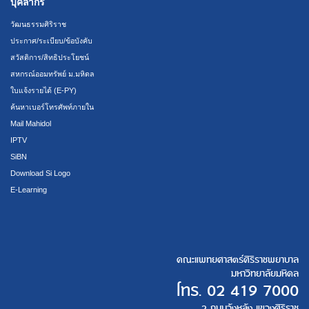
บุคลากร
วัฒนธรรมศิริราช
ประกาศ/ระเบียบ/ข้อบังคับ
สวัสดิการ/สิทธิประโยชน์
สหกรณ์ออมทรัพย์ ม.มหิดล
ใบแจ้งรายได้ (E-PY)
ค้นหาเบอร์โทรศัพท์ภายใน
Mail Mahidol
IPTV
SiBN
Download Si Logo
E-Learning
คณะแพทยศาสตร์ศิริราชพยาบาล
มหาวิทยาลัยมหิดล
โทร.
02 419 7000
2 ถนนวังหลัง แขวงศิริราช