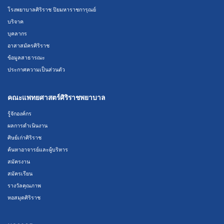
โรงพยาบาลศิริราช ปิยมหาราชการุณย์
บริจาค
บุคลากร
อาสาสมัครศิริราช
ข้อมูลสาธารณะ
ประกาศความเป็นส่วนตัว
คณะแพทยศาสตร์ศิริราชพยาบาล
รู้จักองค์กร
ผลการดำเนินงาน
ศิษย์เก่าศิริราช
ค้นหาอาจารย์และผู้บริหาร
สมัครงาน
สมัครเรียน
รางวัลคุณภาพ
หอสมุดศิริราช