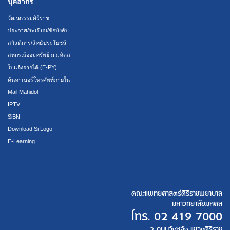
บุคลากร
วัฒนธรรมศิริราช
ประกาศ/ระเบียบ/ข้อบังคับ
สวัสดิการ/สิทธิประโยชน์
สหกรณ์ออมทรัพย์ ม.มหิดล
ใบแจ้งรายได้ (E-PY)
ค้นหาเบอร์โทรศัพท์ภายใน
Mail Mahidol
IPTV
SiBN
Download Si Logo
E-Learning
คณะแพทยศาสตร์ศิริราชพยาบาล
มหาวิทยาลัยมหิดล
โทร.
02 419 7000
2 ถนนวังหลัง แขวงศิริราช