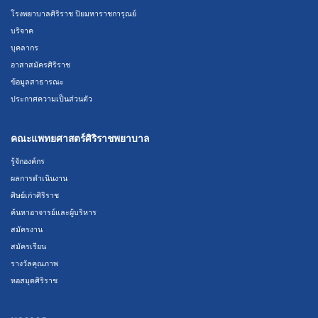
โรงพยาบาลศิริราช ปิยมหาราชการุณย์
บริจาค
บุคลากร
อาสาสมัครศิริราช
ข้อมูลสาธารณะ
ประกาศความเป็นส่วนตัว
คณะแพทยศาสตร์ศิริราชพยาบาล
รู้จักองค์กร
ผลการดำเนินงาน
ศิษย์เก่าศิริราช
ค้นหาอาจารย์และผู้บริหาร
สมัครงาน
สมัครเรียน
รางวัลคุณภาพ
หอสมุดศิริราช