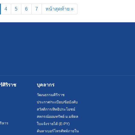
current)
4
5
6
7
หน้าสุดท้าย »
ศิริราช
บุคลากร
วัฒนธรรมศิริราช
ประกาศ/ระเบียบ/ข้อบังคับ
สวัสดิการ/สิทธิประโยชน์
สหกรณ์ออมทรัพย์ ม.มหิดล
ริหาร
ใบแจ้งรายได้ (E-PY)
ค้นหาเบอร์โทรศัพท์ภายใน