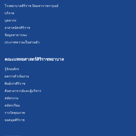
โรงพยาบาลศิริราช ปิยมหาราชการุณย์
บริจาค
บุคลากร
อาสาสมัครศิริราช
ข้อมูลสาธารณะ
ประกาศความเป็นส่วนตัว
คณะแพทยศาสตร์ศิริราชพยาบาล
รู้จักองค์กร
ผลการดำเนินงาน
ศิษย์เก่าศิริราช
ค้นหาอาจารย์และผู้บริหาร
สมัครงาน
สมัครเรียน
รางวัลคุณภาพ
หอสมุดศิริราช