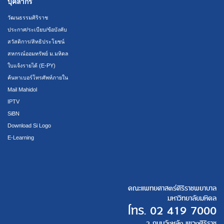
บุคลากร
วัฒนธรรมศิริราช
ประกาศ/ระเบียบ/ข้อบังคับ
สวัสดิการ/สิทธิประโยชน์
สหกรณ์ออมทรัพย์ ม.มหิดล
ใบแจ้งรายได้ (E-PY)
ค้นหาเบอร์โทรศัพท์ภายใน
Mail Mahidol
IPTV
SiBN
Download Si Logo
E-Learning
คณะแพทยศาสตร์ศิริราชพยาบาล
มหาวิทยาลัยมหิดล
โทร.
02 419 7000
2 ถนนวังหลัง แขวงศิริราช