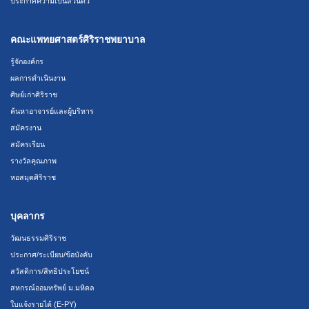
ประกาศความเป็นส่วนตัว
คณะแพทยศาสตร์ศิริราชพยาบาล
รู้จักองค์กร
ผลการดำเนินงาน
ศิษย์เก่าศิริราช
ค้นหาอาจารย์และผู้บริหาร
สมัครงาน
สมัครเรียน
รางวัลคุณภาพ
หอสมุดศิริราช
บุคลากร
วัฒนธรรมศิริราช
ประกาศ/ระเบียบ/ข้อบังคับ
สวัสดิการ/สิทธิประโยชน์
สหกรณ์ออมทรัพย์ ม.มหิดล
ใบแจ้งรายได้ (E-PY)