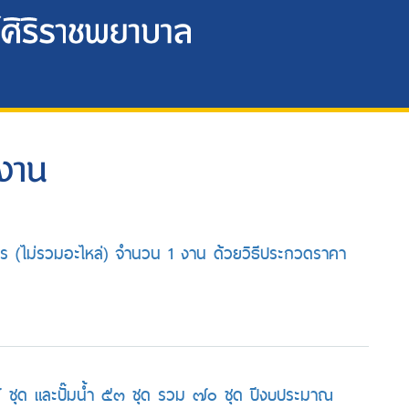
งาน
าร (ไม่รวมอะไหล่) จำนวน 1 งาน ด้วยวิธีประกวดราคา
 ชุด และปั๊มน้ำ ๕๓ ชุด รวม ๗๐ ชุด ปีงบประมาณ