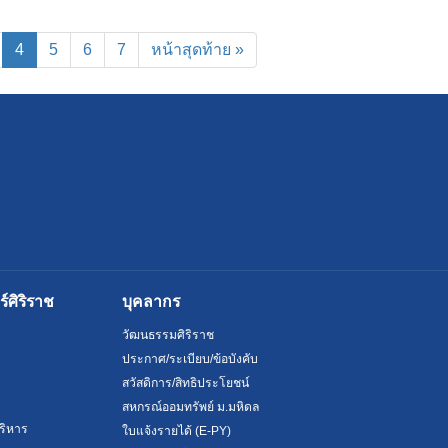
(current)
4
5
6
7
หน้าสุดท้าย »
ศิริราช
บุคลากร
วัฒนธรรมศิริราช
ประกาศ/ระเบียบ/ข้อบังคับ
สวัสดิการ/สิทธิประโยชน์
สหกรณ์ออมทรัพย์ ม.มหิดล
ริหาร
ใบแจ้งรายได้ (E-PY)