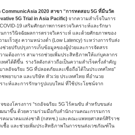
ล CommunicAsia 2020 สาขา “การทดสอบ 5G ที่มีนวัต
vative 5G Trial in Asia Pacific)
จากความสำเร็จในการ
์ COVID-19 เสริมศักยภาพการตรวจวิเคราะห์และรักษา
การวินิจฉัยผลการตรวจวิเคราะห์ และด้วยศักยภาพของ
วามเร็วสูง ความหน่วงต่ำ (Low Latency) ระหว่างการรับส่ง
ช่วยปรับปรุงการเก็บข้อมูลของผู้ป่วยและการจัดสรร
ามความต้องการ สามารถช่วยเพิ่มประสิทธิภาพให้แก่บุคลากร
ด้ดีขึ้น รางวัลดังกล่าวถือเป็นความสำเร็จครั้งสำคัญ
อัจฉริยะ 5G ที่ปลอดภัยและเชื่อถือได้ในประเทศไทย”
าชพยาบาล และบริษัท หัวเว่ย ประเทศไทย ที่อำนวย
เคราะห์และการรักษารูปแบบใหม่ ที่ใช้ประโยชน์จาก
็จของโครงการ “รถอัจฉริยะ 5G ไร้คนขับ สำหรับขนส่ง
้พัฒนาขึ้น ด้วยความร่วมมือกับสำนักงานคณะกรรมการ
โทรคมนาคมแห่งชาติ (กสทช.) และคณะแพทยศาสตร์ศิริราช
เชื้อ และช่วยเพิ่มประสิทธิภาพในการขนส่งเวชภัณฑ์ใน