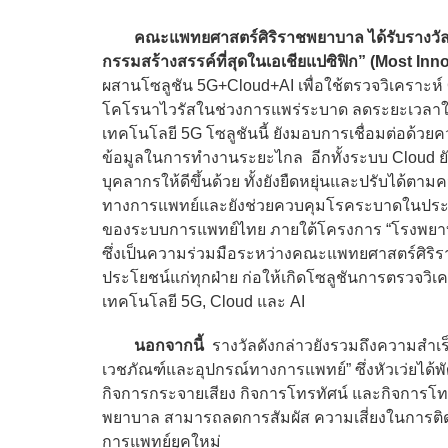
คณะแพทยศาสตร์ศิริราชพยาบาล ได้รับรางวั
กรรมสร้างสรรค์ที่สุดในเอเชียแปซิฟิก” (Most Inno
ผสานโซลูชัน 5G+Cloud+AI เพื่อใช้ตรวจวิเคราะห
โคโรนาไวรัสในช่วงการแพร่ระบาด ลดระยะเวลาใน
เทคโนโลยี 5G โซลูชันนี้ ยังมอบการเชื่อมต่อด้วยค
ข้อมูลในการทำงานระยะไกล อีกทั้งระบบ Cloud ยัง
บุคลากรให้ดีขึ้นด้วย ทั้งยังยืดหยุ่นและปรับได้ต
ทางการแพทย์และยังช่วยควบคุมโรคระบาดในประเทศไ
ของระบบการแพทย์ไทย ภายใต้โครงการ “โรงพยาบาล
ซึ่งเป็นความร่วมมือระหว่างคณะแพทยศาสตร์ศิริร
ประโยชน์แก่ทุกฝ่าย ก่อให้เกิดโซลูชันการตรวจวิ
เทคโนโลยี 5G, Cloud และ AI
นอกจากนี้
รางวัลดังกล่าวยังรวมถึงความสำเร
เวชภัณฑ์และอุปกรณ์ทางการแพทย์” ซึ่งหัวเว่ยได
กิจการกระจายเสียง กิจการโทรทัศน์ และกิจการ
พยาบาล สามารถลดการสัมผัส ความเสี่ยงในการติด
การแพทย์ยุคใหม่