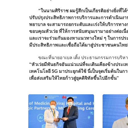
“ในนามศิริราช ผมรู้สึกเป็นเกียรติอย่างยิ่งท
ปรับปรุงประสิทธิภาพการบริการและการดำเนินงา
พยาบาล จะสามารถยกระดับและเร่งให้บริการทางการแ
ขอบคุณหัวเว่ย ที่ให้การสนับสนุนเรามาอย่างต่อเนื่อ
และเราจะร่วมกันมองหาแนวทางใหม่ ๆ ในการประยุ
มีประสิทธิภาพและเชื่อถือได้มาสู่ประชาชนคนไท
ขณะที่นายอาเบล เติ้ง ประธานกรรมการบริหาร บริ
“หัวเว่ยมีพันธกิจอันแน่วแน่ที่จะเดินเคียงข้างป
เทคโนโลยี 5G มาประยุกต์ใช้ นี่เป็นจุดเริ่มต้นใ
เพื่อส่งเสริมให้ไทยก้าวสู่ยุคดิจิทัลขึ้นไปอีกขั้น”