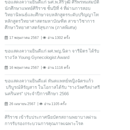
ขอแสดงความยินดีแก่ นศ.พ.สิริวุฒิ ศิริพรหมสมบัติ
นักศึกษาแพทย์ศิริราช ชั้นปีที่ 4 ที่ผ่านการสอบ
วิทยานิพนธ์และศึกษาจบหลักสูตรระดับปริญญาโท
หลักสูตรวิทยาศาสตรมหาบัณฑิต สาขาวิชาการ
ศึกษาวิทยาศาสตร์สุขภาพ (ภาคพิเศษ)
17 พฤษภาคม 2567
อ่าน 1302 ครั้ง
ขอแสดงความยินดีแก่ ผศ.พญ.นิดา จารีมิตร ได้รับ
รางวัล Young Gynecologist Award
16 พฤษภาคม 2567
อ่าน 1116 ครั้ง
ขอแสดงความยินดีแด่ ทันตแพทย์หญิงฉัตรแก้ว
บริบูรณ์หิรัญสาร ในโอกาสได้รับ “รางวัลศรีสง่าศรี
นครินทร” ประจำปีการศึกษา 2566
26 เมษายน 2567
อ่าน 1105 ครั้ง
ศิริราช เข้ารับประกาศนียบัตรสถานพยาบาลผ่าน
การรับรองกระบวนการคุณภาพเฉพาะโรค