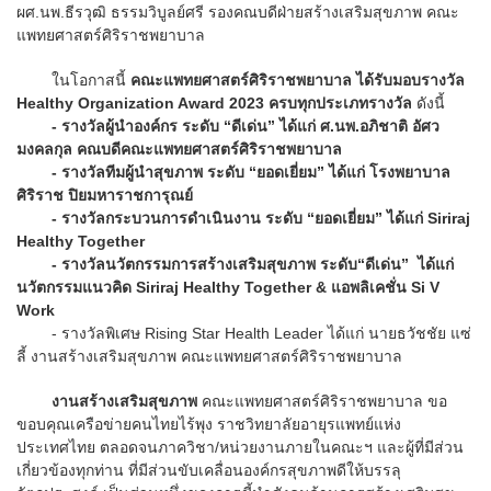
ผศ.นพ.ธีรวุฒิ ธรรมวิบูลย์ศรี รองคณบดีฝ่ายสร้างเสริมสุขภาพ คณะ
แพทยศาสตร์ศิริราชพยาบาล
ในโอกาสนี้
คณะแพทยศาสตร์ศิริราชพยาบาล ได้รับมอบรางวัล
Healthy Organization Award 2023 ครบทุกประเภทรางวัล
ดังนี้
- รางวัลผู้นำองค์กร ระดับ “ดีเด่น” ได้แก่ ศ.นพ.อภิชาติ อัศว
มงคลกุล คณบดีคณะแพทยศาสตร์ศิริราชพยาบาล
- รางวัลทีมผู้นำสุขภาพ ระดับ “ยอดเยี่ยม” ได้แก่ โรงพยาบาล
ศิริราช ปิยมหาราชการุณย์
- รางวัลกระบวนการดำเนินงาน ระดับ “ยอดเยี่ยม” ได้แก่ Siriraj
Healthy Together
- รางวัลนวัตกรรมการสร้างเสริมสุขภาพ ระดับ“ดีเด่น” ได้แก่
นวัตกรรมแนวคิด Siriraj Healthy Together & แอพลิเคชั่น Si V
Work
- รางวัลพิเศษ Rising Star Health Leader ได้แก่ นายธวัชชัย แซ่
ลี้ งานสร้างเสริมสุขภาพ คณะแพทยศาสตร์ศิริราชพยาบาล
งานสร้างเสริมสุขภาพ
คณะแพทยศาสตร์ศิริราชพยาบาล ขอ
ขอบคุณเครือข่ายคนไทยไร้พุง ราชวิทยาลัยอายุรแพทย์แห่ง
ประเทศไทย ตลอดจนภาควิชา/หน่วยงานภายในคณะฯ และผู้ที่มีส่วน
เกี่ยวข้องทุกท่าน ที่มีส่วนขับเคลื่อนองค์กรสุขภาพดีให้บรรลุ