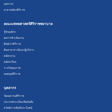
บุคลากร
อาสาสมัครศิริราช
คณะแพทยศาสตร์ศิริราชพยาบาล
รู้จักองค์กร
ผลการดำเนินงาน
ศิษย์เก่าศิริราช
ค้นหาอาจารย์และผู้บริหาร
สมัครงาน
สมัครเรียน
รางวัลคุณภาพ
หอสมุดศิริราช
บุคลากร
วัฒนธรรมศิริราช
ประกาศ/ระเบียบ/ข้อบังคับ
สวัสดิการ/สิทธิประโยชน์